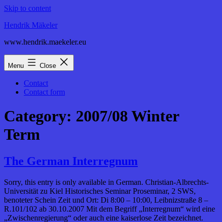
Skip to content
Hendrik Mäkeler
www.hendrik.maekeler.eu
Menu
Close
Contact
Contact form
Category:
2007/08 Winter
Term
The German Interregnum
Sorry, this entry is only available in German. Christian-Albrechts-
Universität zu Kiel Historisches Seminar Proseminar, 2 SWS,
benoteter Schein Zeit und Ort: Di 8:00 – 10:00, Leibnizstraße 8 –
R.101/102 ab 30.10.2007 Mit dem Begriff „Interregnum“ wird eine
„Zwischenregierung“ oder auch eine kaiserlose Zeit bezeichnet.