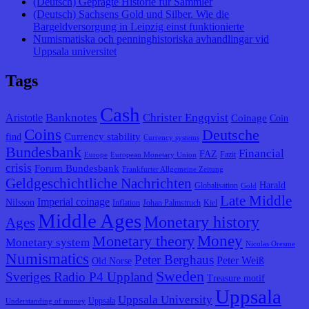
(Deutsch) Geprägte Historie für Sammler
(Deutsch) Sachsens Gold und Silber. Wie die
Bargeldversorgung in Leipzig einst funktionierte
Numismatiska och penninghistoriska avhandlingar vid
Uppsala universitet
Tags
Cash
Banknotes
Christer Engqvist
Aristotle
Coinage
Coin
Coins
Deutsche
Currency stability
find
Currency systems
Bundesbank
Financial
FAZ
Fazit
Europe
European Monetary Union
crisis
Forum Bundesbank
Frankfurter Allgemeine Zeitung
Geldgeschichtliche Nachrichten
Harald
Globalisation
Gold
Late Middle
Imperial coinage
Nilsson
Inflation
Johan Palmstruch
Kiel
Middle Ages
Monetary history
Ages
Monetary theory
Money
Monetary system
Nicolas Oresme
Numismatics
Peter Berghaus
Peter Weiß
Old Norse
Sweden
Sveriges Radio P4 Uppland
Treasure motif
Uppsala
Uppsala University
Uppsala
Understanding of money