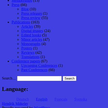
Memberships
(13)
Press
(66)
Blog
(10)
Press releases
(1)
Press review
(55)
Publications
(163)
Articles
(39)
Digital images
(24)
Edited books
(5)
Minor articles
(47)
Monographs
(4)
Posters
(1)
Reviews
(42)
Translations
(1)
Conference papers
(67)
Upcoming Conferences
(1)
Past Conferences
(66)
Search…
Language:
Deutsch
English
Français
Svenska
Hendrik Mäkeler
Proudly powered by
WordPress
.