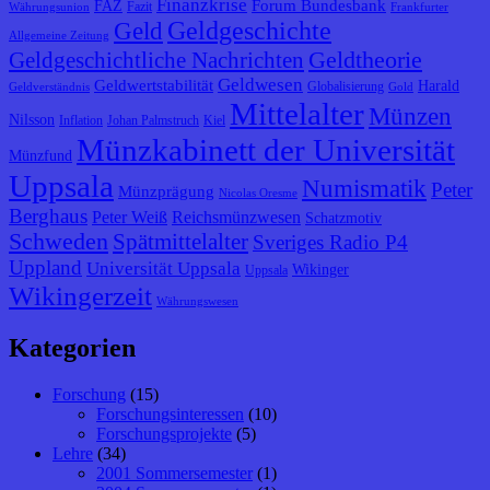
Finanzkrise
Forum Bundesbank
FAZ
Fazit
Währungsunion
Frankfurter
Geldgeschichte
Geld
Allgemeine Zeitung
Geldtheorie
Geldgeschichtliche Nachrichten
Geldwesen
Geldwertstabilität
Harald
Globalisierung
Geldverständnis
Gold
Mittelalter
Münzen
Nilsson
Inflation
Johan Palmstruch
Kiel
Münzkabinett der Universität
Münzfund
Uppsala
Numismatik
Peter
Münzprägung
Nicolas Oresme
Berghaus
Peter Weiß
Reichsmünzwesen
Schatzmotiv
Schweden
Spätmittelalter
Sveriges Radio P4
Uppland
Universität Uppsala
Wikinger
Uppsala
Wikingerzeit
Währungswesen
Kategorien
Forschung
(15)
Forschungsinteressen
(10)
Forschungsprojekte
(5)
Lehre
(34)
2001 Sommersemester
(1)