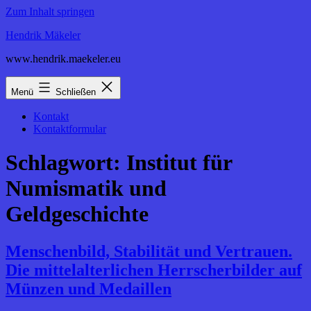
Zum Inhalt springen
Hendrik Mäkeler
www.hendrik.maekeler.eu
Menü
Schließen
Kontakt
Kontaktformular
Schlagwort:
Institut für
Numismatik und
Geldgeschichte
Menschenbild, Stabilität und Vertrauen.
Die mittelalterlichen Herrscherbilder auf
Münzen und Medaillen