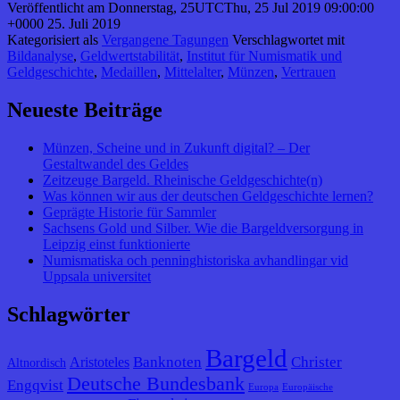
Veröffentlicht am
Donnerstag, 25UTCThu, 25 Jul 2019 09:00:00
+0000 25. Juli 2019
Kategorisiert als
Vergangene Tagungen
Verschlagwortet mit
Bildanalyse
,
Geldwertstabilität
,
Institut für Numismatik und
Geldgeschichte
,
Medaillen
,
Mittelalter
,
Münzen
,
Vertrauen
Neueste Beiträge
Münzen, Scheine und in Zukunft digital? – Der
Gestaltwandel des Geldes
Zeitzeuge Bargeld. Rheinische Geldgeschichte(n)
Was können wir aus der deutschen Geldgeschichte lernen?
Geprägte Historie für Sammler
Sachsens Gold und Silber. Wie die Bargeldversorgung in
Leipzig einst funktionierte
Numismatiska och penninghistoriska avhandlingar vid
Uppsala universitet
Schlagwörter
Bargeld
Banknoten
Christer
Aristoteles
Altnordisch
Deutsche Bundesbank
Engqvist
Europa
Europäische