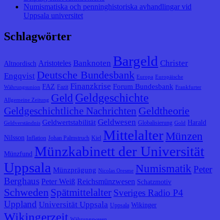
Numismatiska och penninghistoriska avhandlingar vid
Uppsala universitet
Schlagwörter
Bargeld
Banknoten
Christer
Aristoteles
Altnordisch
Deutsche Bundesbank
Engqvist
Europa
Europäische
Finanzkrise
Forum Bundesbank
FAZ
Fazit
Währungsunion
Frankfurter
Geldgeschichte
Geld
Allgemeine Zeitung
Geldtheorie
Geldgeschichtliche Nachrichten
Geldwesen
Geldwertstabilität
Harald
Globalisierung
Geldverständnis
Gold
Mittelalter
Münzen
Nilsson
Inflation
Johan Palmstruch
Kiel
Münzkabinett der Universität
Münzfund
Uppsala
Numismatik
Peter
Münzprägung
Nicolas Oresme
Berghaus
Peter Weiß
Reichsmünzwesen
Schatzmotiv
Schweden
Spätmittelalter
Sveriges Radio P4
Uppland
Universität Uppsala
Wikinger
Uppsala
Wikingerzeit
Währungswesen