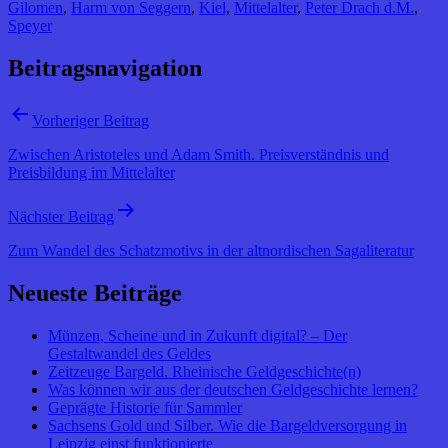
Gilomen
,
Harm von Seggern
,
Kiel
,
Mittelalter
,
Peter Drach d.M.
,
Speyer
Beitragsnavigation
Vorheriger Beitrag
Zwischen Aristoteles und Adam Smith. Preisverständnis und
Preisbildung im Mittelalter
Nächster Beitrag
Zum Wandel des Schatzmotivs in der altnordischen Sagaliteratur
Neueste Beiträge
Münzen, Scheine und in Zukunft digital? – Der
Gestaltwandel des Geldes
Zeitzeuge Bargeld. Rheinische Geldgeschichte(n)
Was können wir aus der deutschen Geldgeschichte lernen?
Geprägte Historie für Sammler
Sachsens Gold und Silber. Wie die Bargeldversorgung in
Leipzig einst funktionierte