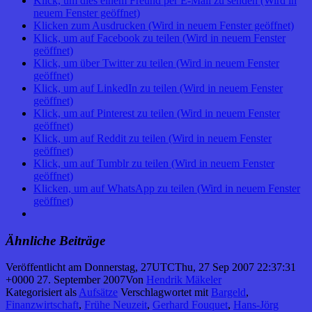
Klick, um dies einem Freund per E-Mail zu senden (Wird in
neuem Fenster geöffnet)
Klicken zum Ausdrucken (Wird in neuem Fenster geöffnet)
Klick, um auf Facebook zu teilen (Wird in neuem Fenster
geöffnet)
Klick, um über Twitter zu teilen (Wird in neuem Fenster
geöffnet)
Klick, um auf LinkedIn zu teilen (Wird in neuem Fenster
geöffnet)
Klick, um auf Pinterest zu teilen (Wird in neuem Fenster
geöffnet)
Klick, um auf Reddit zu teilen (Wird in neuem Fenster
geöffnet)
Klick, um auf Tumblr zu teilen (Wird in neuem Fenster
geöffnet)
Klicken, um auf WhatsApp zu teilen (Wird in neuem Fenster
geöffnet)
Ähnliche Beiträge
Veröffentlicht am
Donnerstag, 27UTCThu, 27 Sep 2007 22:37:31
+0000 27. September 2007
Von
Hendrik Mäkeler
Kategorisiert als
Aufsätze
Verschlagwortet mit
Bargeld
,
Finanzwirtschaft
,
Frühe Neuzeit
,
Gerhard Fouquet
,
Hans-Jörg