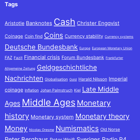
Tags
Cash
Banknotes
Christer Engqvist
Aristotle
Coins
Coinage
Currency stability
Coin find
Currency systems
Deutsche Bundesbank
Europe
European Monetary Union
Financial crisis
Forum Bundesbank
FAZ
Fazit
Frankfurter
Geldgeschichtliche
Allgemeine Zeitung
Nachrichten
Imperial
Harald Nilsson
Globalisation
Gold
Late Middle
coinage
Inflation
Johan Palmstruch
Kiel
Middle Ages
Monetary
Ages
history
Monetary theory
Monetary system
Money
Numismatics
Old Norse
Nicolas Oresme
Peter Berghaus
Sveriges Radio P4
Peter Weiß