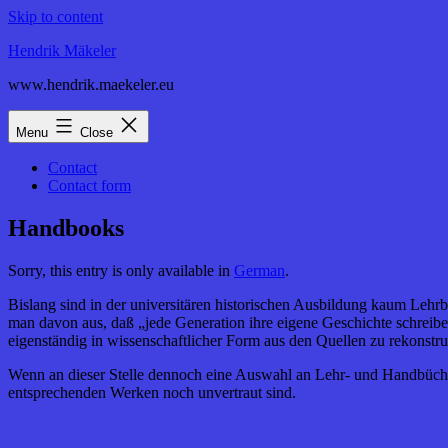
Skip to content
Hendrik Mäkeler
www.hendrik.maekeler.eu
Menu
Close
Contact
Contact form
Handbooks
Sorry, this entry is only available in
German
.
Bislang sind in der universitären historischen Ausbildung kaum Lehrbü
man davon aus, daß „jede Generation ihre eigene Geschichte schreibe
eigenständig in wissenschaftlicher Form aus den Quellen zu rekonstru
Wenn an dieser Stelle dennoch eine Auswahl an Lehr- und Handbüchern 
entsprechenden Werken noch unvertraut sind.