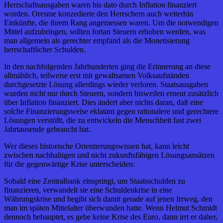
Herrschaftsausgaben waren bis dato durch Inflation finanziert
worden. Oresme konzedierte den Herrschern auch weiterhin
Einkünfte, die ihrem Rang angemessen waren. Um die notwendigen
Mittel aufzubringen, sollten fortan Steuern erhoben werden, was
man allgemein als gerechter empfand als die Monetisierung
herrschaftlicher Schulden.
In den nachfolgenden Jahrhunderten ging die Erinnerung an diese
allmählich, teilweise erst mit gewaltsamen Volksaufständen
durchgesetzte Lösung allerdings wieder verloren. Staatsausgaben
wurden nicht nur durch Steuern, sondern bisweilen erneut zusätzlich
über Inflation finanziert. Dies ändert aber nichts daran, daß eine
solche Finanzierungsweise eklatant gegen rationalere und gerechtere
Lösungen verstößt, die zu entwickeln die Menschheit fast zwei
Jahrtausende gebraucht hat.
Wer dieses historische Orientierungswissen hat, kann leicht
zwischen nachhaltigen und nicht zukunftsfähigen Lösungsansätzen
für die gegenwärtige Krise unterscheiden:
Sobald eine Zentralbank einspringt, um Staatsschulden zu
finanzieren, verwandelt sie eine Schuldenkrise in eine
Währungskrise und begibt sich damit gerade auf jenen Irrweg, den
man im späten Mittelalter überwunden hatte. Wenn Helmut Schmidt
dennoch behauptet, es gebe keine Krise des Euro, dann irrt er daher,