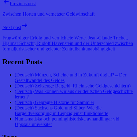
Previous post
Zwischen Horten und vernetzter Geldwirtschaft
Next post
Fragwürdiger Erfolg und vernichtete Werte. Jean-Claude Trichet,
Hjalmar Schacht, Rudolf Havenstein und der Unterschied zwischen
formaljuristischer und gelebter Zentralbankunabhängigkeit
Recent Posts
(Deutsch) Münzen, Scheine und in Zukunft digital? – Der
Gestaltwandel des Geldes
(Deutsch) Zeitzeuge Bargeld. Rheinische Geldgeschichte(n)
(Deutsch) Was können wir aus der deutschen Geldgeschichte
lernen?
(Deutsch) Geprägte Historie für Sammler
(Deutsch) Sachsens Gold und Silber. Wie die
Bargeldversorgung in Leipzig einst funktionierte
Numismatiska och penninghistoriska avhandlingar vid
Uppsala universitet