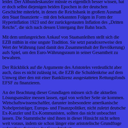
leider. Der Altbundeskanzler müsste es eigentlich besser wissen, hat
er doch selbst diejenigen beiden Epochen in der deutschen
Geschichte miterlebt, in denen die Reichsbank in großem Ausmaß
den Staat finanzierte – mit den bekannten Folgen in Form der
Hyperinflation 1923 und der zurückgestauten Inflation des „Dritten
Reichs”, die sich nach dessen Untergang ihre Bahn brach.
Mit dem umfangreichen Ankauf von Staatsanleihen stellt sich die
EZB mithin in eine ungute Tradition. Sie setzt paradoxerweise den
Wert der Währung (und damit den Zusammenhalt der Bevölkerung)
aufs Spiel, um den Euro-Währungsraum in seiner Gesamtheit zu
bewahren.
Der Rückblick auf die Argumente des Aristoteles verdeutlicht aber
auch, dass es nicht zulässig ist, die EZB die Schuldenkrise auf dem
Umweg über den mit einer Banklizenz ausgestatteten Rettungsfonds
EFSF zu finanzieren.
An der Beachtung dieser Grundlagen müssen sich die aktuellen
Lösungsansätze messen lassen, egal von welcher Seite sie kommen.
Wirtschaftswissenschaftler, darunter insbesondere amerikanische
Nobelpreisträger, Europa- und Finanzpolitiker, nicht zuletzt deutsche
Ex-Kanzler und Ex-Kommunisten, sollten das nicht unbeachtet
lassen. Die Stammtische sind ihnen in dieser Hinsicht nicht selten
weit voraus, indem sie schon länger eine aristotelische Grundfrage