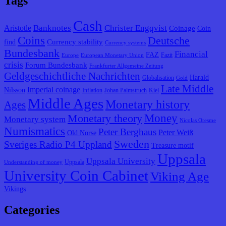
Tags
Cash
Banknotes
Christer Engqvist
Aristotle
Coinage
Coin
Coins
Deutsche
Currency stability
find
Currency systems
Bundesbank
Financial
FAZ
Fazit
Europe
European Monetary Union
crisis
Forum Bundesbank
Frankfurter Allgemeine Zeitung
Geldgeschichtliche Nachrichten
Harald
Globalisation
Gold
Late Middle
Imperial coinage
Nilsson
Inflation
Johan Palmstruch
Kiel
Middle Ages
Monetary history
Ages
Monetary theory
Money
Monetary system
Nicolas Oresme
Numismatics
Peter Berghaus
Peter Weiß
Old Norse
Sweden
Sveriges Radio P4 Uppland
Treasure motif
Uppsala
Uppsala University
Uppsala
Understanding of money
University Coin Cabinet
Viking Age
Vikings
Categories