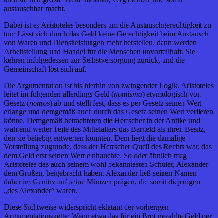
austauschbar macht.
Dabei ist es Aristoteles besonders um die Austauschgerechtigkeit zu
tun: Lässt sich durch das Geld keine Gerechtigkeit beim Austausch
von Waren und Dienstleistungen mehr herstellen, dann werden
Arbeitsteilung und Handel für die Menschen unvorteilhaft. Sie
kehren infolgedessen zur Selbstversorgung zurück, und die
Gemeinschaft löst sich auf.
Die Argumentation ist bis hierhin von zwingender Logik. Aristoteles
leitet im folgenden allerdings Geld (
nomisma
) etymologisch von
Gesetz (
nomos
) ab und stellt fest, dass es per Gesetz seinen Wert
erlange und demgemäß auch durch das Gesetz seinen Wert verlieren
könne. Demgemäß betrachteten die Herrscher in der Antike und
während weiter Teile des Mittelalters das Bargeld als ihren Besitz,
den sie beliebig entwerten konnten. Dem liegt die damalige
Vorstellung zugrunde, dass der Herrscher Quell des Rechts war, das
dem Geld erst seinen Wert einhauchte. So oder ähnlich mag
Aristoteles das auch seinem wohl bekanntesten Schüler, Alexander
dem Großen, beigebracht haben. Alexander ließ seinen Namen
daher im Genitiv auf seine Münzen prägen, die somit diejenigen
„des Alexander” waren.
Diese Sichtweise widerspricht eklatant der vorherigen
Argumentationskette: Wenn etwa das für ein Brot gezahlte Geld per