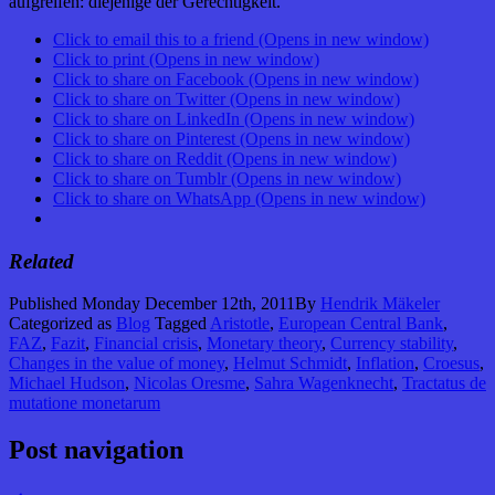
aufgreifen: diejenige der Gerechtigkeit.
Click to email this to a friend (Opens in new window)
Click to print (Opens in new window)
Click to share on Facebook (Opens in new window)
Click to share on Twitter (Opens in new window)
Click to share on LinkedIn (Opens in new window)
Click to share on Pinterest (Opens in new window)
Click to share on Reddit (Opens in new window)
Click to share on Tumblr (Opens in new window)
Click to share on WhatsApp (Opens in new window)
Related
Published
Monday December 12th, 2011
By
Hendrik Mäkeler
Categorized as
Blog
Tagged
Aristotle
,
European Central Bank
,
FAZ
,
Fazit
,
Financial crisis
,
Monetary theory
,
Currency stability
,
Changes in the value of money
,
Helmut Schmidt
,
Inflation
,
Croesus
,
Michael Hudson
,
Nicolas Oresme
,
Sahra Wagenknecht
,
Tractatus de
mutatione monetarum
Post navigation