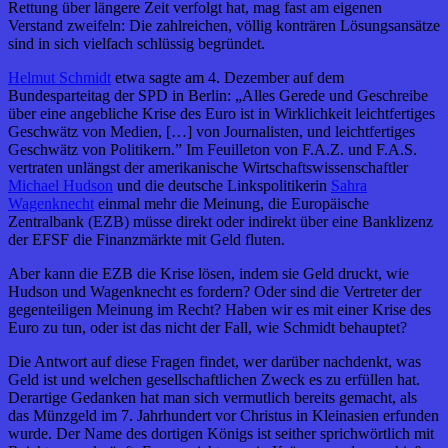
Rettung über längere Zeit verfolgt hat, mag fast am eigenen
Verstand zweifeln: Die zahlreichen, völlig konträren Lösungsansätze
sind in sich vielfach schlüssig begründet.
Helmut Schmidt
etwa sagte am 4. Dezember auf dem
Bundesparteitag der SPD in Berlin: „Alles Gerede und Geschreibe
über eine angebliche Krise des Euro ist in Wirklichkeit leichtfertiges
Geschwätz von Medien, […] von Journalisten, und leichtfertiges
Geschwätz von Politikern.” Im Feuilleton von F.A.Z. und F.A.S.
vertraten unlängst der amerikanische Wirtschaftswissenschaftler
Michael Hudson
und die deutsche Linkspolitikerin
Sahra
Wagenknecht
einmal mehr die Meinung, die Europäische
Zentralbank (EZB) müsse direkt oder indirekt über eine Banklizenz
der EFSF die Finanzmärkte mit Geld fluten.
Aber kann die EZB die Krise lösen, indem sie Geld druckt, wie
Hudson und Wagenknecht es fordern? Oder sind die Vertreter der
gegenteiligen Meinung im Recht? Haben wir es mit einer Krise des
Euro zu tun, oder ist das nicht der Fall, wie Schmidt behauptet?
Die Antwort auf diese Fragen findet, wer darüber nachdenkt, was
Geld ist und welchen gesellschaftlichen Zweck es zu erfüllen hat.
Derartige Gedanken hat man sich vermutlich bereits gemacht, als
das Münzgeld im 7. Jahrhundert vor Christus in Kleinasien erfunden
wurde. Der Name des dortigen Königs ist seither sprichwörtlich mit