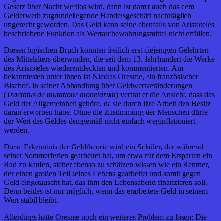
Gesetz über Nacht wertlos wird, dann ist damit auch das dem
Gelderwerb zugrundeliegende Handelsgeschäft nachträglich
ungerecht geworden. Das Geld kann seine ebenfalls von Aristoteles
beschriebene Funktion als Wertaufbewahrungsmittel nicht erfüllen.
Diesen logischen Bruch konnten freilich erst diejenigen Gelehrten
des Mittelalters überwinden, die seit dem 13. Jahrhundert die Werke
des Aristoteles wiederentdeckten und kommentierten. Am
bekanntesten unter ihnen ist Nicolas Oresme, ein französischer
Bischof. In seiner Abhandlung über Geldwertveränderungen
(
Tractatus de mutatione monetarum
) vertrat er die Ansicht, dass das
Geld der Allgemeinheit gehöre, da sie durch ihre Arbeit den Besitz
daran erworben habe. Ohne die Zustimmung der Menschen dürfe
der Wert des Geldes demgemäß nicht einfach weginflationiert
werden.
Diese Erkenntnis der Geldtheorie wird ein Schüler, der während
seiner Sommerferien gearbeitet hat, um etwa mit dem Ersparten ein
Rad zu kaufen, sicher ebenso zu schätzen wissen wie ein Rentner,
der einen großen Teil seines Lebens gearbeitet und somit gegen
Geld eingetauscht hat, das ihm den Lebensabend finanzieren soll.
Denn beides ist nur möglich, wenn das erarbeitete Geld in seinem
Wert stabil bleibt.
Allerdings hatte Oresme noch ein weiteres Problem zu lösen: Die