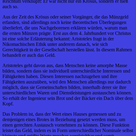
Reichtum verknüpft: Er war nicht nur ein Krösus, sondern er hieß
auch so.
Aus der Zeit des Krösus oder seiner Vorgänger, die das Münzgeld
erfanden, sind allerdings noch keine theoretischen Überlegungen
überliefert, die uns Nachgeborenen erklären würden, warum man
die ersten Münzen prägte. Erst aus dem 4. Jahrhundert vor Christus
ist eine solche Erläuterung bekannt: Aristoteles fragt in der
Nikomachischen Ethik unter anderem danach, wie sich
Gerechtigkeit in der Gesellschaft herstellen lässt. In diesem Rahmen
behandelt er auch das Geld.
Aristoteles geht davon aus, dass Menschen keine amorphe Masse
bilden, sondern dass sie individuell unterschiedliche Interessen und
Fähigkeiten haben. Diesen Interessen nachzugehen und ihre
Fähigkeiten auszuüben, wird den Menschen allerdings nur dadurch
möglich, dass sie Gemeinschaften bilden, innerhalb derer sie ihre
unterschiedlichen Waren und Dienstleistungen austauschen können.
So erhält der Ingenieur sein Brot und der Bäcker ein Dach über dem
Kopf.
Das Problem ist, dass der Wert eines Hauses gemessen und zu
demjenigen eines Brotes in Beziehung gesetzt werden muss, um
einen gerechten Austausch vornehmen zu können. Diese Funktion
leistet das Geld, indem es in Form unterschiedlicher Nominale selbst
kleinste und größte Werte messbar, vergleichbar und somit