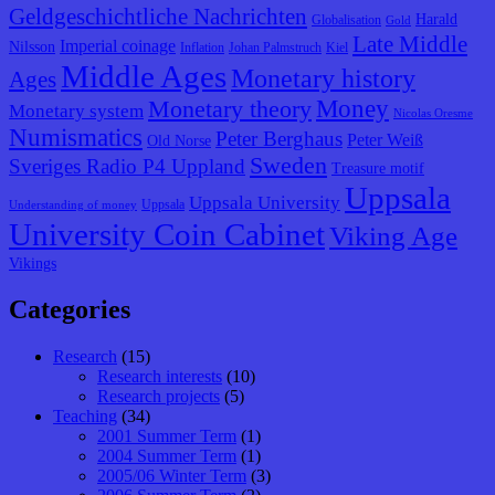
Geldgeschichtliche Nachrichten
Harald
Globalisation
Gold
Late Middle
Imperial coinage
Nilsson
Inflation
Johan Palmstruch
Kiel
Middle Ages
Monetary history
Ages
Monetary theory
Money
Monetary system
Nicolas Oresme
Numismatics
Peter Berghaus
Peter Weiß
Old Norse
Sweden
Sveriges Radio P4 Uppland
Treasure motif
Uppsala
Uppsala University
Uppsala
Understanding of money
University Coin Cabinet
Viking Age
Vikings
Categories
Research
(15)
Research interests
(10)
Research projects
(5)
Teaching
(34)
2001 Summer Term
(1)
2004 Summer Term
(1)
2005/06 Winter Term
(3)