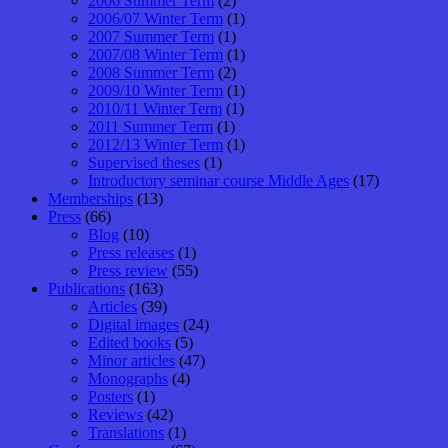
2006 Summer Term
(2)
2006/07 Winter Term
(1)
2007 Summer Term
(1)
2007/08 Winter Term
(1)
2008 Summer Term
(2)
2009/10 Winter Term
(1)
2010/11 Winter Term
(1)
2011 Summer Term
(1)
2012/13 Winter Term
(1)
Supervised theses
(1)
Introductory seminar course Middle Ages
(17)
Memberships
(13)
Press
(66)
Blog
(10)
Press releases
(1)
Press review
(55)
Publications
(163)
Articles
(39)
Digital images
(24)
Edited books
(5)
Minor articles
(47)
Monographs
(4)
Posters
(1)
Reviews
(42)
Translations
(1)