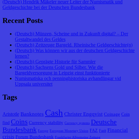
(Deutsch) Hendrik Mäkeler neuer Leiter der Numismatik und
Geldgeschichte bei der Deutschen Bundesbank
Recent Posts
(Deutsch) Münzen, Scheine und in Zukunft digital? – Der
Gestaltwandel des Geldes
(Deutsch) Zeitzeuge Bargeld. Rheinische Geldgeschichte(n)
(Deutsch) Was können wir aus der deutschen Geldgeschichte
lernen?
(Deutsch) Geprägte Historie für Sammler
(Deutsch) Sachsens Gold und Silber. Wie die
Bargeldversorgung in Leipzig einst funktionierte
Numismatiska och penninghistoriska avhandlingar vid
Uppsala universitet
Tags
Cash
Banknotes
Christer Engqvist
Aristotle
Coinage
Coin
Coins
Deutsche
Currency stability
find
Currency systems
Bundesbank
Financial
FAZ
Fazit
Europe
European Monetary Union
crisis
Forum Bundesbank
Frankfurter Allgemeine Zeitung