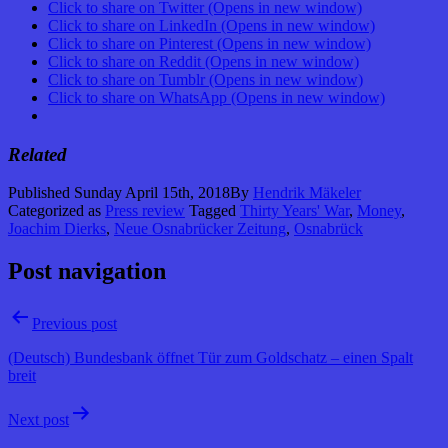
Click to share on Twitter (Opens in new window)
Click to share on LinkedIn (Opens in new window)
Click to share on Pinterest (Opens in new window)
Click to share on Reddit (Opens in new window)
Click to share on Tumblr (Opens in new window)
Click to share on WhatsApp (Opens in new window)
Related
Published
Sunday April 15th, 2018
By
Hendrik Mäkeler
Categorized as
Press review
Tagged
Thirty Years' War
,
Money
,
Joachim Dierks
,
Neue Osnabrücker Zeitung
,
Osnabrück
Post navigation
Previous post
(Deutsch) Bundesbank öffnet Tür zum Goldschatz – einen Spalt
breit
Next post