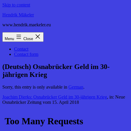
Skip to content
Hendrik Mäkeler
www.hendrik.maekeler.eu
Menu
Close
Contact
Contact form
(Deutsch) Osnabrücker Geld im 30-
jährigen Krieg
Sorry, this entry is only available in
German
.
Joachim Dierks: Osnabrücker Geld im 30-jährigen Krieg
, in: Neue
Osnabrücker Zeitung vom 15. April 2018