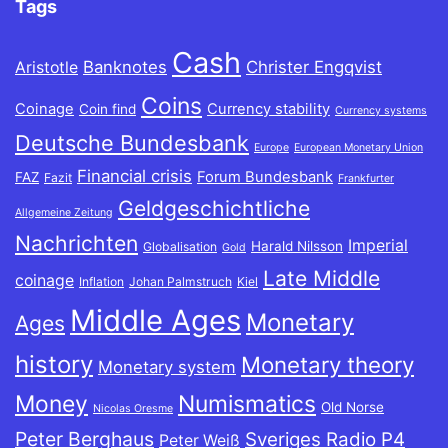
Tags
Cash
Banknotes
Christer Engqvist
Aristotle
Coins
Coinage
Currency stability
Coin find
Currency systems
Deutsche Bundesbank
Europe
European Monetary Union
Financial crisis
Forum Bundesbank
FAZ
Fazit
Frankfurter
Geldgeschichtliche
Allgemeine Zeitung
Nachrichten
Imperial
Harald Nilsson
Globalisation
Gold
Late Middle
coinage
Inflation
Johan Palmstruch
Kiel
Middle Ages
Monetary
Ages
history
Monetary theory
Monetary system
Money
Numismatics
Old Norse
Nicolas Oresme
Peter Berghaus
Sveriges Radio P4
Peter Weiß