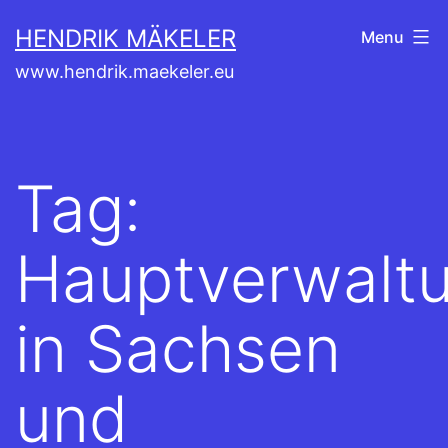
Skip
HENDRIK MÄKELER
Menu
to
www.hendrik.maekeler.eu
content
Tag:
Hauptverwalt
in Sachsen
und