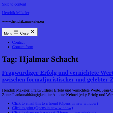
Skip to content
Hendrik Mäkeler
www.hendrik.maekeler.eu
Menu
Close
Contact
Contact form
Tag:
Hjalmar Schacht
Fragwürdiger Erfolg und vernichtete Wert
zwischen formaljuristischer und gelebter
Hendrik Mäkeler: Fragwürdiger Erfolg und vernichtete Werte. Jean-Cl
Zentralbankunabhängigkeit, in: Annette Kehnel (ed.): Erfolg und Wer
Click to email this to a friend (Opens in new window)
Click to print (Opens in new window)
Click to share on Facebook (Opens in new window)