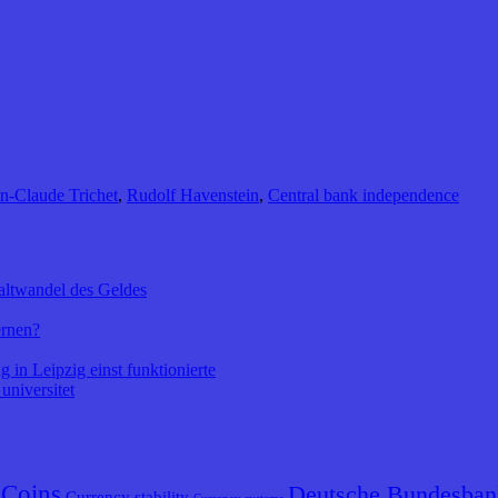
n-Claude Trichet
,
Rudolf Havenstein
,
Central bank independence
altwandel des Geldes
ernen?
 in Leipzig einst funktionierte
universitet
Coins
Deutsche Bundesban
Currency stability