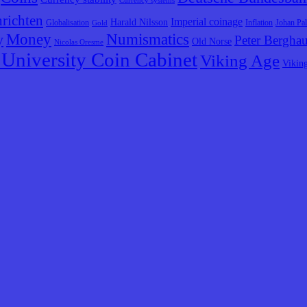
Currency systems
richten
Imperial coinage
Harald Nilsson
Globalisation
Inflation
Johan Pa
Gold
y
Money
Numismatics
Peter Bergha
Old Norse
Nicolas Oresme
University Coin Cabinet
Viking Age
Vikin