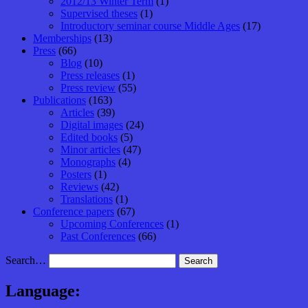
2012/13 Winter Term
(1)
Supervised theses
(1)
Introductory seminar course Middle Ages
(17)
Memberships
(13)
Press
(66)
Blog
(10)
Press releases
(1)
Press review
(55)
Publications
(163)
Articles
(39)
Digital images
(24)
Edited books
(5)
Minor articles
(47)
Monographs
(4)
Posters
(1)
Reviews
(42)
Translations
(1)
Conference papers
(67)
Upcoming Conferences
(1)
Past Conferences
(66)
Search…
Language: