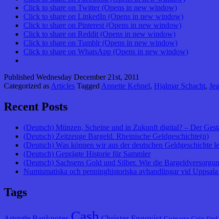
Click to share on Twitter (Opens in new window)
Click to share on LinkedIn (Opens in new window)
Click to share on Pinterest (Opens in new window)
Click to share on Reddit (Opens in new window)
Click to share on Tumblr (Opens in new window)
Click to share on WhatsApp (Opens in new window)
Published
Wednesday December 21st, 2011
Categorized as
Articles
Tagged
Annette Kehnel
,
Hjalmar Schacht
,
Jea
Recent Posts
(Deutsch) Münzen, Scheine und in Zukunft digital? – Der Gest
(Deutsch) Zeitzeuge Bargeld. Rheinische Geldgeschichte(n)
(Deutsch) Was können wir aus der deutschen Geldgeschichte l
(Deutsch) Geprägte Historie für Sammler
(Deutsch) Sachsens Gold und Silber. Wie die Bargeldversorgung
Numismatiska och penninghistoriska avhandlingar vid Uppsala 
Tags
Cash
Banknotes
Christer Engqvist
Aristotle
Coinage
Coin find