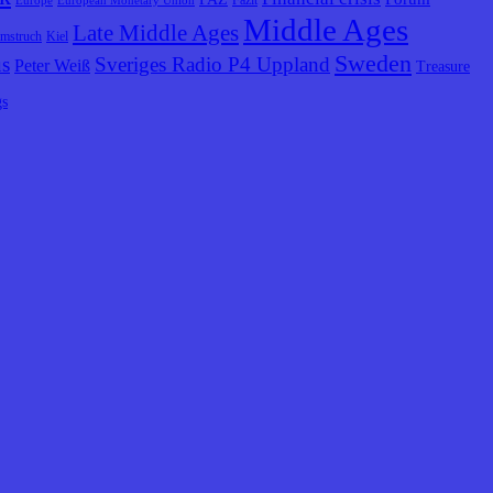
Fazit
Europe
European Monetary Union
Middle Ages
Late Middle Ages
lmstruch
Kiel
Sweden
us
Sveriges Radio P4 Uppland
Peter Weiß
Treasure
gs