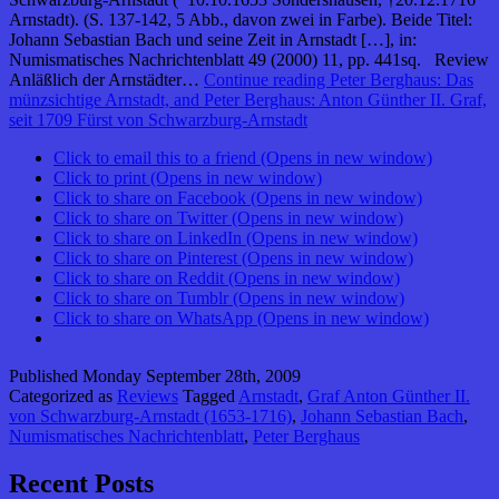
Arnstadt). (S. 137-142, 5 Abb., davon zwei in Farbe). Beide Titel:
Johann Sebastian Bach und seine Zeit in Arnstadt […], in:
Numismatisches Nachrichtenblatt 49 (2000) 11, pp. 441sq. Review
Anläßlich der Arnstädter…
Continue reading
Peter Berghaus: Das
münzsichtige Arnstadt, and Peter Berghaus: Anton Günther II. Graf,
seit 1709 Fürst von Schwarzburg-Arnstadt
Click to email this to a friend (Opens in new window)
Click to print (Opens in new window)
Click to share on Facebook (Opens in new window)
Click to share on Twitter (Opens in new window)
Click to share on LinkedIn (Opens in new window)
Click to share on Pinterest (Opens in new window)
Click to share on Reddit (Opens in new window)
Click to share on Tumblr (Opens in new window)
Click to share on WhatsApp (Opens in new window)
Published
Monday September 28th, 2009
Categorized as
Reviews
Tagged
Arnstadt
,
Graf Anton Günther II.
von Schwarzburg-Arnstadt (1653-1716)
,
Johann Sebastian Bach
,
Numismatisches Nachrichtenblatt
,
Peter Berghaus
Recent Posts