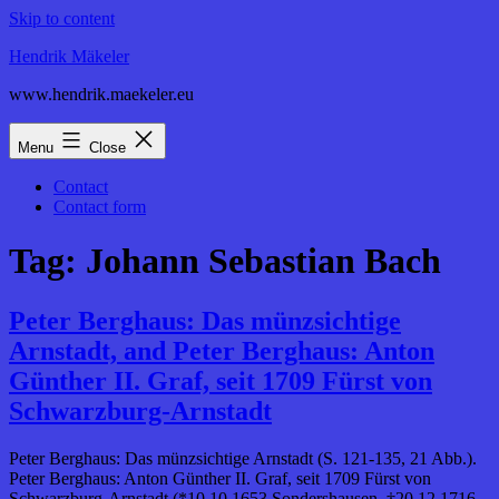
Skip to content
Hendrik Mäkeler
www.hendrik.maekeler.eu
Menu
Close
Contact
Contact form
Tag:
Johann Sebastian Bach
Peter Berghaus: Das münzsichtige
Arnstadt, and Peter Berghaus: Anton
Günther II. Graf, seit 1709 Fürst von
Schwarzburg-Arnstadt
Peter Berghaus: Das münzsichtige Arnstadt (S. 121-135, 21 Abb.).
Peter Berghaus: Anton Günther II. Graf, seit 1709 Fürst von
Schwarzburg-Arnstadt (*10.10.1653 Sondershausen, †20.12.1716