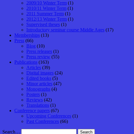
2009/10 Winter Term
(1)
2010/11 Winter Term
(1)
2011 Summer Term
(1)
2012/13 Winter Term
(1)
Supervised theses
(1)
Introductory seminar course Middle Ages
(17)
Memberships
(13)
Press
(66)
Blog
(10)
Press releases
(1)
Press review
(55)
Publications
(163)
Articles
(39)
Digital images
(24)
Edited books
(5)
Minor articles
(47)
Monographs
(4)
Posters
(1)
Reviews
(42)
Translations
(1)
Conference papers
(67)
Upcoming Conferences
(1)
Past Conferences
(66)
Search…