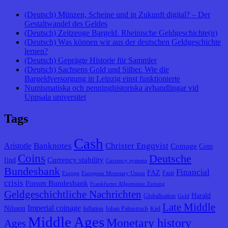
(Deutsch) Münzen, Scheine und in Zukunft digital? – Der
Gestaltwandel des Geldes
(Deutsch) Zeitzeuge Bargeld. Rheinische Geldgeschichte(n)
(Deutsch) Was können wir aus der deutschen Geldgeschichte
lernen?
(Deutsch) Geprägte Historie für Sammler
(Deutsch) Sachsens Gold und Silber. Wie die
Bargeldversorgung in Leipzig einst funktionierte
Numismatiska och penninghistoriska avhandlingar vid
Uppsala universitet
Tags
Cash
Banknotes
Christer Engqvist
Aristotle
Coinage
Coin
Coins
Deutsche
Currency stability
find
Currency systems
Bundesbank
Financial
FAZ
Fazit
Europe
European Monetary Union
crisis
Forum Bundesbank
Frankfurter Allgemeine Zeitung
Geldgeschichtliche Nachrichten
Harald
Globalisation
Gold
Late Middle
Imperial coinage
Nilsson
Inflation
Johan Palmstruch
Kiel
Middle Ages
Monetary history
Ages