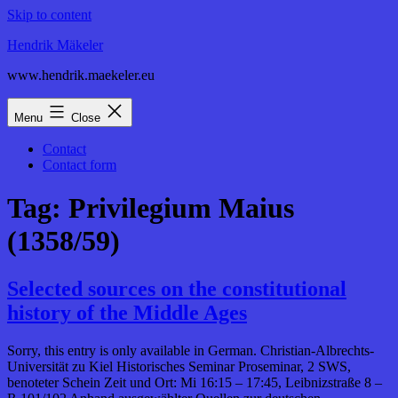
Skip to content
Hendrik Mäkeler
www.hendrik.maekeler.eu
Menu
Close
Contact
Contact form
Tag:
Privilegium Maius
(1358/59)
Selected sources on the constitutional
history of the Middle Ages
Sorry, this entry is only available in German. Christian-Albrechts-
Universität zu Kiel Historisches Seminar Proseminar, 2 SWS,
benoteter Schein Zeit und Ort: Mi 16:15 – 17:45, Leibnizstraße 8 –