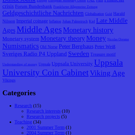
FAZ
Fazit
Europe
European Monetary Union
crisis
Forum Bundesbank
Frankfurter Allgemeine Zeitung
Geldgeschichtliche Nachrichten
Harald
Globalisation
Gold
Late Middle
Imperial coinage
Nilsson
Inflation
Johan Palmstruch
Kiel
Middle Ages
Monetary history
Ages
Monetary theory
Money
Monetary system
Nicolas Oresme
Numismatics
Peter Berghaus
Peter Weiß
Old Norse
Sweden
Sveriges Radio P4 Uppland
Treasure motif
Uppsala
Uppsala University
Uppsala
Understanding of money
University Coin Cabinet
Viking Age
Vikings
Categories
Research
(15)
Research interests
(10)
Research projects
(5)
Teaching
(34)
2001 Summer Term
(1)
2004 Summer Term
(1)