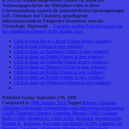
R.101/102 Anhand ausgewählter Quellen zur deutschen
Verfassungsgeschichte des Mittelalters sollen in dieser
Lehrveranstaltung zugleich die unterschiedlichen Quellengattungen
(z.B. Chroniken und Urkunden), grundlegende
hilfswissenschaftliche Fähigkeiten (Kenntnisse etwa der
Chronologie, Diplomatik…
Continue reading
Selected sources on
the constitutional history of the Middle Ages
Click to email this to a friend (Opens in new window)
Click to print (Opens in new window)
Click to share on Facebook (Opens in new window)
Click to share on Twitter (Opens in new window)
Click to share on LinkedIn (Opens in new window)
Click to share on Pinterest (Opens in new window)
Click to share on Reddit (Opens in new window)
Click to share on Tumblr (Opens in new window)
Click to share on WhatsApp (Opens in new window)
Published
Sunday September 27th, 2009
Categorized as
2006 Summer Term
Tagged
Bremen
,
Christian-
Albrechts-Universität
,
Confoederatio cum principibus ecclesiasticis
(1220)
,
Francesco Petrarca
,
Gemeiner Pfennig (1495)
,
Goldene
Bulle (1356)
,
Heinrich IV. (1056-1105)
,
Insignien
,
Investiturstreit
,
Konrad II.
,
Krönung
,
Kurverein von Rhense (1338)
,
Lampert von
Hersfeld
,
Licet iuris
,
Marktrecht
,
Middle Ages
,
Münzrecht
,