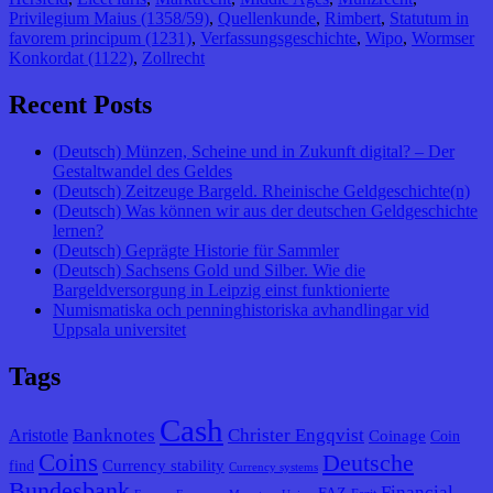
Privilegium Maius (1358/59)
,
Quellenkunde
,
Rimbert
,
Statutum in
favorem principum (1231)
,
Verfassungsgeschichte
,
Wipo
,
Wormser
Konkordat (1122)
,
Zollrecht
Recent Posts
(Deutsch) Münzen, Scheine und in Zukunft digital? – Der
Gestaltwandel des Geldes
(Deutsch) Zeitzeuge Bargeld. Rheinische Geldgeschichte(n)
(Deutsch) Was können wir aus der deutschen Geldgeschichte
lernen?
(Deutsch) Geprägte Historie für Sammler
(Deutsch) Sachsens Gold und Silber. Wie die
Bargeldversorgung in Leipzig einst funktionierte
Numismatiska och penninghistoriska avhandlingar vid
Uppsala universitet
Tags
Cash
Banknotes
Christer Engqvist
Aristotle
Coinage
Coin
Coins
Deutsche
Currency stability
find
Currency systems
Bundesbank
Financial