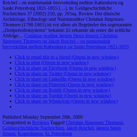
Reichel – en numismatisk brevveksling mellem København og
Sankt Petersborg 1821-1855 […], in: Geldgeschichtliche
Nachrichten 37 (2002) 210, pp. 265sq. Review Der dänische
Archäologe, Ethnologe und Numismatiker Christian Jürgensen
Thomsen (1788-1865) ist vor allem als Begründer des sogenannten
„Dreiperiodensystems“ bekannt: Er erkannte als erster die zeitliche
Abfolge…
Continue reading
Jørgen Steen Jensen: Christian
Jürgensen Thomsen og Jakob Reichel – en numismatisk
brevveksling mellem København og Sankt Petersborg 1821-1855
Click to email this to a friend (Opens in new window)
Click to print (Opens in new window)
Click to share on Facebook (Opens in new window)
Click to share on Twitter (Opens in new window)
Click to share on LinkedIn (Opens in new window)
Click to share on Pinterest (Opens in new window)
Click to share on Reddit (Opens in new window)
Click to share on Tumblr (Opens in new window)
Click to share on WhatsApp (Opens in new window)
Published
Monday September 28th, 2009
Categorized as
Reviews
Tagged
Christian Jürgensen Thomsen
,
Geldgeschichtliche Nachrichten
,
Jakob Reichel
,
Jørgen Steen
Jensen
,
Kopenhagen
,
St. Petersburg