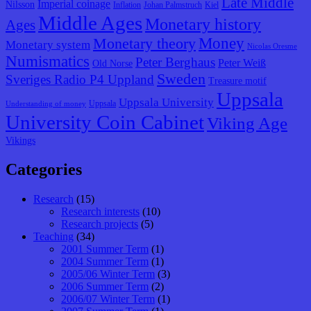
Late Middle
Imperial coinage
Nilsson
Inflation
Johan Palmstruch
Kiel
Middle Ages
Monetary history
Ages
Monetary theory
Money
Monetary system
Nicolas Oresme
Numismatics
Peter Berghaus
Peter Weiß
Old Norse
Sweden
Sveriges Radio P4 Uppland
Treasure motif
Uppsala
Uppsala University
Uppsala
Understanding of money
University Coin Cabinet
Viking Age
Vikings
Categories
Research
(15)
Research interests
(10)
Research projects
(5)
Teaching
(34)
2001 Summer Term
(1)
2004 Summer Term
(1)
2005/06 Winter Term
(3)
2006 Summer Term
(2)
2006/07 Winter Term
(1)