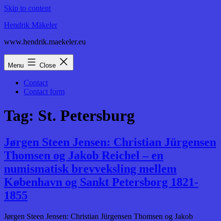
Skip to content
Hendrik Mäkeler
www.hendrik.maekeler.eu
Menu
Close
Contact
Contact form
Tag:
St. Petersburg
Jørgen Steen Jensen: Christian Jürgensen
Thomsen og Jakob Reichel – en
numismatisk brevveksling mellem
København og Sankt Petersborg 1821-
1855
Jørgen Steen Jensen: Christian Jürgensen Thomsen og Jakob