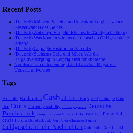
Recent Posts
(Deutsch) Münzen, Scheine und in Zukunft digital? – Der
Gestaltwandel des Geldes
(Deutsch) Zeitzeuge Bargeld. Rheinische Geldgeschichte(n)
(Deutsch) Was können wir aus der deutschen Geldgeschichte
lernen?
(Deutsch) Geprägte Historie für Sammler
(Deutsch) Sachsens Gold und Silber. Wie die
Bargeldversorgung in Leipzig einst funktionierte
Numismatiska och penninghistoriska avhandlingar vid
Uppsala universitet
Tags
Cash
Banknotes
Christer Engqvist
Aristotle
Coinage
Coin
Coins
Deutsche
Currency stability
find
Currency systems
Bundesbank
Financial
FAZ
Fazit
Europe
European Monetary Union
crisis
Forum Bundesbank
Frankfurter Allgemeine Zeitung
Geldgeschichtliche Nachrichten
Harald
Globalisation
Gold