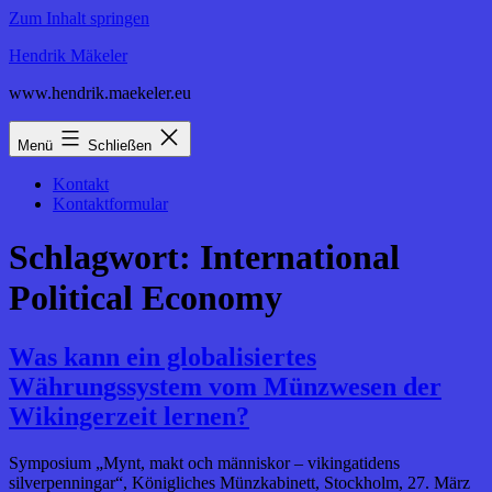
Zum Inhalt springen
Hendrik Mäkeler
www.hendrik.maekeler.eu
Menü
Schließen
Kontakt
Kontaktformular
Schlagwort:
International
Political Economy
Was kann ein globalisiertes
Währungssystem vom Münzwesen der
Wikingerzeit lernen?
Symposium „Mynt, makt och människor – vikingatidens
silverpenningar“, Königliches Münzkabinett, Stockholm, 27. März