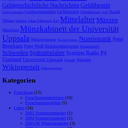
Geldtheorie
Geldgeschichtliche Nachrichten
Geldwesen
Geldwertstabilität
Harald
Globalisierung
Geldverständnis
Gold
Mittelalter
Münzen
Nilsson
Inflation
Johan Palmstruch
Kiel
Münzkabinett der Universität
Münzfund
Uppsala
Numismatik
Peter
Münzprägung
Nicolas Oresme
Berghaus
Peter Weiß
Reichsmünzwesen
Schatzmotiv
Schweden
Spätmittelalter
Sveriges Radio P4
Uppland
Universität Uppsala
Wikinger
Uppsala
Wikingerzeit
Währungswesen
Kategorien
Forschung
(15)
Forschungsinteressen
(10)
Forschungsprojekte
(5)
Lehre
(34)
2001 Sommersemester
(1)
2004 Sommersemester
(1)
2005/06 Wintersemester
(3)