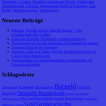
Benjamin J. Cohen
,
Friedrich August von Hayek
,
Geldwesen
,
Globalisierung
,
Inflation
,
International Political Economy
,
Jean
Bodin
,
Währungswesen
,
Wikingerzeit
Neueste Beiträge
Münzen, Scheine und in Zukunft digital? – Der
Gestaltwandel des Geldes
Zeitzeuge Bargeld. Rheinische Geldgeschichte(n)
Was können wir aus der deutschen Geldgeschichte lernen?
Geprägte Historie für Sammler
Sachsens Gold und Silber. Wie die Bargeldversorgung in
Leipzig einst funktionierte
Numismatiska och penninghistoriska avhandlingar vid
Uppsala universitet
Schlagwörter
Bargeld
Banknoten
Christer
Aristoteles
Altnordisch
Deutsche Bundesbank
Engqvist
Europa
Europäische
Finanzkrise
Forum Bundesbank
FAZ
Fazit
Währungsunion
Frankfurter
Geldgeschichte
Geld
Allgemeine Zeitung