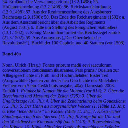
54. Erbländische Verwaltungsreforrn (13.2.1498); 55.
Hofkammerordnung (13.2.1498); 56. Reichskanzleiordnung
(12.9.1498); 57. Aus der Regimentsordnung des Augsburger
Reichstags (2.9.1500); 58. Das Ende des Reichsregiments (1502): a.
Aus dem Ausschußbericht über die Arbeit des Regiments
(August 1501), b. Bitte um Stellung des königlichen Statthalters
(13.1.1502), c. König Maximilian fordert das Reichssiegel zurück
(21.3.1502); 59. Aus Anonymus („Der Oberrheinische
Revolutionär“), Buchli der 100 Capiteln und 40 Statuten (vor 1508).
Band 40a
Nonn, Ulrich (Hrsg.): Fontes priorum medii aevi saeculorum
conversationem cottidianam illustrantes. Pars prima / Quellen zur
Alltagsgeschichte im Früh- und Hochmittelalter. Erster Teil
(Ausgewählte Quellen zur deutschen Geschichte des Mittelalters.
Freiherr vom Stein-Gedächtnisausgabe, 40a), Darmstadt 2003.
Enthält
1. Fränkische Namen für die Monate (vor 814)
;
2. Über die
Berechnung und Messung der Zeiten (725)
;
3. Über die
Unglückstage (10. Jh.)
;
4. Über die Zeiteinteilung beim Gottesdienst
(12. Jh.)
;
5. Der Hahn als morgendlicher Wecker (1. Hälfte 12. Jh.)
;
6. Eine “lebende Uhr” im Kloster (Mitte 11. Jh.)
;
7. Klösterlicher
Stundenplan nach den Sternen (11. Jh.)
;
8. Sorge für die Uhr und
den Weckdienst im Kanonikerstift (nach 1140)
;
9. Tageseinteilung
des Königs
;
10. König Alfred der Große als angeblicher Erfinder