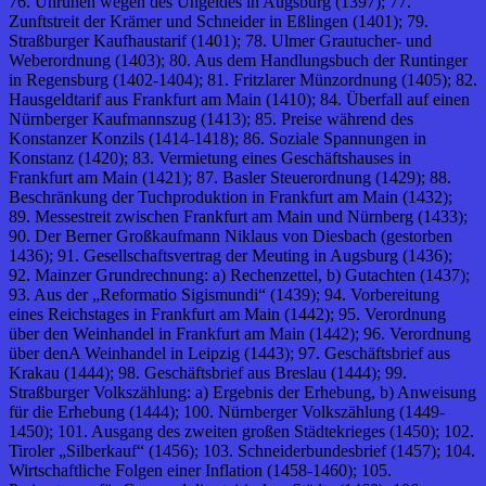
76. Unruhen wegen des Ungeldes in Augsburg (1397); 77.
Zunftstreit der Krämer und Schneider in Eßlingen (1401); 79.
Straßburger Kaufhaustarif (1401); 78. Ulmer Grautucher- und
Weberordnung (1403); 80. Aus dem Handlungsbuch der Runtinger
in Regensburg (1402-1404); 81. Fritzlarer Münzordnung (1405); 82.
Hausgeldtarif aus Frankfurt am Main (1410); 84. Überfall auf einen
Nürnberger Kaufmannszug (1413); 85. Preise während des
Konstanzer Konzils (1414-1418); 86. Soziale Spannungen in
Konstanz (1420); 83. Vermietung eines Geschäftshauses in
Frankfurt am Main (1421); 87. Basler Steuerordnung (1429); 88.
Beschränkung der Tuchproduktion in Frankfurt am Main (1432);
89. Messestreit zwischen Frankfurt am Main und Nürnberg (1433);
90. Der Berner Großkaufmann Niklaus von Diesbach (gestorben
1436); 91. Gesellschaftsvertrag der Meuting in Augsburg (1436);
92. Mainzer Grundrechnung: a) Rechenzettel, b) Gutachten (1437);
93. Aus der „Reformatio Sigismundi“ (1439); 94. Vorbereitung
eines Reichstages in Frankfurt am Main (1442); 95. Verordnung
über den Weinhandel in Frankfurt am Main (1442); 96. Verordnung
über denA Weinhandel in Leipzig (1443); 97. Geschäftsbrief aus
Krakau (1444); 98. Geschäftsbrief aus Breslau (1444); 99.
Straßburger Volkszählung: a) Ergebnis der Erhebung, b) Anweisung
für die Erhebung (1444); 100. Nürnberger Volkszählung (1449-
1450); 101. Ausgang des zweiten großen Städtekrieges (1450); 102.
Tiroler „Silberkauf“ (1456); 103. Schneiderbundesbrief (1457); 104.
Wirtschaftliche Folgen einer Inflation (1458-1460); 105.