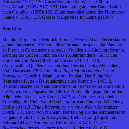
Abruzzen (1501); 130. Lucas Rem und die Welser-Vöhlin-
Gesellschaft (1502-1517); 131. Beteiligung an einer Handelsfahrt
nach Ostindien (1505); 132. Zukunftsmöglichkeiten des Nürnberger
Handels (1506); 133. Großes Meßprivileg für Leipzig (1507)
Band 38a
Miethke, Jürgen und Weinrich, Lorenz (Hrsg.): Acta ad ecclesiam in
generalibus saeculi XV conciliis reformandam spectantia. Pars prior
de Pisana et Constanciensi synodis / Quellen zur Kirchenreform im
Zeitalter der großen Konzilien des 15. Jahrhunderts. Teil 1: Die
Konzilien von Pisa (1409) und Konstanz (1414-1418)
(Ausgewählte Quellen zur deutschen Geschichte des Mittelalters,
38a), Darmstadt 1995. Enthält
A. Reformforderungen bis zum
Konstanzer Konzil
: 1. Matthäus von Krakau, Der Sumpf der
Römischen Kurie – De squaloribus curie Romane – 1403; 2.
Reformwünsche der Nationenvertreter auf dem Pisaner Konzil und
die Antwort des Papstes, Juli 1409; 3. Verhandlungspunkte für das
Allgemeine Konstanzer Konzil, 1413; 4. Dietrich von Nieheim,
Vorschläge für Einheit und Kirchenreform an Haupt und Gliedern,
Herbst 1414;
B. Frühe Reformprograrnme auf dem Konstanzer
Konzil
; 5. Dietrich von Nieheim, Der Dialog aus der Kirchenreform-
Eingabe, Ende 1414; 6. Anonyrrlus, Brief an I(önig Sigislllund,
Februar 1415; 7. Anonymus, Reformtraktat 1415;
C. Die
Reformarbeit des Konstanzer Konzils
: 8. Pierre d’Ailly, Die