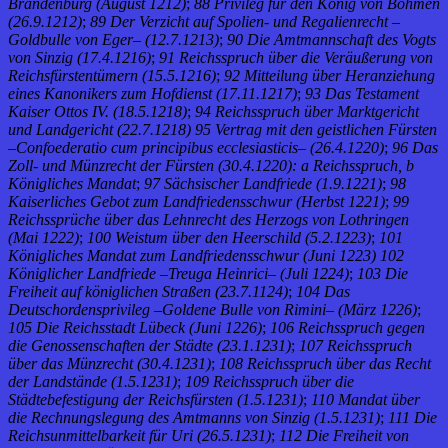
Brandenburg (August 1212)
;
88 Privileg für den König von Böhmen
(26.9.1212)
;
89 Der Verzicht auf Spolien- und Regalienrecht –
Goldbulle von Eger– (12.7.1213)
;
90 Die Amtmannschaft des Vogts
von Sinzig (17.4.1216)
;
91 Reichsspruch über die Veräußerung von
Reichsfürstentümern (15.5.1216)
;
92 Mitteilung über Heranziehung
eines Kanonikers zum Hofdienst (17.11.1217)
;
93 Das Testament
Kaiser Ottos IV. (18.5.1218)
;
94 Reichsspruch über Marktgericht
und Landgericht (22.7.1218)
95 Vertrag mit den geistlichen Fürsten
–Confoederatio cum principibus ecclesiasticis– (26.4.1220)
;
96 Das
Zoll- und Münzrecht der Fürsten (30.4.1220): a Reichsspruch, b
Königliches Mandat
;
97 Sächsischer Landfriede (1.9.1221)
;
98
Kaiserliches Gebot zum Landfriedensschwur (Herbst 1221)
;
99
Reichssprüche über das Lehnrecht des Herzogs von Lothringen
(Mai 1222)
;
100 Weistum über den Heerschild (5.2.1223)
;
101
Königliches Mandat zum Landfriedensschwur (Juni 1223)
102
Königlicher Landfriede –Treuga Heinrici– (Juli 1224)
;
103 Die
Freiheit auf königlichen Straßen (23.7.1124)
;
104 Das
Deutschordensprivileg –Goldene Bulle von Rimini– (März 1226)
;
105 Die Reichsstadt Lübeck (Juni 1226)
;
106 Reichsspruch gegen
die Genossenschaften der Städte (23.1.1231)
;
107 Reichsspruch
über das Münzrecht (30.4.1231)
;
108 Reichsspruch über das Recht
der Landstände (1.5.1231)
;
109 Reichsspruch über die
Städtebefestigung der Reichsfürsten (1.5.1231)
;
110 Mandat über
die Rechnungslegung des Amtmanns von Sinzig (1.5.1231)
;
111 Die
Reichsunmittelbarkeit für Uri (26.5.1231)
;
112 Die Freiheit von