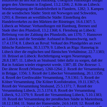
Hutzenvlet an den Rat zu Hamburg: Übergriffe Hamburger Bürger
gegen den Ältermann in England, 13.2.1266; 2. Köln an Lübeck:
Wiedererlangung der Handelsfreiheit in Flandern, 1282; 3. Kampen
an die wendischen Städte: Streit mit Norwegen und Schweden,
1293; 4. Bremen an westfälische Städte: Einstellung des
Handelsverkehrs zu den Märkten der Rüstringer, 16.6.1307; 5.
Lübeck an Wismar: Verhandlungen mit Hamburg, Bremen und
Stade über den Pfundzoll, 13.2.1368; 6. Flensburg an Lübeck:
Befreiung von der Zahlung des Pfundzolls, um 1370; 7. Hannover
an Lübeck und die Seestädte: Aufstand in Braunschweig, nach
17.4.1374; 8. Lübeck an Reval: Verkauf des Pfundgeldes an zwei
lübische Ratsherren, 30.3.1379; 9. Lübeck an Riga: Hansetag in
Lübeck über die englischen und flämischen Verhältnisse, 22.7.1383;
10. Brüssel an Lübeck: Rechtfertigung wegen Neuerungen,
28.8.1387; 11. Lübeck an Stralsund: bittet dafür zu sorgen, daß der
Rat in Anklam wieder eingesetzt werde, 1387;
III. Die Rezesse
: 1.
Der älteste Rezeß (Wismar), 1260-1264; 2. Rezeß der Versammlung
in Brügge, 1356; 3. Rezeß der Lübecker Versammlung, 20.1.1358;
4. Rezeß der Greifswalder Versammlung, 7.9.1361; 5. Rezeß der
Kölner Versammlung. Die Kölner Konföderation, 19.11.1367; 6.
Rezeß der Versammlung Stralsund, 25.5.1371; 7. Rezeß der
Versammlung Lübeck, 21.5.1374; 8. Rezeß der Versammlung
Lübeck, 9.2.1379; 9. Rezeß der Versammlung Lübeck, 5.10.1383;
10. Rezeß der Versammlung der preußischen Städte in Marienburg,
18.12.1384; 11. Statut der Hansestädte, 24.6.1418; 12. Rezeß der