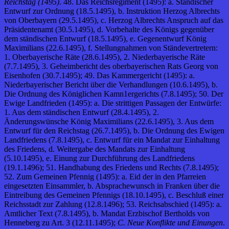
Reichstag (1495)
. 48. Das Reichsregiment (1495): a. Ständischer
Entwurf zur Ordnung (18.5.1495), b. Instruktion Herzog Albrechts
von Oberbayern (29.5.1495), c. Herzog Albrechts Anspruch auf das
Präsidentenamt (30.5.1495), d. Vorbehalte des Königs gegenüber
dem ständischen Entwurf (18.5.1495), e. Gegenentwurf König
Maximilians (22.6.1495), f. Stellungnahmen von Ständevertretern:
1. Oberbayerische Räte (28.6.1495), 2. Niederbayerische Räte
(7.7.1495), 3. Geheimbericht des oberbayerischen Rats Georg von
Eisenhofen (30.7.1495); 49. Das Kammergericht (1495): a.
Niederbayerischer Bericht über die Verhandlungen (10.6.1495), b.
Die Ordnung des Königlichen Kamn1ergerichts (7.8.1495); 50. Der
Ewige Landfrieden (1495): a. Die strittigen Passagen der Entwürfe:
1. Aus dem ständischen Entwurf (28.4.1495), 2.
Änderungswünsche König Maximilians (22.6.1495), 3. Aus dem
Entwurf für den Reichstag (26.7.1495), b. Die Ordnung des Ewigen
Landfriedens (7.8.1495), c. Entwurf für ein Mandat zur Einhaltung
des Friedens, d. Weitergabe des Mandats zur Einhaltung
(5.10.1495), e. Einung zur Durchführung des Landfriedens
(19.1.1496); 51. Handhabung des Friedens und Rechts (7.8.1495);
52. Zum Gemeinen Pfennig (1495): a. Eid der in den Pfarreien
eingesetzten Einsammler, b. Absprachewunsch in Franken über die
Eintreibung des Gemeinen Pfennigs (18.10.1495), c. Beschluß einer
Reichsstadt zur Zahlung (12.8.1496); 53. Reichsabschied (1495): a.
Amtlicher Text (7.8.1495), b. Mandat Erzbischof Bertholds von
Henneberg zu Art. 3 (12.11.1495);
C. Neue Konflikte und Einungen
.