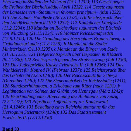
Ehezwang in Städten der Wetterau (15.1.1232)
;
113 Gesetz gegen
die Freiheit der Bischofsstädte (April 1232)
;
114 Gesetz zugunsten
der Landesherren –Statutum in favorem principum– (Mai 1232)
;
115 Die Kulmer Handfeste (28.12.1233)
;
116 Reichsspruch über
den Landfriedensbruch (10.2.1234)
;
117 Königlicher Landfriede
(11.2.1234)
;
118 Mandat an Reichsvögte zugunsten des Bischofs
von Würzburg (21.11.1234)
;
119 Mainzer Reichslandfrieden
(15.8.1235)
;
120 Die Gründung des Herzogtums Braunschweig: a
Gründungsurkunde (21.8.1235), b Mandat an die Stader
Ministerialen (31.10.1235), c Mandat an die Bürger von Stade
(31.10.1235)
;
121 Hofgerichtsspruch über Depositen in Klöstern
(8.2.1236)
;
122 Reichsspruch gegen den Straßenzwang (Juli 1236)
;
123 Das Judenprivileg Kaiser Friedrichs II. (Juli 1236)
;
124 Das
Wahldekret für Konrad IV. (Februar 1237)
;
125 Reichsspruch über
das Geleitrecht (22.5.1240)
;
126 Der Reichsschutz für Schwyz
(Dezember 1240)
;
127 Die Steuermatrikel der Reichsstädte (1241)
;
128 Standeserhöhungen: a Erhebung zum Ritter (nach 1231), b
Legitimation von Söhnen der Gräfin von Hennegau (März 1242)
;
129 Beurkundung einer Abrechnung des Amtmanns von Sinzig
(2.5.1242)
;
130 Päpstliche Aufforderung zur Königswahl
(21.4.1246)
;
131 Bestellung eines Reichshauptmanns für das
Herzogtum Steiermark (1248)
;
132 Das Staatstestament
Friedrichs II. (17.12.1250)
Band 33