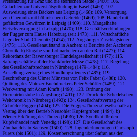
Preissatzung für Graz und die steirischen Städte (1460); 106.
Gutachten zur Universitätsgründung in Basel (1460); 107.
Ausweisung eines Bäckers aus Leipzig (1468); 109. Versorgung
von Chemnitz mit böhmischem Getreide (1469); 108. Handel mit
gefälschten Gewürzen in Leipzig (1469); 110. Mangelhafte
Fleischversorgung in Leizpig (1470); 118. Geschäftsverbindungen
der Fugger zum Hause Habsburg (seit 1473); 111. Wirtschaftliche
Lage der Stadt Chemnitz (1474); 112. Augsburger Zuschlagsteuer
(1475); 113. Gesellenaufstand in Aachen: a) Berichte der Aachener
Chronik, b) Eingabe von Lohnarbeitern an den Rat (1477); 114.
Rekordanz der Ravensburger Handelsgesellschaft (1477); 115.
Safrangeschäfte auf der Frankfurter Messe (1478); 117. Regelung
des Gesellschaftsrechtes in Nürnberg (1479-1484); 116.
Anstellungsvertrag eines Handlungsdieners (1485); 119.
Beschreibung des Ulmer Münsters von Felix Faber (1488); 120.
Quittung des Mainzer Buchdruckers Peter Schöffer (1489); 121.
Werkvertrag mit Adam Krafft (1490); 123. Ordnung der
Herrentrinkstube in Augsburg (1491); 122. Druck der Schedelsehen
Weltchronik in Nürnberg (1492); 124. Gesellschaftsvertrag der
Gebrüder Fugger (1494); 125. Die Fugger-Thurzo-Gesellschaft: a)
Vertrag über den Betrieb Neusohler Kupfergruben (1494), b)
Wiener Erklärung des Thurzo (1496); 126. Syndikat für den
Kupferhandel nach Venedig (1498); 127. Die Gesellschaft des
Zinnhandels in Sachsen (1500); 128. Jugenderinnerungen Christoph
Fürers (bis 1501); 129. Kostenberechnung über Safran aus den