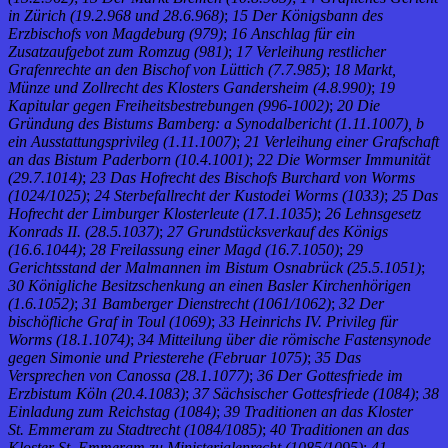
in Zürich (19.2.968 und 28.6.968)
;
15 Der Königsbann des
Erzbischofs von Magdeburg (979)
;
16 Anschlag für ein
Zusatzaufgebot zum Romzug (981)
;
17 Verleihung restlicher
Grafenrechte an den Bischof von Lüttich (7.7.985)
;
18 Markt,
Münze und Zollrecht des Klosters Gandersheim (4.8.990)
;
19
Kapitular gegen Freiheitsbestrebungen (996-1002)
;
20 Die
Gründung des Bistums Bamberg: a Synodalbericht (1.11.1007), b
ein Ausstattungsprivileg (1.11.1007)
;
21 Verleihung einer Grafschaft
an das Bistum Paderborn (10.4.1001)
;
22 Die Wormser Immunität
(29.7.1014)
;
23 Das Hofrecht des Bischofs Burchard von Worms
(1024/1025)
;
24 Sterbefallrecht der Kustodei Worms (1033)
;
25 Das
Hofrecht der Limburger Klosterleute (17.1.1035)
;
26 Lehnsgesetz
Konrads II. (28.5.1037)
;
27 Grundstücksverkauf des Königs
(16.6.1044)
;
28 Freilassung einer Magd (16.7.1050)
;
29
Gerichtsstand der Malmannen im Bistum Osnabrück (25.5.1051)
;
30 Königliche Besitzschenkung an einen Basler Kirchenhörigen
(1.6.1052)
;
31 Bamberger Dienstrecht (1061/1062)
;
32 Der
bischöfliche Graf in Toul (1069)
;
33 Heinrichs IV. Privileg für
Worms (18.1.1074)
;
34 Mitteilung über die römische Fastensynode
gegen Simonie und Priesterehe (Februar 1075)
;
35 Das
Versprechen von Canossa (28.1.1077)
;
36 Der Gottesfriede im
Erzbistum Köln (20.4.1083)
;
37 Sächsischer Gottesfriede (1084)
;
38
Einladung zum Reichstag (1084)
;
39 Traditionen an das Kloster
St. Emmeram zu Stadtrecht (1084/1085)
;
40 Traditionen an das
Kloster St. Emmeram zu Ministerialenrecht (1085/1095)
;
41