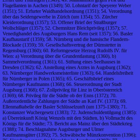
Flagellanten in Aachen (1349); 50. Lohntarif der Speyerer Weber
(1351); 51. Erfurter Waidhandelsordnung (1351); 54. Verordnung
über das Seidengewerbe in Zürich (um 1354); 55. Zürcher
Kleiderordnung (1357); 53. Offener Brief der Straßburger
Wollschläger (1357); 52. Chemnitzer Bleichprivileg (1357); 57.
Venedighandel des Augsburgers Hans Rem (seit 1357); 56. Basler
Kaufhaustarif (1359); 58. Nürnberg und die hansische Flandern-
Blockade (1359); 59. Gesellschaftsvertrag der Dürnstetter in
Regensburg (1360); 60. Reformgesetze Herzog Rudolfs IV. für
Wien: a) Verordnung über die Grundentlastung (1360), b)
Sammelverordnung (1361); 61. Stiftung eines Seelhauses in
Dresden (1362); 62. Anstellung eines Arztes in Augsburg (1362);
63. Nürnberger Handwerksmeisterliste (1363); 64. Handelsfreiheit
für Nürnberger in Polen (1365); 65. Geschäftsbrief eines
Nürnberger Kaufmanns (1368); 66. Steuerordnung der Stadt
Augsburg (1368); 67. Zollprivileg für Linz in Oberösterreich
(1369); 68. Privileg für die Städte ob der Enns (1372); 70.
Außerordentliche Zahlungen der Städte an Karl IV. (1373); 69.
Ellenmaßtabelle der Basler Schlüsselzunft (um 1375-1380); 71.
Konstanzer Wuchergesetz (1383); 72. Judenschuldentilgung (1385):
a) Übereinkunft König Wenzels mit den Städten, b) Vollmacht des
Königs für die Städte; 73. Bericht aus Mainz über den Städtekrieg
(1388); 74. Beschlagnahme Augsburger und Ulmer
Kaufmannsgüter (1392); 75. Schwäbische Münzkonvention (1396);