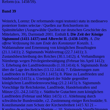
Reform (ca. 1458/59).
Band 39
Weinrich, Lorenz: De reformando regni teutonici statu in medioaevo
posteriore fontes selectae / Quellen zur Reichsreform im
Spätmittelalter (Ausgewählte Quellen zur deutschen Geschichte des
Mittelalters, 39), Darmstadt 2001. Enthält
I. Die Zeit der Könige
Sigismund (1411-1437) und Albrecht II. (1438-1439)
.
A. Die
offene Verfassung bis zum Ende des Konstanzer Konzils
. 1.
Wahlannahme und Ernennung von königlichen Beauftragten
(21.1.1411); 2. Sigismunds Wahlvertrag (22.7.1411); 3.
Zustandsbeschreibung des Reiches (30.1.1412); 4. Verhandlungen
Nürnbergs wegen Privilegienbestätigung (Februar bis April 1412);
5. Erhebung des Landfriedenszolls (1.10.1414); 6. Sigismunds Rede
über die Lage des Reiches (13.12.1414); 7. Erläuterungen zum
Landfrieden in Franken (20.1.1415); 8. Pläne zu Landfrieden und
Städtebund (1415); a. Uneinigkeit der Städte gegenüber
königlichem Landfriedensvorschlag (21.2.1415); b. Sigismunds
Vorschläge für Reichskreise, Landfriede, Handelsstraßen und
Münze (21.-24.2.1415); c. Städtische Gutachten zum königlichen
Landfrieden (Februar und März 1415): c1. Ablehnung durch
schwäbische Bundesstädte, c2. Zustimmung einiger Reichsstädte; 9.
Konzilsmandat zum Schutz der Kirchenfreiheit 1415 XI 21 –
Karolina de ecclesiastica libertate –; 10. Sigismunds Verpflichtungen