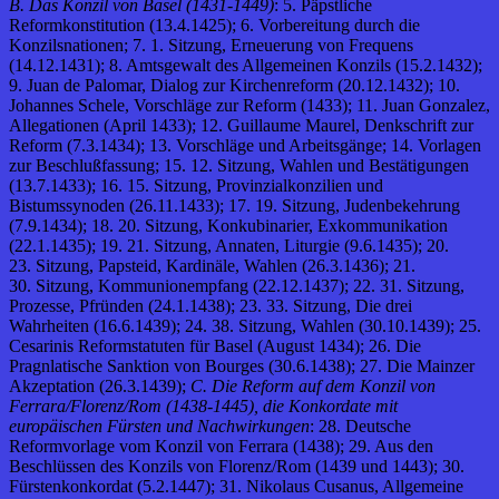
B. Das Konzil von Basel (1431-1449)
: 5. Päpstliche
Reformkonstitution (13.4.1425); 6. Vorbereitung durch die
Konzilsnationen; 7. 1. Sitzung, Erneuerung von Frequens
(14.12.1431); 8. Amtsgewalt des Allgemeinen Konzils (15.2.1432);
9. Juan de Palomar, Dialog zur Kirchenreform (20.12.1432); 10.
Johannes Schele, Vorschläge zur Reform (1433); 11. Juan Gonzalez,
Allegationen (April 1433); 12. Guillaume Maurel, Denkschrift zur
Reform (7.3.1434); 13. Vorschläge und Arbeitsgänge; 14. Vorlagen
zur Beschlußfassung; 15. 12. Sitzung, Wahlen und Bestätigungen
(13.7.1433); 16. 15. Sitzung, Provinzialkonzilien und
Bistumssynoden (26.11.1433); 17. 19. Sitzung, Judenbekehrung
(7.9.1434); 18. 20. Sitzung, Konkubinarier, Exkommunikation
(22.1.1435); 19. 21. Sitzung, Annaten, Liturgie (9.6.1435); 20.
23. Sitzung, Papsteid, Kardinäle, Wahlen (26.3.1436); 21.
30. Sitzung, Kommunionempfang (22.12.1437); 22. 31. Sitzung,
Prozesse, Pfründen (24.1.1438); 23. 33. Sitzung, Die drei
Wahrheiten (16.6.1439); 24. 38. Sitzung, Wahlen (30.10.1439); 25.
Cesarinis Reformstatuten für Basel (August 1434); 26. Die
Pragnlatische Sanktion von Bourges (30.6.1438); 27. Die Mainzer
Akzeptation (26.3.1439);
C. Die Reform auf dem Konzil von
Ferrara/Florenz/Rom (1438-1445), die Konkordate mit
europäischen Fürsten und Nachwirkungen
: 28. Deutsche
Reformvorlage vom Konzil von Ferrara (1438); 29. Aus den
Beschlüssen des Konzils von Florenz/Rom (1439 und 1443); 30.
Fürstenkonkordat (5.2.1447); 31. Nikolaus Cusanus, Allgemeine