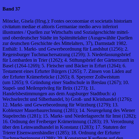
Band 37
Möncke, Gisela (Hrsg.): Fontes oeconomiae et societatis historiam
civitatum mediae et altioris Germaniae medio aevo inferiori
illustrantes / Quellen zur Wirtschafts und Sozialgeschichte mittel-
und oberdeutscher Städte im Spätmittelalter (Ausgewählte Quellen
zur deutschen Geschichte des Mittelalters, 37), Darmstadt 1982.
Enthält: 1. Markt- und Gewerbeordnung für Landshut (1256); 2.
Regensburger Tuchmachersatzung (1259); 3. Niederlassungsbrief
für Lombarden in Trier (1262); 4. Stiftungsbrief der Gärtnerzunft in
Basel (1264-1269); 5. Fleischer und Bäcker in Erfurt (1264); 6.
Testament eines Erfurter Bürgers (1265); 7. Zinsen von Läden auf
der Erfurter Krämerbrücke (1265); 8. Speyerer Zollweistum
(um 1265); 9. Gründung einer Stadtschule in Breslau (1267); 10.
Stapel- und Meilenprivileg für Brüx (1273); 11.
Handelsbestimmungen aus dem Augsburger Stadtbuch: a)
Wechselrecht und Silberhandel, b) Groß- und Kleinhandel (1276);
12. Markt- und Gewerbeordnung für Würzburg (1279); 13.
Koblenzer Mauerbaurechnung (1281); 14. Neuregelung des Wiener
Stapelrechts (1281); 15. Markt- und Niederlagsrecht für Imst (1282);
16. Ordnung der Freiberger Krämerinnung (1283); 19. Verordnung
über den Leinwandhandel in Konstanz (1283); 17. Statuten der
Trierer Eisenwarenhändler (1285); 18. Ordnung der Erfurter
Tuchmacherinnung (1288); 20. Konstanzer Kaufleute auf den