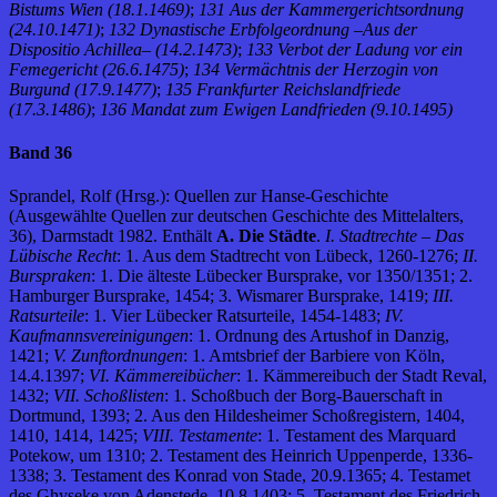
Bistums Wien (18.1.1469)
;
131 Aus der Kammergerichtsordnung
(24.10.1471)
;
132 Dynastische Erbfolgeordnung –Aus der
Dispositio Achillea– (14.2.1473)
;
133 Verbot der Ladung vor ein
Femegericht (26.6.1475)
;
134 Vermächtnis der Herzogin von
Burgund (17.9.1477)
;
135 Frankfurter Reichslandfriede
(17.3.1486)
;
136 Mandat zum Ewigen Landfrieden (9.10.1495)
Band 36
Sprandel, Rolf (Hrsg.): Quellen zur Hanse-Geschichte
(Ausgewählte Quellen zur deutschen Geschichte des Mittelalters,
36), Darmstadt 1982. Enthält
A. Die Städte
.
I. Stadtrechte – Das
Lübische Recht
: 1. Aus dem Stadtrecht von Lübeck, 1260-1276;
II.
Burspraken
: 1. Die älteste Lübecker Bursprake, vor 1350/1351; 2.
Hamburger Bursprake, 1454; 3. Wismarer Bursprake, 1419;
III.
Ratsurteile
: 1. Vier Lübecker Ratsurteile, 1454-1483;
IV.
Kaufmannsvereinigungen
: 1. Ordnung des Artushof in Danzig,
1421;
V. Zunftordnungen
: 1. Amtsbrief der Barbiere von Köln,
14.4.1397;
VI. Kämmereibücher
: 1. Kämmereibuch der Stadt Reval,
1432;
VII. Schoßlisten
: 1. Schoßbuch der Borg-Bauerschaft in
Dortmund, 1393; 2. Aus den Hildesheimer Schoßregistern, 1404,
1410, 1414, 1425;
VIII. Testamente
: 1. Testament des Marquard
Potekow, um 1310; 2. Testament des Heinrich Uppenperde, 1336-
1338; 3. Testament des Konrad von Stade, 20.9.1365; 4. Testamet
des Ghyseke von Adenstede, 10.8.1403; 5. Testament des Friedrich