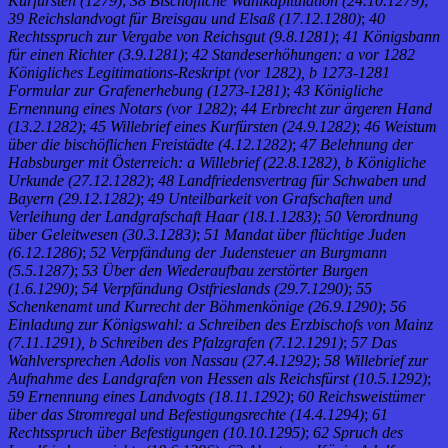
Kurfürsten (1279)
;
38 Bischöfliche Wahlkapitulation (24.10.1279)
;
39 Reichslandvogt für Breisgau und Elsaß (17.12.1280)
;
40
Rechtsspruch zur Vergabe von Reichsgut (9.8.1281)
;
41 Königsbann
für einen Richter (3.9.1281)
;
42 Standeserhöhungen: a vor 1282
Königliches Legitimations-Reskript (vor 1282), b 1273-1281
Formular zur Grafenerhebung (1273-1281)
;
43 Königliche
Ernennung eines Notars (vor 1282)
;
44 Erbrecht zur ärgeren Hand
(13.2.1282)
;
45 Willebrief eines Kurfürsten (24.9.1282)
;
46 Weistum
über die bischöflichen Freistädte (4.12.1282)
;
47 Belehnung der
Habsburger mit Österreich: a Willebrief (22.8.1282), b Königliche
Urkunde (27.12.1282)
;
48 Landfriedensvertrag für Schwaben und
Bayern (29.12.1282)
;
49 Unteilbarkeit von Grafschaften und
Verleihung der Landgrafschaft Haar (18.1.1283)
;
50 Verordnung
über Geleitwesen (30.3.1283)
;
51 Mandat über flüchtige Juden
(6.12.1286)
;
52 Verpfändung der Judensteuer an Burgmann
(5.5.1287)
;
53 Über den Wiederaufbau zerstörter Burgen
(1.6.1290)
;
54 Verpfändung Ostfrieslands (29.7.1290)
;
55
Schenkenamt und Kurrecht der Böhmenkönige (26.9.1290)
;
56
Einladung zur Königswahl: a Schreiben des Erzbischofs von Mainz
(7.11.1291), b Schreiben des Pfalzgrafen (7.12.1291)
;
57 Das
Wahlversprechen Adolis von Nassau (27.4.1292)
;
58 Willebrief zur
Aufnahme des Landgrafen von Hessen als Reichsfürst (10.5.1292)
;
59 Ernennung eines Landvogts (18.11.1292)
;
60 Reichsweistümer
über das Stromregal und Befestigungsrechte (14.4.1294)
;
61
Rechtsspruch über Befestigungen (10.10.1295)
;
62 Spruch des