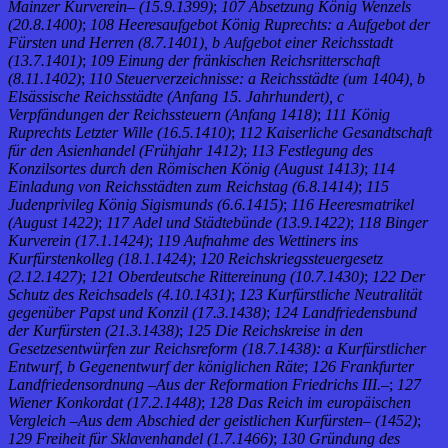
Mainzer Kurverein– (15.9.1399)
;
107 Absetzung König Wenzels
(20.8.1400)
;
108 Heeresaufgebot König Ruprechts: a Aufgebot der
Fürsten und Herren (8.7.1401), b Aufgebot einer Reichsstadt
(13.7.1401)
;
109 Einung der fränkischen Reichsritterschaft
(8.11.1402)
;
110 Steuerverzeichnisse: a Reichsstädte (um 1404), b
Elsässische Reichsstädte (Anfang 15. Jahrhundert), c
Verpfändungen der Reichssteuern (Anfang 1418)
;
111 König
Ruprechts Letzter Wille (16.5.1410)
;
112 Kaiserliche Gesandtschaft
für den Asienhandel (Frühjahr 1412)
;
113 Festlegung des
Konzilsortes durch den Römischen König (August 1413)
;
114
Einladung von Reichsstädten zum Reichstag (6.8.1414)
;
115
Judenprivileg König Sigismunds (6.6.1415)
;
116 Heeresmatrikel
(August 1422)
;
117 Adel und Städtebünde (13.9.1422)
;
118 Binger
Kurverein (17.1.1424)
;
119 Aufnahme des Wettiners ins
Kurfürstenkolleg (18.1.1424)
;
120 Reichskriegssteuergesetz
(2.12.1427)
;
121 Oberdeutsche Rittereinung (10.7.1430)
;
122 Der
Schutz des Reichsadels (4.10.1431)
;
123 Kurfürstliche Neutralität
gegenüber Papst und Konzil (17.3.1438)
;
124 Landfriedensbund
der Kurfürsten (21.3.1438)
;
125 Die Reichskreise in den
Gesetzesentwürfen zur Reichsreform (18.7.1438): a Kurfürstlicher
Entwurf, b Gegenentwurf der königlichen Räte
;
126 Frankfurter
Landfriedensordnung –Aus der Reformation Friedrichs III.–
;
127
Wiener Konkordat (17.2.1448)
;
128 Das Reich im europäischen
Vergleich –Aus dem Abschied der geistlichen Kurfürsten– (1452)
;
129 Freiheit für Sklavenhandel (1.7.1466)
;
130 Gründung des