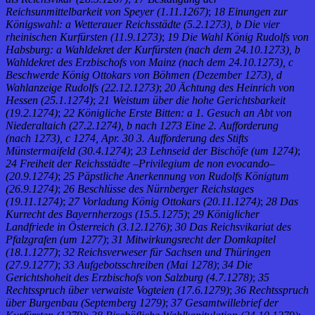
Reichsunmittelbarkeit von Speyer (1.11.1267)
;
18 Einungen zur
Königswahl: a Wetterauer Reichsstädte (5.2.1273), b Die vier
rheinischen Kurfürsten (11.9.1273)
;
19 Die Wahl König Rudolfs von
Habsburg: a Wahldekret der Kurfürsten (nach dem 24.10.1273), b
Wahldekret des Erzbischofs von Mainz (nach dem 24.10.1273), c
Beschwerde König Ottokars von Böhmen (Dezember 1273), d
Wahlanzeige Rudolfs (22.12.1273)
;
20 Ächtung des Heinrich von
Hessen (25.1.1274)
;
21 Weistum über die hohe Gerichtsbarkeit
(19.2.1274)
;
22 Königliche Erste Bitten: a 1. Gesuch an Abt von
Niederaltaich (27.2.1274), b nach 1273 Eine 2. Aufforderung
(nach 1273), c 1274, Apr. 30 3. Aufforderung des Stifts
Münstermaifeld (30.4.1274)
;
23 Lehnseid der Bischöfe (um 1274)
;
24 Freiheit der Reichsstädte –Privilegium de non evocando–
(20.9.1274)
;
25 Päpstliche Anerkennung von Rudolfs Königtum
(26.9.1274)
;
26 Beschlüsse des Nürnberger Reichstages
(19.11.1274)
;
27 Vorladung König Ottokars (20.11.1274)
;
28 Das
Kurrecht des Bayernherzogs (15.5.1275)
;
29 Königlicher
Landfriede in Österreich (3.12.1276)
;
30 Das Reichsvikariat des
Pfalzgrafen (um 1277)
;
31 Mitwirkungsrecht der Domkapitel
(18.1.1277)
;
32 Reichsverweser für Sachsen und Thüringen
(27.9.1277)
;
33 Aufgebotsschreiben (Mai 1278)
;
34 Die
Gerichtshoheit des Erzbischofs von Salzburg (4.7.1278)
;
35
Rechtsspruch über verwaiste Vogteien (17.6.1279)
;
36 Rechtsspruch
über Burgenbau (Septemberg 1279)
;
37 Gesamtwillebrief der