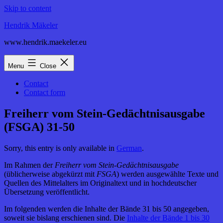
Skip to content
Hendrik Mäkeler
www.hendrik.maekeler.eu
Menu
Close
Contact
Contact form
Freiherr vom Stein-Gedächtnisausgabe
(FSGA) 31-50
Sorry, this entry is only available in
German
.
Im Rahmen der
Freiherr vom Stein-Gedächtnisausgabe
(üblicherweise abgekürzt mit
FSGA
) werden ausgewählte Texte und
Quellen des Mittelalters im Originaltext und in hochdeutscher
Übersetzung veröffentlicht.
Im folgenden werden die Inhalte der Bände 31 bis 50 angegeben,
soweit sie bislang erschienen sind. Die
Inhalte der Bände 1 bis 30