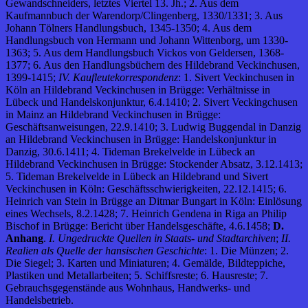
Gewandschneiders, letztes Viertel 13. Jh.; 2. Aus dem
Kaufmannbuch der Warendorp/Clingenberg, 1330/1331; 3. Aus
Johann Tölners Handlungsbuch, 1345-1350; 4. Aus dem
Handlungsbuch von Hermann und Johann Wittenborg, um 1330-
1363; 5. Aus dem Handlungsbuch Vickos von Geldersen, 1368-
1377; 6. Aus den Handlungsbüchern des Hildebrand Veckinchusen,
1399-1415;
IV. Kaufleutekorrespondenz
: 1. Sivert Veckinchusen in
Köln an Hildebrand Veckinchusen in Brügge: Verhältnisse in
Lübeck und Handelskonjunktur, 6.4.1410; 2. Sivert Veckingchusen
in Mainz an Hildebrand Veckinchusen in Brügge:
Geschäftsanweisungen, 22.9.1410; 3. Ludwig Buggendal in Danzig
an Hildebrand Veckinchusen in Brügge: Handelskonjunktur in
Danzig, 30.6.1411; 4. Tideman Brekelvelde in Lübeck an
Hildebrand Veckinchusen in Brügge: Stockender Absatz, 3.12.1413;
5. Tideman Brekelvelde in Lübeck an Hildebrand und Sivert
Veckinchusen in Köln: Geschäftsschwierigkeiten, 22.12.1415; 6.
Heinrich van Stein in Brügge an Ditmar Bungart in Köln: Einlösung
eines Wechsels, 8.2.1428; 7. Heinrich Gendena in Riga an Philip
Bischof in Brügge: Bericht über Handelsgeschäfte, 4.6.1458;
D.
Anhang
.
I. Ungedruckte Quellen in Staats- und Stadtarchiven
;
II.
Realien als Quelle der hansischen Geschichte
: 1. Die Münzen; 2.
Die Siegel; 3. Karten und Miniaturen; 4. Gemälde, Bildteppiche,
Plastiken und Metallarbeiten; 5. Schiffsreste; 6. Hausreste; 7.
Gebrauchsgegenstände aus Wohnhaus, Handwerks- und
Handelsbetrieb.