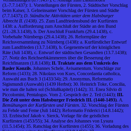
(3.-7.7.1437): 1. Vorstellungen der Fürsten, 2. Städtischer Vorschlag
beim Kaiser, 3. Gelneinsamer Vorschlag der Fürsten und Städte
(7.7.1437);
D. Ständische Aktivitäten unter dem Habsburger
Albrecht II. (1438)
. 25. Zum Landfriedensbund der Kurfürsten
1438: a. Aufforderung zum Anschluß der Städte an den Bund
(21.-28.3.1438), b. Der Anschluß Frankfurts (29.4.1438), c.
Vorbehalte Nürnbergs (29.4.1438); 26. Reforrnpläne der
Reichsversammlung zu Nürnberg (1438): a. Kurfürstlicher Entwurf
zum Landfrieden (13.7.1438), b. Gegenentwurf der königlichen
Räte (Juli 1438), c. Entwurf der städtischen Gesandten (13.7.1438);
27. Notiz des Reichserbkämmerers über die Besserung der
Reichfinanzen (1.8.1438);
II. Traktate aus dem Umkreis des
Basler Konzils
. Johannes Schele, Avisamentum. Vorschläge zur
Reform (1433); 28. Nikolaus von Kues, Concordantia catholica,
Auswahl aus Buch 3 (1433/34); 29. Anonymus, Reformatio
Sigismundi (Auswahl) (1439 Herbst); 30. Heinrich Toke, Concilia,
wie man die halten sol (Schlußkapitel) (1442); 31. Enea Silvio di
Piccolomini, Pentalogus. Vom 2. Gespräch der 2. Teil (1443);
III.
Die Zeit unter dem Habsburger Friedrich III. (1440-1493)
.
A.
Bemühungen der Kurfürsten und Fürsten
. 32. Vorschlag der Fürsten
zu Fehde und Feme (Juli 1442); Reformatio Friderici (14.8.1442);
33. Erzbischof Jakob v. Sierck, Vorlage für die geistlichen
Kurfürsten (1453/55); 34. Analyse des Johannes von Lysura
(11.5.1454); 35. Ratschlag der Kurfürsten (1455); 36. Vorladung des