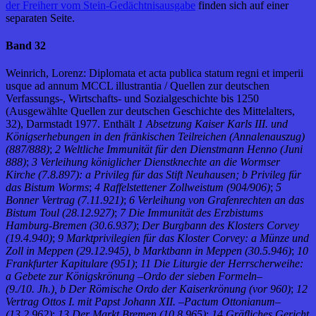
der Freiherr vom Stein-Gedächtnisausgabe
finden sich auf einer
separaten Seite.
Band 32
Weinrich, Lorenz: Diplomata et acta publica statum regni et imperii
usque ad annum MCCL illustrantia / Quellen zur deutschen
Verfassungs-, Wirtschafts- und Sozialgeschichte bis 1250
(Ausgewählte Quellen zur deutschen Geschichte des Mittelalters,
32), Darmstadt 1977. Enthält
1 Absetzung Kaiser Karls III. und
Königserhebungen in den fränkischen Teilreichen (Annalenauszug)
(887/888)
;
2 Weltliche Immunität für den Dienstmann Henno (Juni
888)
;
3 Verleihung königlicher Dienstknechte an die Wormser
Kirche (7.8.897): a Privileg für das Stift Neuhausen; b Privileg für
das Bistum Worms
;
4 Raffelstettener Zollweistum (904/906)
;
5
Bonner Vertrag (7.11.921)
;
6 Verleihung von Grafenrechten an das
Bistum Toul (28.12.927)
;
7 Die Immunität des Erzbistums
Hamburg-Bremen (30.6.937)
;
Der Burgbann des Klosters Corvey
(19.4.940)
;
9 Marktprivilegien für das Kloster Corvey: a Münze und
Zoll in Meppen (29.12.945), b Marktbann in Meppen (30.5.946)
;
10
Frankfurter Kapitulare (951)
;
11 Die Liturgie der Herrscherweihe:
a Gebete zur Königskrönung –Ordo der sieben Formeln–
(9./10. Jh.), b Der Römische Ordo der Kaiserkrönung (vor 960)
;
12
Vertrag Ottos I. mit Papst Johann XII. –Pactum Ottonianum–
(13.2.962)
;
13 Der Markt Bremen (10.8.965)
;
14 Gräfliches Gericht