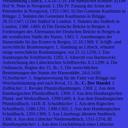
Versammlung Lübeck, 1.4.1471;
IV. Die hansischen Kontore
: a) Der
Hof St. Peter in Novgorod: 1. Die IV. Fassung der Schra des
Petershofes in Novgorod, 1355-1361; b) Der Gemeine Kaufmann in
Brügge: 2. Statuten des Gemeinen Kaufmanns in Brügge,
28.10.1347; c) Der Stalhof in London: 3. Statuten des Stalhofs in
London, 1388 -1460; d) Die Deutsche Brücke in Bergen: 4.
Forderungen des Ältermanns der Deutschen Brücke in Bergen an
die wendischen Städte der Hanse, 1365; 5. Anordnungen der
Hansestädte für das Kontor in Bergen, 21.10.1369;
V. Schiffs- und
seerechtliche Bestimmungen
: 1. Hamburg an Lübeck, erläutert
einige seerechtliche Bestimmungen, vor 21.12.1259; 2. Das
Hamburgische Schiffsrecht, 1292; 3. Albrecht von Bardowicks
Aufzeichnung des Lübeckischen Schiffsrechts, 8.3.1299; 4. Die
Ordinancie, Beginn des 15. Jh.; 5. Die seerechtlichen
Bestimmungen des Statuts der Hansestädte, 24.6.1418;
VI.Seebücher
: 1. Segelanweisung für die Fahrt von Brügge zur
Weichselmündung und nach Reval, 15. Jh.;
C. Der Handel
.
I.
Zollbücher
: 1. Revaler Pfundzollquittungen, 1369; 2. Aus dem
Hamburgischen Pfundzollbuch, 1369; 3. Aus dem Hamburgischen
Pfund- und Werkzollbuch, 1399/1400; 4. Aus dem Hamburgischen
Pfundzollbuch, 1418;
II. Schuldbücher
: 1. Aus dem Rigischen
Schuldbuch, 1288-1291, 1300-1302; 2. Aus dem Hamburgischen
Schuldbuch, 1293-1309; 3. Aus Lüneburgs ältestem Stadtbuch,
1300; 4. Aus dem Lübecker Niederstadtbuch, 1311-1374;
III.
Handlungsbücher
: 1. Aus dem Geschäftsbuch eines Lübecker