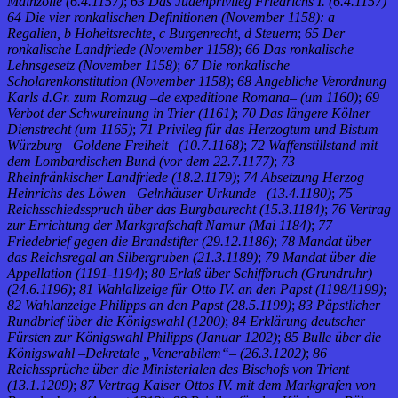
Mainzölle (6.4.1157)
;
63 Das Judenprivileg Friedrichs I. (6.4.1157)
64 Die vier ronkalischen Definitionen (November 1158): a
Regalien, b Hoheitsrechte, c Burgenrecht, d Steuern
;
65 Der
ronkalische Landfriede (November 1158)
;
66 Das ronkalische
Lehnsgesetz (November 1158)
;
67 Die ronkalische
Scholarenkonstitution (November 1158)
;
68 Angebliche Verordnung
Karls d.Gr. zum Romzug –de expeditione Romana– (um 1160)
;
69
Verbot der Schwureinung in Trier (1161)
;
70 Das längere Kölner
Dienstrecht (um 1165)
;
71 Privileg für das Herzogtum und Bistum
Würzburg –Goldene Freiheit– (10.7.1168)
;
72 Waffenstillstand mit
dem Lombardischen Bund (vor dem 22.7.1177)
;
73
Rheinfränkischer Landfriede (18.2.1179)
;
74 Absetzung Herzog
Heinrichs des Löwen –Gelnhäuser Urkunde– (13.4.1180)
;
75
Reichsschiedsspruch über das Burgbaurecht (15.3.1184)
;
76 Vertrag
zur Errichtung der Markgrafschaft Namur (Mai 1184)
;
77
Friedebrief gegen die Brandstifter (29.12.1186)
;
78 Mandat über
das Reichsregal an Silbergruben (21.3.1189)
;
79 Mandat über die
Appellation (1191-1194)
;
80 Erlaß über Schiffbruch (Grundruhr)
(24.6.1196)
;
81 Wahlallzeige für Otto IV. an den Papst (1198/1199)
;
82 Wahlanzeige Philipps an den Papst (28.5.1199)
;
83 Päpstlicher
Rundbrief über die Königswahl (1200)
;
84 Erklärung deutscher
Fürsten zur Königswahl Philipps (Januar 1202)
;
85 Bulle über die
Königswahl –Dekretale „Venerabilem“– (26.3.1202)
;
86
Reichssprüche über die Ministerialen des Bischofs von Trient
(13.1.1209)
;
87 Vertrag Kaiser Ottos IV. mit dem Markgrafen von