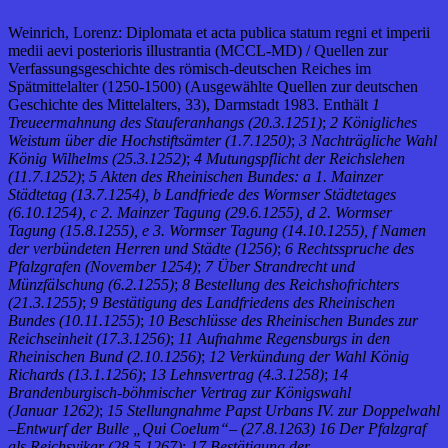
Weinrich, Lorenz: Diplomata et acta publica statum regni et imperii
medii aevi posterioris illustrantia (MCCL-MD) / Quellen zur
Verfassungsgeschichte des römisch-deutschen Reiches im
Spätmittelalter (1250-1500) (Ausgewählte Quellen zur deutschen
Geschichte des Mittelalters, 33), Darmstadt 1983. Enthält
1
Treueermahnung des Stauferanhangs (20.3.1251)
;
2 Königliches
Weistum über die Hochstiftsämter (1.7.1250)
;
3 Nachträgliche Wahl
König Wilhelms (25.3.1252)
;
4 Mutungspflicht der Reichslehen
(11.7.1252)
;
5 Akten des Rheinischen Bundes: a 1. Mainzer
Städtetag (13.7.1254), b Landfriede des Wormser Städtetages
(6.10.1254), c 2. Mainzer Tagung (29.6.1255), d 2. Wormser
Tagung (15.8.1255), e 3. Wormser Tagung (14.10.1255), f Namen
der verbündeten Herren und Städte (1256)
;
6 Rechtsspruche des
Pfalzgrafen (November 1254)
;
7 Über Strandrecht und
Münzfälschung (6.2.1255)
;
8 Bestellung des Reichshofrichters
(21.3.1255)
;
9 Bestätigung des Landfriedens des Rheinischen
Bundes (10.11.1255)
;
10 Beschlüsse des Rheinischen Bundes zur
Reichseinheit (17.3.1256)
;
11 Aufnahme Regensburgs in den
Rheinischen Bund (2.10.1256)
;
12 Verkündung der Wahl König
Richards (13.1.1256)
;
13 Lehnsvertrag (4.3.1258)
;
14
Brandenburgisch-böhmischer Vertrag zur Königswahl
(Januar 1262)
;
15 Stellungnahme Papst Urbans IV. zur Doppelwahl
–Entwurf der Bulle „Qui Coelum“– (27.8.1263)
16 Der Pfalzgraf
als Reichsvikar (28.5.1267)
;
17 Bestätigung der