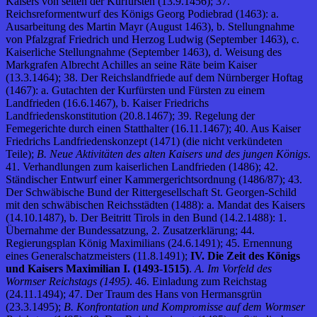
Kaisers von seiten der Kurfürsten (13.9.1456); 37.
Reichsreformentwurf des Königs Georg Podiebrad (1463): a.
Ausarbeitung des Martin Mayr (August 1463), b. Stellungnahme
von Pfalzgraf Friedrich und Herzog Ludwig (September 1463), c.
Kaiserliche Stellungnahme (September 1463), d. Weisung des
Markgrafen Albrecht Achilles an seine Räte beim Kaiser
(13.3.1464); 38. Der Reichslandfriede auf dem Nürnberger Hoftag
(1467): a. Gutachten der Kurfürsten und Fürsten zu einem
Landfrieden (16.6.1467), b. Kaiser Friedrichs
Landfriedenskonstitution (20.8.1467); 39. Regelung der
Femegerichte durch einen Statthalter (16.11.1467); 40. Aus Kaiser
Friedrichs Landfriedenskonzept (1471) (die nicht verkündeten
Teile);
B. Neue Aktivitäten des alten Kaisers und des jungen Königs
.
41. Verhandlungen zum kaiserlichen Landfrieden (1486); 42.
Ständischer Entwurf einer Kammergerichtsordnung (1486/87); 43.
Der Schwäbische Bund der Rittergesellschaft St. Georgen-Schild
mit den schwäbischen Reichsstädten (1488): a. Mandat des Kaisers
(14.10.1487), b. Der Beitritt Tirols in den Bund (14.2.1488): 1.
Übernahme der Bundessatzung, 2. Zusatzerklärung; 44.
Regierungsplan König Maximilians (24.6.1491); 45. Ernennung
eines Generalschatzmeisters (11.8.1491);
IV. Die Zeit des Königs
und Kaisers Maximilian I. (1493-1515)
.
A. Im Vorfeld des
Wormser Reichstags (1495)
. 46. Einladung zum Reichstag
(24.11.1494); 47. Der Traum des Hans von Hermansgrün
(23.3.1495);
B. Konfrontation und Kompromisse auf dem Wormser