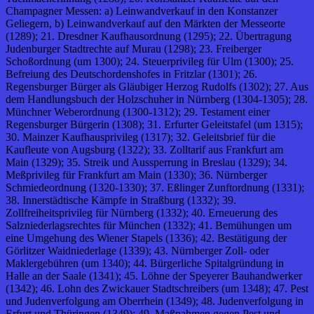
Champagner Messen: a) Leinwandverkauf in den Konstanzer
Geliegern, b) Leinwandverkauf auf den Märkten der Messeorte
(1289); 21. Dresdner Kaufhausordnung (1295); 22. Übertragung
Judenburger Stadtrechte auf Murau (1298); 23. Freiberger
Schoßordnung (um 1300); 24. Steuerprivileg für Ulm (1300); 25.
Befreiung des Deutschordenshofes in Fritzlar (1301); 26.
Regensburger Bürger als Gläubiger Herzog Rudolfs (1302); 27. Aus
dem Handlungsbuch der Holzschuher in Nürnberg (1304-1305); 28.
Münchner Weberordnung (1300-1312); 29. Testament einer
Regensburger Bürgerin (1308); 31. Erfurter Geleitstafel (um 1315);
30. Mainzer Kaufhausprivileg (1317); 32. Geleitsbrief für die
Kaufleute von Augsburg (1322); 33. Zolltarif aus Frankfurt am
Main (1329); 35. Streik und Aussperrung in Breslau (1329); 34.
Meßprivileg für Frankfurt am Main (1330); 36. Nürnberger
Schmiedeordnung (1320-1330); 37. Eßlinger Zunftordnung (1331);
38. Innerstädtische Kämpfe in Straßburg (1332); 39.
Zollfreiheitsprivileg für Nürnberg (1332); 40. Erneuerung des
Salzniederlagsrechtes für München (1332); 41. Bemühungen um
eine Umgehung des Wiener Stapels (1336); 42. Bestätigung der
Görlitzer Waidniederlage (1339); 43. Nürnberger Zoll- oder
Maklergebühren (um 1340); 44. Bürgerliche Spitalgründung in
Halle an der Saale (1341); 45. Löhne der Speyerer Bauhandwerker
(1342); 46. Lohn des Zwickauer Stadtschreibers (um 1348); 47. Pest
und Judenverfolgung am Oberrhein (1349); 48. Judenverfolgung in
Erfurt und Thüringen (1349); 49. Maßnahmen gegen Pest und