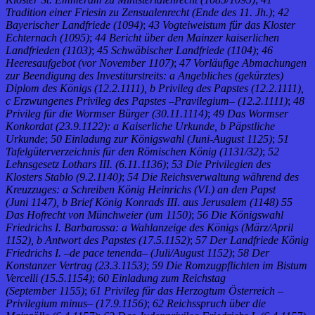
Tradition einer Friesin zu Zensualenrecht (Ende des 11. Jh.)
;
42
Bayerischer Landfriede (1094)
;
43 Vogteiweistum für das Kloster
Echternach (1095)
;
44 Bericht über den Mainzer kaiserlichen
Landfrieden (1103)
;
45 Schwäbischer Landfriede (1104)
;
46
Heeresaufgebot (vor November 1107)
;
47 Vorläufige Abmachungen
zur Beendigung des Investiturstreits: a Angebliches (gekürztes)
Diplom des Königs (12.2.1111), b Privileg des Papstes (12.2.1111),
c Erzwungenes Privileg des Papstes –Pravilegium– (12.2.1111)
;
48
Privileg für die Wormser Bürger (30.11.1114)
;
49 Das Wormser
Konkordat (23.9.1122): a Kaiserliche Urkunde, b Päpstliche
Urkunde
;
50 Einladung zur Königswahl (Juni-August 1125)
;
51
Tafelgüterverzeichnis für den Römischen König (1131/32)
;
52
Lehnsgesetz Lothars III. (6.11.1136)
;
53 Die Privilegien des
Klosters Stablo (9.2.1140)
;
54 Die Reichsverwaltung während des
Kreuzzuges: a Schreiben König Heinrichs (VI.) an den Papst
(Juni 1147), b Brief König Konrads III. aus Jerusalem (1148)
55
Das Hofrecht von Münchweier (um 1150)
;
56 Die Königswahl
Friedrichs I. Barbarossa: a Wahlanzeige des Königs (März/April
1152), b Antwort des Papstes (17.5.1152)
;
57 Der Landfriede König
Friedrichs I. –de pace tenenda– (Juli/August 1152)
;
58 Der
Konstanzer Vertrag (23.3.1153)
;
59 Die Romzugpflichten im Bistum
Vercelli (15.5.1154)
;
60 Einladung zum Reichstag
(September 1155)
;
61 Privileg für das Herzogtum Österreich –
Privilegium minus– (17.9.1156)
;
62 Reichsspruch über die