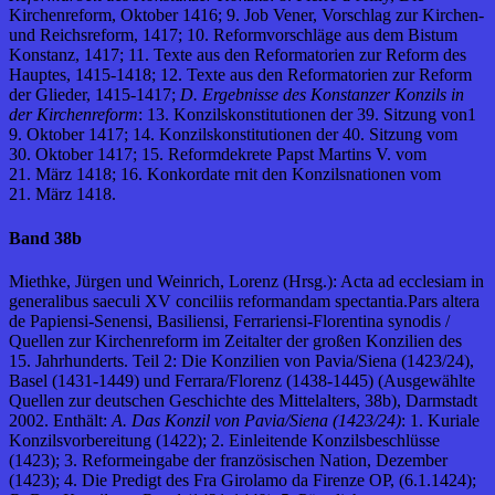
Kirchenreform, Oktober 1416; 9. Job Vener, Vorschlag zur Kirchen-
und Reichsreform, 1417; 10. Reformvorschläge aus dem Bistum
Konstanz, 1417; 11. Texte aus den Reformatorien zur Reform des
Hauptes, 1415-1418; 12. Texte aus den Reformatorien zur Reform
der Glieder, 1415-1417;
D. Ergebnisse des Konstanzer Konzils in
der Kirchenreform
: 13. Konzilskonstitutionen der 39. Sitzung von1
9. Oktober 1417; 14. Konzilskonstitutionen der 40. Sitzung vom
30. Oktober 1417; 15. Reformdekrete Papst Martins V. vom
21. März 1418; 16. Konkordate rnit den Konzilsnationen vom
21. März 1418.
Band 38b
Miethke, Jürgen und Weinrich, Lorenz (Hrsg.): Acta ad ecclesiam in
generalibus saeculi XV conciliis reformandam spectantia.Pars altera
de Papiensi-Senensi, Basiliensi, Ferrariensi-Florentina synodis /
Quellen zur Kirchenreform im Zeitalter der großen Konzilien des
15. Jahrhunderts. Teil 2: Die Konzilien von Pavia/Siena (1423/24),
Basel (1431-1449) und Ferrara/Florenz (1438-1445) (Ausgewählte
Quellen zur deutschen Geschichte des Mittelalters, 38b), Darmstadt
2002. Enthält:
A. Das Konzil von Pavia/Siena (1423/24)
: 1. Kuriale
Konzilsvorbereitung (1422); 2. Einleitende Konzilsbeschlüsse
(1423); 3. Reformeingabe der französischen Nation, Dezember
(1423); 4. Die Predigt des Fra Girolamo da Firenze OP, (6.1.1424);