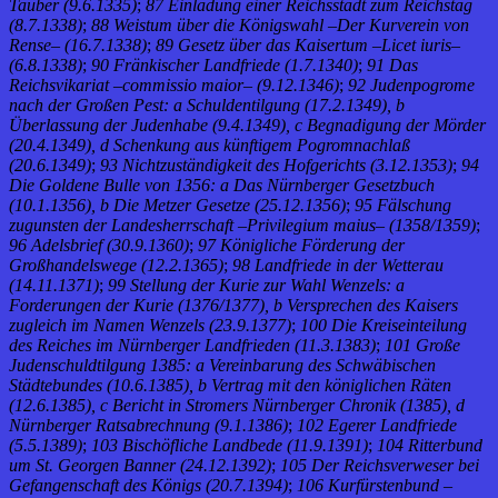
Tauber (9.6.1335)
;
87 Einladung einer Reichsstadt zum Reichstag
(8.7.1338)
;
88 Weistum über die Königswahl –Der Kurverein von
Rense– (16.7.1338)
;
89 Gesetz über das Kaisertum –Licet iuris–
(6.8.1338)
;
90 Fränkischer Landfriede (1.7.1340)
;
91 Das
Reichsvikariat –commissio maior– (9.12.1346)
;
92 Judenpogrome
nach der Großen Pest: a Schuldentilgung (17.2.1349), b
Überlassung der Judenhabe (9.4.1349), c Begnadigung der Mörder
(20.4.1349), d Schenkung aus künftigem Pogromnachlaß
(20.6.1349)
;
93 Nichtzuständigkeit des Hofgerichts (3.12.1353)
;
94
Die Goldene Bulle von 1356: a Das Nürnberger Gesetzbuch
(10.1.1356), b Die Metzer Gesetze (25.12.1356)
;
95 Fälschung
zugunsten der Landesherrschaft –Privilegium maius– (1358/1359)
;
96 Adelsbrief (30.9.1360)
;
97 Königliche Förderung der
Großhandelswege (12.2.1365)
;
98 Landfriede in der Wetterau
(14.11.1371)
;
99 Stellung der Kurie zur Wahl Wenzels: a
Forderungen der Kurie (1376/1377), b Versprechen des Kaisers
zugleich im Namen Wenzels (23.9.1377)
;
100 Die Kreiseinteilung
des Reiches im Nürnberger Landfrieden (11.3.1383)
;
101 Große
Judenschuldtilgung 1385: a Vereinbarung des Schwäbischen
Städtebundes (10.6.1385), b Vertrag mit den königlichen Räten
(12.6.1385), c Bericht in Stromers Nürnberger Chronik (1385), d
Nürnberger Ratsabrechnung (9.1.1386)
;
102 Egerer Landfriede
(5.5.1389)
;
103 Bischöfliche Landbede (11.9.1391)
;
104 Ritterbund
um St. Georgen Banner (24.12.1392)
;
105 Der Reichsverweser bei
Gefangenschaft des Königs (20.7.1394)
;
106 Kurfürstenbund –