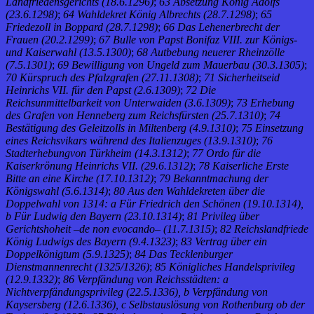
Landfriedensgerichts (18.6.1296)
;
63 Absetzung König Adolfs
(23.6.1298)
;
64 Wahldekret König Albrechts (28.7.1298)
;
65
Friedezoll in Boppard (28.7.1298)
;
66 Das Lehenerbrecht der
Frauen (20.2.1299)
;
67 Bulle von Papst Bonifaz VIII. zur Königs-
und Kaiserwahl (13.5.1300)
;
68 Autbebung neuerer Rheinzölle
(7.5.1301)
;
69 Bewilligung von Ungeld zum Mauerbau (30.3.1305)
;
70 Kürspruch des Pfalzgrafen (27.11.1308)
;
71 Sicherheitseid
Heinrichs VII. für den Papst (2.6.1309)
;
72 Die
Reichsunmittelbarkeit von Unterwaiden (3.6.1309)
;
73 Erhebung
des Grafen von Henneberg zum Reichsfürsten (25.7.1310)
;
74
Bestätigung des Geleitzolls in Miltenberg (4.9.1310)
;
75 Einsetzung
eines Reichsvikars während des Italienzuges (13.9.1310)
;
76
Stadterhebungvon Türkheim (14.3.1312)
;
77 Ordo für die
Kaiserkrönung Heinrichs VII. (29.6.1312)
;
78 Kaiserliche Erste
Bitte an eine Kirche (17.10.1312)
;
79 Bekanntmachung der
Königswahl (5.6.1314)
;
80 Aus den Wahldekreten über die
Doppelwahl von 1314: a Für Friedrich den Schönen (19.10.1314),
b Für Ludwig den Bayern (23.10.1314)
;
81 Privileg über
Gerichtshoheit –de non evocando– (11.7.1315)
;
82 Reichslandfriede
König Ludwigs des Bayern (9.4.1323)
;
83 Vertrag über ein
Doppelkönigtum (5.9.1325)
;
84 Das Tecklenburger
Dienstmannenrecht (1325/1326)
;
85 Königliches Handelsprivileg
(12.9.1332)
;
86 Verpfändung von Reichsstädten: a
Nichtverpfändungsprivileg (22.5.1336), b Verpfändung von
Kaysersberg (12.6.1336), c Selbstauslösung von Rothenburg ob der