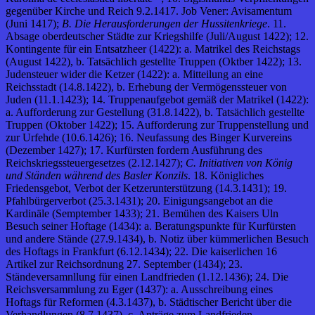
gegenüber Kirche und Reich 9.2.1417. Job Vener: Avisamentum
(Juni 1417);
B. Die Herausforderungen der Hussitenkriege
. 11.
Absage oberdeutscher Städte zur Kriegshilfe (Juli/August 1422); 12.
Kontingente für ein Entsatzheer (1422): a. Matrikel des Reichstags
(August 1422), b. Tatsächlich gestellte Truppen (Oktber 1422); 13.
Judensteuer wider die Ketzer (1422): a. Mitteilung an eine
Reichsstadt (14.8.1422), b. Erhebung der Vermögenssteuer von
Juden (11.1.1423); 14. Truppenaufgebot gemäß der Matrikel (1422):
a. Aufforderung zur Gestellung (31.8.1422), b. Tatsächlich gestellte
Truppen (Oktober 1422); 15. Aufforderung zur Truppenstellung und
zur Urfehde (10.6.1426); 16. Neufassung des Binger Kurvereins
(Dezember 1427); 17. Kurfürsten fordern Ausführung des
Reichskriegssteuergesetzes (2.12.1427);
C. Initiativen von König
und Ständen während des Basler Konzils
. 18. Königliches
Friedensgebot, Verbot der Ketzerunterstützung (14.3.1431); 19.
Pfahlbürgerverbot (25.3.1431); 20. Einigungsangebot an die
Kardinäle (Semptember 1433); 21. Bemühen des Kaisers Uln
Besuch seiner Hoftage (1434): a. Beratungspunkte für Kurfürsten
und andere Stände (27.9.1434), b. Notiz über kümmerlichen Besuch
des Hoftags in Frankfurt (6.12.1434); 22. Die kaiserlichen 16
Artikel zur Reichsordnung 27. September (1434); 23.
Ständeversamnllung für einen Landfrieden (1.12.1436); 24. Die
Reichsversammlung zu Eger (1437): a. Ausschreibung eines
Hoftags für Reformen (4.3.1437), b. Städtischer Bericht über die
Verhandlungen (8.7.1437), c. Anträge zum Landfrieden