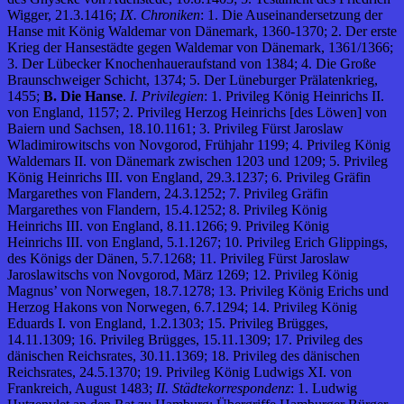
Wigger, 21.3.1416;
IX. Chroniken
: 1. Die Auseinandersetzung der
Hanse mit König Waldemar von Dänemark, 1360-1370; 2. Der erste
Krieg der Hansestädte gegen Waldemar von Dänemark, 1361/1366;
3. Der Lübecker Knochenhaueraufstand von 1384; 4. Die Große
Braunschweiger Schicht, 1374; 5. Der Lüneburger Prälatenkrieg,
1455;
B. Die Hanse
.
I. Privilegien
: 1. Privileg König Heinrichs II.
von England, 1157; 2. Privileg Herzog Heinrichs [des Löwen] von
Baiern und Sachsen, 18.10.1161; 3. Privileg Fürst Jaroslaw
Wladimirowitschs von Novgorod, Frühjahr 1199; 4. Privileg König
Waldemars II. von Dänemark zwischen 1203 und 1209; 5. Privileg
König Heinrichs III. von England, 29.3.1237; 6. Privileg Gräfin
Margarethes von Flandern, 24.3.1252; 7. Privileg Gräfin
Margarethes von Flandern, 15.4.1252; 8. Privileg König
Heinrichs III. von England, 8.11.1266; 9. Privileg König
Heinrichs III. von England, 5.1.1267; 10. Privileg Erich Glippings,
des Königs der Dänen, 5.7.1268; 11. Privileg Fürst Jaroslaw
Jaroslawitschs von Novgorod, März 1269; 12. Privileg König
Magnus’ von Norwegen, 18.7.1278; 13. Privileg König Erichs und
Herzog Hakons von Norwegen, 6.7.1294; 14. Privileg König
Eduards I. von England, 1.2.1303; 15. Privileg Brügges,
14.11.1309; 16. Privileg Brügges, 15.11.1309; 17. Privileg des
dänischen Reichsrates, 30.11.1369; 18. Privileg des dänischen
Reichsrates, 24.5.1370; 19. Privileg König Ludwigs XI. von
Frankreich, August 1483;
II. Städtekorrespondenz
: 1. Ludwig