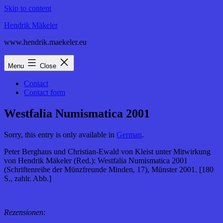
Skip to content
Hendrik Mäkeler
www.hendrik.maekeler.eu
Menu
Close
Contact
Contact form
Westfalia Numismatica 2001
Sorry, this entry is only available in
German
.
Peter Berghaus und Christian-Ewald von Kleist unter Mitwirkung
von Hendrik Mäkeler (Red.): Westfalia Numismatica 2001
(Schriftenreihe der Münzfreunde Minden, 17), Münster 2001. [180
S., zahlr. Abb.]
Rezensionen: