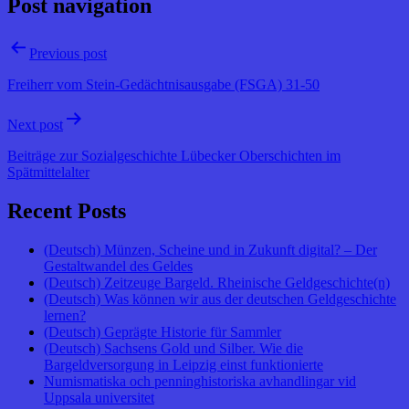
Post navigation
Previous post
Freiherr vom Stein-Gedächtnisausgabe (FSGA) 31-50
Next post
Beiträge zur Sozialgeschichte Lübecker Oberschichten im
Spätmittelalter
Recent Posts
(Deutsch) Münzen, Scheine und in Zukunft digital? – Der
Gestaltwandel des Geldes
(Deutsch) Zeitzeuge Bargeld. Rheinische Geldgeschichte(n)
(Deutsch) Was können wir aus der deutschen Geldgeschichte
lernen?
(Deutsch) Geprägte Historie für Sammler
(Deutsch) Sachsens Gold und Silber. Wie die
Bargeldversorgung in Leipzig einst funktionierte
Numismatiska och penninghistoriska avhandlingar vid
Uppsala universitet