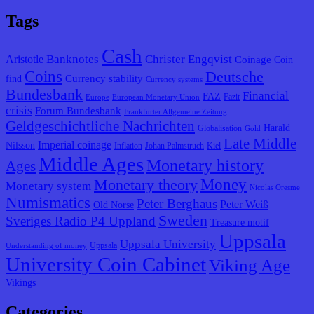
Tags
Cash
Banknotes
Christer Engqvist
Aristotle
Coinage
Coin
Coins
Deutsche
Currency stability
find
Currency systems
Bundesbank
Financial
FAZ
Fazit
Europe
European Monetary Union
crisis
Forum Bundesbank
Frankfurter Allgemeine Zeitung
Geldgeschichtliche Nachrichten
Harald
Globalisation
Gold
Late Middle
Imperial coinage
Nilsson
Inflation
Johan Palmstruch
Kiel
Middle Ages
Monetary history
Ages
Monetary theory
Money
Monetary system
Nicolas Oresme
Numismatics
Peter Berghaus
Peter Weiß
Old Norse
Sweden
Sveriges Radio P4 Uppland
Treasure motif
Uppsala
Uppsala University
Uppsala
Understanding of money
University Coin Cabinet
Viking Age
Vikings
Categories