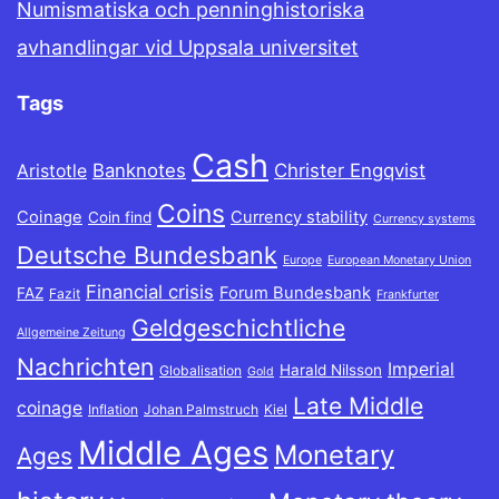
Numismatiska och penninghistoriska
avhandlingar vid Uppsala universitet
Tags
Cash
Banknotes
Christer Engqvist
Aristotle
Coins
Coinage
Currency stability
Coin find
Currency systems
Deutsche Bundesbank
Europe
European Monetary Union
Financial crisis
Forum Bundesbank
FAZ
Fazit
Frankfurter
Geldgeschichtliche
Allgemeine Zeitung
Nachrichten
Imperial
Harald Nilsson
Globalisation
Gold
Late Middle
coinage
Inflation
Johan Palmstruch
Kiel
Middle Ages
Monetary
Ages