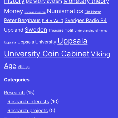
history
Monetary theory
Monetary system
Money
Numismatics
Old Norse
Nicolas Oresme
Peter Berghaus
Sveriges Radio P4
Peter Weiß
Sweden
Uppland
Treasure motif
Understanding of money
Uppsala
Uppsala University
Uppsala
University Coin Cabinet
Viking
Age
Vikings
Categories
Research
(15)
Research interests
(10)
Research projects
(5)