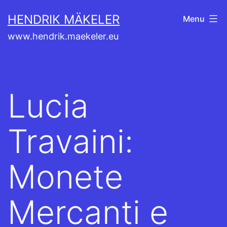
Skip
HENDRIK MÄKELER
Menu
to
www.hendrik.maekeler.eu
content
Lucia
Travaini:
Monete
Mercanti e