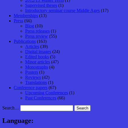
2012/13 Winter Term
(1)
Supervised theses
(1)
Introductory seminar course Middle Ages
(17)
Memberships
(13)
Press
(66)
Blog
(10)
Press releases
(1)
Press review
(55)
Publications
(163)
Articles
(39)
Digital images
(24)
Edited books
(5)
Minor articles
(47)
Monographs
(4)
Posters
(1)
Reviews
(42)
Translations
(1)
Conference papers
(67)
Upcoming Conferences
(1)
Past Conferences
(66)
Search…
Language: