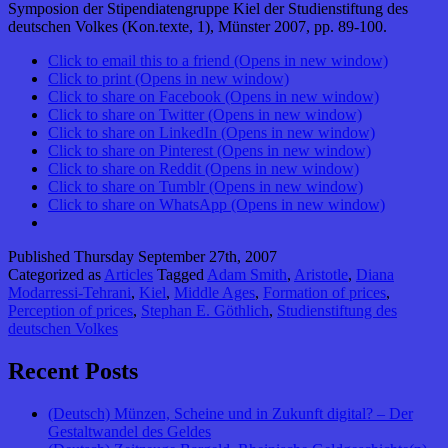
Symposion der Stipendiatengruppe Kiel der Studienstiftung des
deutschen Volkes (Kon.texte, 1), Münster 2007, pp. 89-100.
Click to email this to a friend (Opens in new window)
Click to print (Opens in new window)
Click to share on Facebook (Opens in new window)
Click to share on Twitter (Opens in new window)
Click to share on LinkedIn (Opens in new window)
Click to share on Pinterest (Opens in new window)
Click to share on Reddit (Opens in new window)
Click to share on Tumblr (Opens in new window)
Click to share on WhatsApp (Opens in new window)
Published
Thursday September 27th, 2007
Categorized as
Articles
Tagged
Adam Smith
,
Aristotle
,
Diana
Modarressi-Tehrani
,
Kiel
,
Middle Ages
,
Formation of prices
,
Perception of prices
,
Stephan E. Göthlich
,
Studienstiftung des
deutschen Volkes
Recent Posts
(Deutsch) Münzen, Scheine und in Zukunft digital? – Der
Gestaltwandel des Geldes