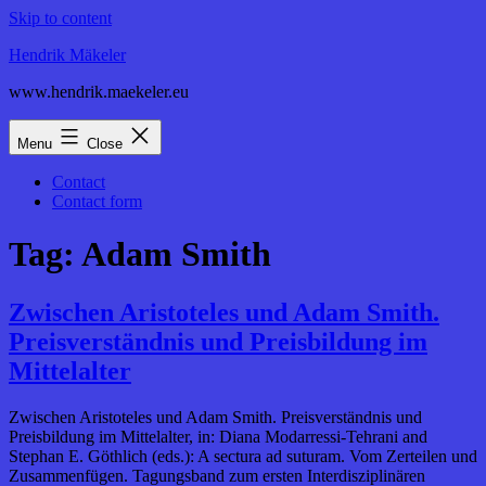
Skip to content
Hendrik Mäkeler
www.hendrik.maekeler.eu
Menu
Close
Contact
Contact form
Tag:
Adam Smith
Zwischen Aristoteles und Adam Smith.
Preisverständnis und Preisbildung im
Mittelalter
Zwischen Aristoteles und Adam Smith. Preisverständnis und
Preisbildung im Mittelalter, in: Diana Modarressi-Tehrani and
Stephan E. Göthlich (eds.): A sectura ad suturam. Vom Zerteilen und
Zusammenfügen. Tagungsband zum ersten Interdisziplinären