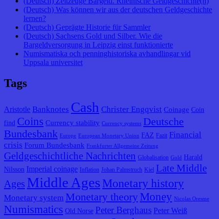
(Deutsch) Zeitzeuge Bargeld. Rheinische Geldgeschichte(n)
(Deutsch) Was können wir aus der deutschen Geldgeschichte
lernen?
(Deutsch) Geprägte Historie für Sammler
(Deutsch) Sachsens Gold und Silber. Wie die
Bargeldversorgung in Leipzig einst funktionierte
Numismatiska och penninghistoriska avhandlingar vid
Uppsala universitet
Tags
Cash
Banknotes
Christer Engqvist
Aristotle
Coinage
Coin
Coins
Deutsche
Currency stability
find
Currency systems
Bundesbank
Financial
FAZ
Fazit
Europe
European Monetary Union
crisis
Forum Bundesbank
Frankfurter Allgemeine Zeitung
Geldgeschichtliche Nachrichten
Harald
Globalisation
Gold
Late Middle
Imperial coinage
Nilsson
Inflation
Johan Palmstruch
Kiel
Middle Ages
Monetary history
Ages
Monetary theory
Money
Monetary system
Nicolas Oresme
Numismatics
Peter Berghaus
Peter Weiß
Old Norse