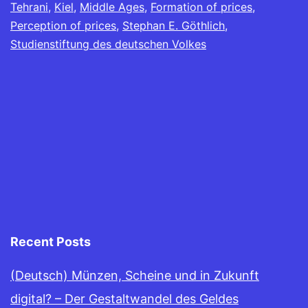
Tehrani
,
Kiel
,
Middle Ages
,
Formation of prices
,
Perception of prices
,
Stephan E. Göthlich
,
Studienstiftung des deutschen Volkes
Recent Posts
(Deutsch) Münzen, Scheine und in Zukunft
digital? – Der Gestaltwandel des Geldes