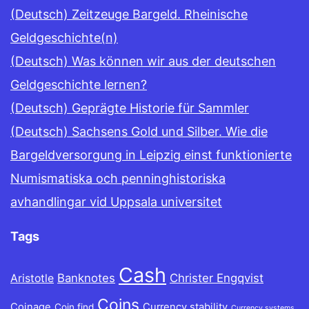
(Deutsch) Zeitzeuge Bargeld. Rheinische
Geldgeschichte(n)
(Deutsch) Was können wir aus der deutschen
Geldgeschichte lernen?
(Deutsch) Geprägte Historie für Sammler
(Deutsch) Sachsens Gold und Silber. Wie die
Bargeldversorgung in Leipzig einst funktionierte
Numismatiska och penninghistoriska
avhandlingar vid Uppsala universitet
Tags
Cash
Banknotes
Christer Engqvist
Aristotle
Coins
Coinage
Currency stability
Coin find
Currency systems