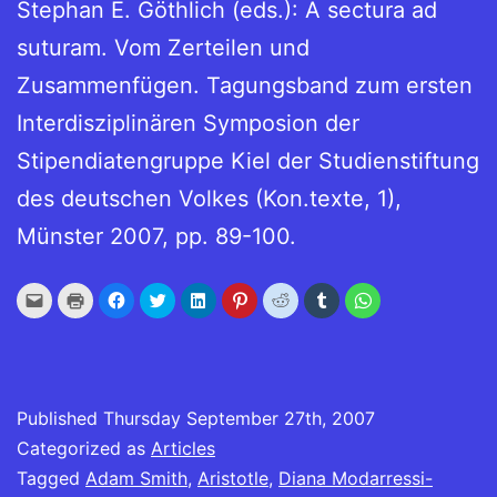
Stephan E. Göthlich (eds.): A sectura ad
suturam. Vom Zerteilen und
Zusammenfügen. Tagungsband zum ersten
Interdisziplinären Symposion der
Stipendiatengruppe Kiel der Studienstiftung
des deutschen Volkes (Kon.texte, 1),
Münster 2007, pp. 89-100.
Click
Click
Click
Click
Click
Click
Click
Click
Click
to
to
to
to
to
to
to
to
to
email
print
share
share
share
share
share
share
share
this
(Opens
on
on
on
on
on
on
on
to
in
Facebook
Twitter
LinkedIn
Pinterest
Reddit
Tumblr
WhatsApp
a
new
(Opens
(Opens
(Opens
(Opens
(Opens
(Opens
(Opens
friend
window)
in
in
in
in
in
in
in
(Opens
new
new
new
new
new
new
new
in
window)
window)
window)
window)
window)
window)
window)
Published
new
Thursday September 27th, 2007
window)
Categorized as
Articles
Tagged
Adam Smith
,
Aristotle
,
Diana Modarressi-