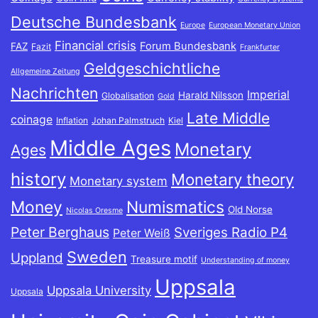
Deutsche Bundesbank
Europe
European Monetary Union
Financial crisis
Forum Bundesbank
FAZ
Fazit
Frankfurter
Geldgeschichtliche
Allgemeine Zeitung
Nachrichten
Imperial
Harald Nilsson
Globalisation
Gold
Late Middle
coinage
Inflation
Johan Palmstruch
Kiel
Middle Ages
Monetary
Ages
history
Monetary theory
Monetary system
Money
Numismatics
Old Norse
Nicolas Oresme
Peter Berghaus
Sveriges Radio P4
Peter Weiß
Sweden
Uppland
Treasure motif
Understanding of money
Uppsala
Uppsala University
Uppsala