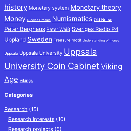
history
Monetary theory
Monetary system
Money
Numismatics
Old Norse
Nicolas Oresme
Peter Berghaus
Sveriges Radio P4
Peter Weiß
Sweden
Uppland
Treasure motif
Understanding of money
Uppsala
Uppsala University
Uppsala
University Coin Cabinet
Viking
Age
Vikings
Categories
Research
(15)
Research interests
(10)
Research projects
(5)