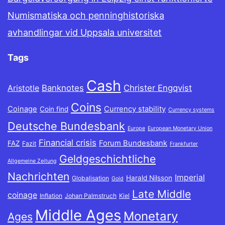
Numismatiska och penninghistoriska
avhandlingar vid Uppsala universitet
Tags
Cash
Banknotes
Christer Engqvist
Aristotle
Coins
Coinage
Currency stability
Coin find
Currency systems
Deutsche Bundesbank
Europe
European Monetary Union
Financial crisis
Forum Bundesbank
FAZ
Fazit
Frankfurter
Geldgeschichtliche
Allgemeine Zeitung
Nachrichten
Imperial
Harald Nilsson
Globalisation
Gold
Late Middle
coinage
Inflation
Johan Palmstruch
Kiel
Middle Ages
Monetary
Ages