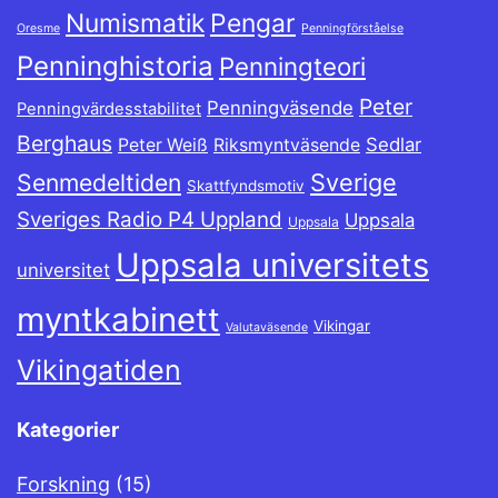
Numismatik
Pengar
Oresme
Penningförståelse
Penninghistoria
Penningteori
Peter
Penningväsende
Penningvärdesstabilitet
Berghaus
Sedlar
Peter Weiß
Riksmyntväsende
Sverige
Senmedeltiden
Skattfyndsmotiv
Sveriges Radio P4 Uppland
Uppsala
Uppsala
Uppsala universitets
universitet
myntkabinett
Vikingar
Valutaväsende
Vikingatiden
Kategorier
Forskning
(15)