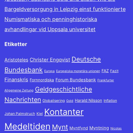
Bargeldversorgung in Leipzig einst funktionierte
Numismatiska och penninghistoriska
avhandlingar vid Uppsala universitet
Etiketter
Deutsche
Christer Engqvist
Aristoteles
Bundesbank
FAZ
Fazit
Europa
Europeiska monetära unionen
Finanskris
Forum Bundesbank
Fornnordiska
Frankfurter
Geldgeschichtliche
Allgemeine Zeitung
Nachrichten
Harald Nilsson
Globalisering
Inflation
Gold
Kontanter
Johan Palmstruch
Kiel
Medeltiden
Mynt
Myntning
Myntfynd
Nicolas