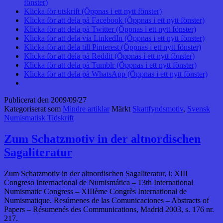
fönster)
Klicka för utskrift (Öppnas i ett nytt fönster)
Klicka för att dela på Facebook (Öppnas i ett nytt fönster)
Klicka för att dela på Twitter (Öppnas i ett nytt fönster)
Klicka för att dela via LinkedIn (Öppnas i ett nytt fönster)
Klicka för att dela till Pinterest (Öppnas i ett nytt fönster)
Klicka för att dela på Reddit (Öppnas i ett nytt fönster)
Klicka för att dela på Tumblr (Öppnas i ett nytt fönster)
Klicka för att dela på WhatsApp (Öppnas i ett nytt fönster)
Publicerat den
2009/09/27
Kategoriserat som
Mindre artiklar
Märkt
Skattfyndsmotiv
,
Svensk
Numismatisk Tidskrift
Zum Schatzmotiv in der altnordischen
Sagaliteratur
Zum Schatzmotiv in der altnordischen Sagaliteratur, i: XIII
Congreso Internacional de Numismática – 13th International
Numismatic Congress – XIIIème Congrès International de
Numismatique. Resúmenes de las Comunicaciones – Abstracts of
Papers – Résumenés des Communications, Madrid 2003, s. 176 nr.
217.