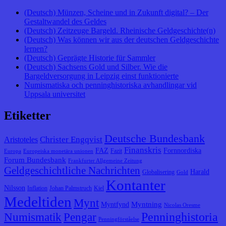
(Deutsch) Münzen, Scheine und in Zukunft digital? – Der
Gestaltwandel des Geldes
(Deutsch) Zeitzeuge Bargeld. Rheinische Geldgeschichte(n)
(Deutsch) Was können wir aus der deutschen Geldgeschichte
lernen?
(Deutsch) Geprägte Historie für Sammler
(Deutsch) Sachsens Gold und Silber. Wie die
Bargeldversorgung in Leipzig einst funktionierte
Numismatiska och penninghistoriska avhandlingar vid
Uppsala universitet
Etiketter
Deutsche Bundesbank
Christer Engqvist
Aristoteles
Finanskris
FAZ
Fornnordiska
Fazit
Europa
Europeiska monetära unionen
Forum Bundesbank
Frankfurter Allgemeine Zeitung
Geldgeschichtliche Nachrichten
Harald
Globalisering
Gold
Kontanter
Nilsson
Inflation
Johan Palmstruch
Kiel
Medeltiden
Mynt
Myntning
Myntfynd
Nicolas Oresme
Penninghistoria
Numismatik
Pengar
Penningförståelse