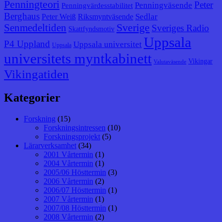
Penningteori
Peter
Penningväsende
Penningvärdesstabilitet
Berghaus
Sedlar
Peter Weiß
Riksmyntväsende
Senmedeltiden
Sverige
Sveriges Radio
Skattfyndsmotiv
Uppsala
P4 Uppland
Uppsala universitet
Uppsala
universitets myntkabinett
Vikingar
Valutaväsende
Vikingatiden
Kategorier
Forskning
(15)
Forskningsintressen
(10)
Forskningsprojekt
(5)
Lärarverksamhet
(34)
2001 Vårtermin
(1)
2004 Vårtermin
(1)
2005/06 Hösttermin
(3)
2006 Vårtermin
(2)
2006/07 Hösttermin
(1)
2007 Vårtermin
(1)
2007/08 Hösttermin
(1)
2008 Vårtermin
(2)