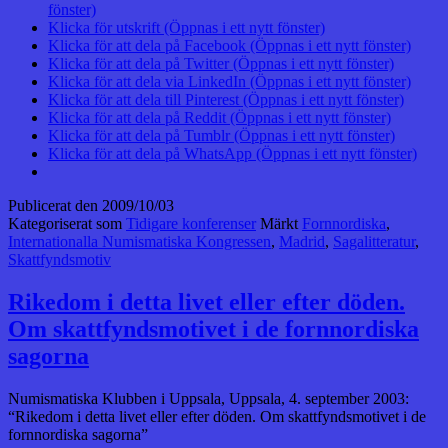
fönster)
Klicka för utskrift (Öppnas i ett nytt fönster)
Klicka för att dela på Facebook (Öppnas i ett nytt fönster)
Klicka för att dela på Twitter (Öppnas i ett nytt fönster)
Klicka för att dela via LinkedIn (Öppnas i ett nytt fönster)
Klicka för att dela till Pinterest (Öppnas i ett nytt fönster)
Klicka för att dela på Reddit (Öppnas i ett nytt fönster)
Klicka för att dela på Tumblr (Öppnas i ett nytt fönster)
Klicka för att dela på WhatsApp (Öppnas i ett nytt fönster)
Publicerat den
2009/10/03
Kategoriserat som
Tidigare konferenser
Märkt
Fornnordiska
,
Internationalla Numismatiska Kongressen
,
Madrid
,
Sagalitteratur
,
Skattfyndsmotiv
Rikedom i detta livet eller efter döden.
Om skattfyndsmotivet i de fornnordiska
sagorna
Numismatiska Klubben i Uppsala, Uppsala, 4. september 2003:
“Rikedom i detta livet eller efter döden. Om skattfyndsmotivet i de
fornnordiska sagorna”