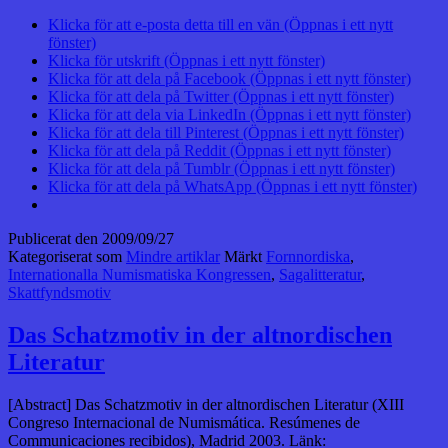
Klicka för att e-posta detta till en vän (Öppnas i ett nytt
fönster)
Klicka för utskrift (Öppnas i ett nytt fönster)
Klicka för att dela på Facebook (Öppnas i ett nytt fönster)
Klicka för att dela på Twitter (Öppnas i ett nytt fönster)
Klicka för att dela via LinkedIn (Öppnas i ett nytt fönster)
Klicka för att dela till Pinterest (Öppnas i ett nytt fönster)
Klicka för att dela på Reddit (Öppnas i ett nytt fönster)
Klicka för att dela på Tumblr (Öppnas i ett nytt fönster)
Klicka för att dela på WhatsApp (Öppnas i ett nytt fönster)
Publicerat den
2009/09/27
Kategoriserat som
Mindre artiklar
Märkt
Fornnordiska
,
Internationalla Numismatiska Kongressen
,
Sagalitteratur
,
Skattfyndsmotiv
Das Schatzmotiv in der altnordischen
Literatur
[Abstract] Das Schatzmotiv in der altnordischen Literatur (XIII
Congreso Internacional de Numismática. Resúmenes de
Communicaciones recibidos), Madrid 2003. Länk: