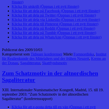
fönster)
Klicka för utskrift (Öppnas i ett nytt fönster)
Klicka för att dela på Facebook (Öppnas i ett nytt fönster)
Klicka för att dela på Twitter (Öppnas i ett nytt fönster)
Klicka för att dela via LinkedIn (Öppnas i ett nytt fönster)
Klicka för att dela till Pinterest (Öppnas i ett nytt fönster)
Klicka för att dela på Reddit (Öppnas i ett nytt fönster)
Klicka för att dela på Tumblr (Öppnas i ett nytt fönster)
Klicka för att dela på WhatsApp (Öppnas i ett nytt fönster)
Publicerat den
2009/10/03
Kategoriserat som
Tidigare konferenser
Märkt
Fornnordiska
,
Institut
für Realienkunde des Mittelalters und der frühen Neuzeit
,
Krems an
der Donau
,
Sagalitteratur
,
Skattfyndsmotiv
Zum Schatzmotiv in der altnordischen
Sagaliteratur
XIII. Internationaler Numismatischer Kongreß, Madrid, 15. till 19.
september 2003: “Zum Schatzmotiv in der altnordischen
Sagaliteratur” (konferensrapport)
Klicka för att e-posta detta till en vän (Öppnas i ett nytt