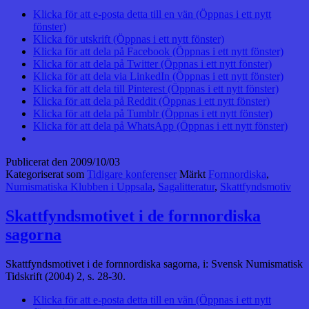
Klicka för att e-posta detta till en vän (Öppnas i ett nytt
fönster)
Klicka för utskrift (Öppnas i ett nytt fönster)
Klicka för att dela på Facebook (Öppnas i ett nytt fönster)
Klicka för att dela på Twitter (Öppnas i ett nytt fönster)
Klicka för att dela via LinkedIn (Öppnas i ett nytt fönster)
Klicka för att dela till Pinterest (Öppnas i ett nytt fönster)
Klicka för att dela på Reddit (Öppnas i ett nytt fönster)
Klicka för att dela på Tumblr (Öppnas i ett nytt fönster)
Klicka för att dela på WhatsApp (Öppnas i ett nytt fönster)
Publicerat den
2009/10/03
Kategoriserat som
Tidigare konferenser
Märkt
Fornnordiska
,
Numismatiska Klubben i Uppsala
,
Sagalitteratur
,
Skattfyndsmotiv
Skattfyndsmotivet i de fornnordiska
sagorna
Skattfyndsmotivet i de fornnordiska sagorna, i: Svensk Numismatisk
Tidskrift (2004) 2, s. 28-30.
Klicka för att e-posta detta till en vän (Öppnas i ett nytt