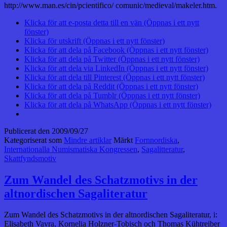
http://www.man.es/cin/pcientifico/ comunic/medieval/makeler.htm.
Klicka för att e-posta detta till en vän (Öppnas i ett nytt
fönster)
Klicka för utskrift (Öppnas i ett nytt fönster)
Klicka för att dela på Facebook (Öppnas i ett nytt fönster)
Klicka för att dela på Twitter (Öppnas i ett nytt fönster)
Klicka för att dela via LinkedIn (Öppnas i ett nytt fönster)
Klicka för att dela till Pinterest (Öppnas i ett nytt fönster)
Klicka för att dela på Reddit (Öppnas i ett nytt fönster)
Klicka för att dela på Tumblr (Öppnas i ett nytt fönster)
Klicka för att dela på WhatsApp (Öppnas i ett nytt fönster)
Publicerat den
2009/09/27
Kategoriserat som
Mindre artiklar
Märkt
Fornnordiska
,
Internationalla Numismatiska Kongressen
,
Sagalitteratur
,
Skattfyndsmotiv
Zum Wandel des Schatzmotivs in der
altnordischen Sagaliteratur
Zum Wandel des Schatzmotivs in der altnordischen Sagaliteratur, i:
Elisabeth Vavra, Kornelia Holzner-Tobisch och Thomas Kühtreiber