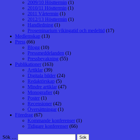
2009/10 Hösttermin
(1)
2010/11 Hösttermin
(1)
2011 Vårtermin
(1)
2012/13 Hösttermin
(1)
Handledning
(1)
Proseminarium vikingatid och medeltid
(17)
Medlemskap
(13)
Press
(66)
Blogg
(10)
Pressmeddelanden
(1)
Pressbevakning
(55)
Publikationer
(163)
Artiklar
(39)
Digitala bilder
(24)
Redaktörskap
(5)
Mindre artiklar
(47)
Monografier
(4)
Poster
(1)
Recensioner
(42)
Översättningar
(1)
Föredrag
(67)
Kommande konferenser
(1)
Tidigare konferenser
(66)
Sök …