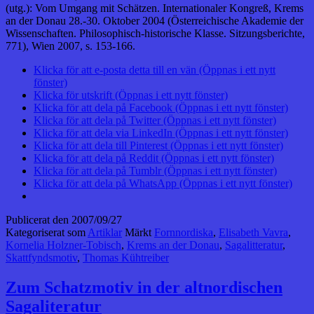
(utg.): Vom Umgang mit Schätzen. Internationaler Kongreß, Krems
an der Donau 28.-30. Oktober 2004 (Österreichische Akademie der
Wissenschaften. Philosophisch-historische Klasse. Sitzungsberichte,
771), Wien 2007, s. 153-166.
Klicka för att e-posta detta till en vän (Öppnas i ett nytt
fönster)
Klicka för utskrift (Öppnas i ett nytt fönster)
Klicka för att dela på Facebook (Öppnas i ett nytt fönster)
Klicka för att dela på Twitter (Öppnas i ett nytt fönster)
Klicka för att dela via LinkedIn (Öppnas i ett nytt fönster)
Klicka för att dela till Pinterest (Öppnas i ett nytt fönster)
Klicka för att dela på Reddit (Öppnas i ett nytt fönster)
Klicka för att dela på Tumblr (Öppnas i ett nytt fönster)
Klicka för att dela på WhatsApp (Öppnas i ett nytt fönster)
Publicerat den
2007/09/27
Kategoriserat som
Artiklar
Märkt
Fornnordiska
,
Elisabeth Vavra
,
Kornelia Holzner-Tobisch
,
Krems an der Donau
,
Sagalitteratur
,
Skattfyndsmotiv
,
Thomas Kühtreiber
Zum Schatzmotiv in der altnordischen
Sagaliteratur