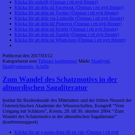
Klicka för utskrift (Öppnas i ett nytt fönster)
Klicka för att dela på Facebook (Öppnas i ett nytt fönster)
Klicka för att dela på Twitter (Öppnas i ett nytt fönster)
Klicka för att dela via LinkedIn (Öppnas i ett nytt fönster)
Klicka för att dela till Pinterest (Öppnas i ett nytt fönster)
Klicka för att dela på Reddit (Öppnas i ett nytt fönster)
Klicka för att dela på Tumblr (Öppnas i ett nytt fönster)
Klicka för att dela på WhatsApp (Öppnas i ett nytt fönster)
Publicerat den
2017/03/12
Kategoriserat som
Tidigare konferenser
Märkt
Skattfynd
,
Skattfyndsmotiv
,
Schiffe
Zum Wandel des Schatzmotivs in der
altnordischen Sagaliteratur
Institut für Realienkunde des Mittelalters und der frühen Neuzeit der
Österreichischen Akademie der Wissenschaften, Kongreß “Vom
Umgang mit Schätzen”, Krems, 28. till 30. oktober 2004: “Zum
Wandel des Schatzmotivs in der altnordischen Sagaliteratur”
(konferensrapport)
Klicka för att e-posta detta till en vän (Öppnas i ett nytt