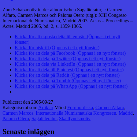
Zum Schatzmotiv in der altnordischen Sagaliteratur, i: Carmen
Alfaro, Carmen Marcos och Paloma Otero (utg.): XIII Congreso
Internacional de Numismática, Madrid 2003. Actas – Proceedings –
Actes, Madrid 2005, bd. 2, s. 1359-1365.
Klicka för att e-posta detta till en vän (Öppnas i ett nytt
fönster)
Klicka för utskrift (Öppnas i ett nytt fönster)
Klicka för att dela på Facebook (Öppnas i ett nytt fönster)
Klicka för att dela på Twitter (Öppnas i ett nytt fönster)
Klicka för att dela via LinkedIn (Öppnas i ett nytt fönster)
Klicka för att dela till Pinterest (Öppnas i ett nytt fönster)
Klicka för att dela på Reddit (Öppnas i ett nytt fönster)
Klicka för att dela på Tumblr (Öppnas i ett nytt fönster)
Klicka för att dela på WhatsApp (Öppnas i ett nytt fönster)
Publicerat den
2005/09/27
Kategoriserat som
Artiklar
Märkt
Fornnordiska
,
Carmen Alfaro
,
Carmen Marcos
,
Internationalla Numismatiska Kongressen
,
Madrid
,
Paloma Otero
,
Sagalitteratur
,
Skattfyndsmotiv
Senaste inläggen