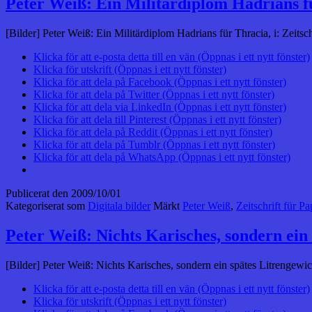
Peter Weiß: Ein Militärdiplom Hadrians f
[Bilder] Peter Weiß: Ein Militärdiplom Hadrians für Thracia, i: Zeits
Klicka för att e-posta detta till en vän (Öppnas i ett nytt fönster)
Klicka för utskrift (Öppnas i ett nytt fönster)
Klicka för att dela på Facebook (Öppnas i ett nytt fönster)
Klicka för att dela på Twitter (Öppnas i ett nytt fönster)
Klicka för att dela via LinkedIn (Öppnas i ett nytt fönster)
Klicka för att dela till Pinterest (Öppnas i ett nytt fönster)
Klicka för att dela på Reddit (Öppnas i ett nytt fönster)
Klicka för att dela på Tumblr (Öppnas i ett nytt fönster)
Klicka för att dela på WhatsApp (Öppnas i ett nytt fönster)
Publicerat den
2009/10/01
Kategoriserat som
Digitala bilder
Märkt
Peter Weiß
,
Zeitschrift für P
Peter Weiß: Nichts Karisches, sondern ein 
[Bilder] Peter Weiß: Nichts Karisches, sondern ein spätes Litrengewic
Klicka för att e-posta detta till en vän (Öppnas i ett nytt fönster)
Klicka för utskrift (Öppnas i ett nytt fönster)