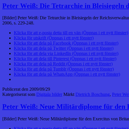
Peter Weiß: Die Tetrarchie in Bleisiegeln
[Bilder] Peter Weiß: Die Tetrarchie in Bleisiegeln der Reichsverwalt
2006, s. 229-248.
Klicka för att e-posta detta till en vän (Öppnas i ett nytt fönster)
Klicka för utskrift (Öppnas i ett nytt fönster)
Klicka för att dela på Facebook (Öppnas i ett nytt fönster)
Klicka för att dela på Twitter (Öppnas i ett nytt fönster)
Klicka för att dela via LinkedIn (Öppnas i ett nytt fönster)
Klicka för att dela till Pinterest (Öppnas i ett nytt fönster)
Klicka för att dela på Reddit (Öppnas i ett nytt fönster)
Klicka för att dela på Tumblr (Öppnas i ett nytt fönster)
Klicka för att dela på WhatsApp (Öppnas i ett nytt fönster)
Publicerat den
2009/09/29
Kategoriserat som
Digitala bilder
Märkt
Dietrich Boschung
,
Peter We
Peter Weiß: Neue Militärdiplome für den 
[Bilder] Peter Weiß: Neue Militärdiplome für den Exercitus von Britan
Klicka för att e-posta detta till en vän (Öppnas i ett nytt fönster)