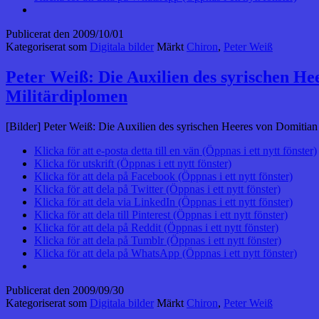
Publicerat den
2009/10/01
Kategoriserat som
Digitala bilder
Märkt
Chiron
,
Peter Weiß
Peter Weiß: Die Auxilien des syrischen He
Militärdiplomen
[Bilder] Peter Weiß: Die Auxilien des syrischen Heeres von Domitian
Klicka för att e-posta detta till en vän (Öppnas i ett nytt fönster)
Klicka för utskrift (Öppnas i ett nytt fönster)
Klicka för att dela på Facebook (Öppnas i ett nytt fönster)
Klicka för att dela på Twitter (Öppnas i ett nytt fönster)
Klicka för att dela via LinkedIn (Öppnas i ett nytt fönster)
Klicka för att dela till Pinterest (Öppnas i ett nytt fönster)
Klicka för att dela på Reddit (Öppnas i ett nytt fönster)
Klicka för att dela på Tumblr (Öppnas i ett nytt fönster)
Klicka för att dela på WhatsApp (Öppnas i ett nytt fönster)
Publicerat den
2009/09/30
Kategoriserat som
Digitala bilder
Märkt
Chiron
,
Peter Weiß