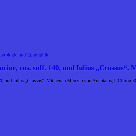
apyrologie und Epigraphik
raciae, cos. suff. 140, und Iulius „Crassus“
 140, und Iulius „Crassus“. Mit neuen Münzen von Anchialos, i: Chiron 3