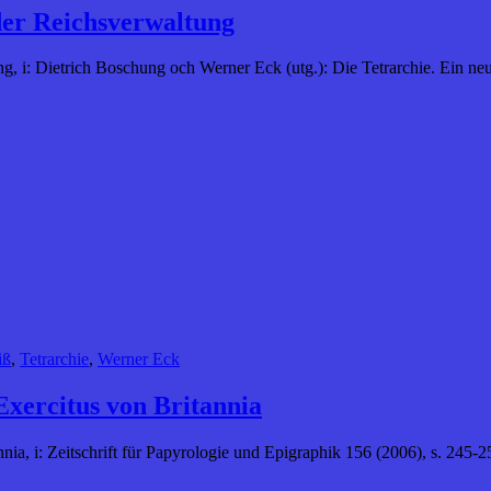
 der Reichsverwaltung
ung, i: Dietrich Boschung och Werner Eck (utg.): Die Tetrarchie. Ein 
iß
,
Tetrarchie
,
Werner Eck
Exercitus von Britannia
nia, i: Zeitschrift für Papyrologie und Epigraphik 156 (2006), s. 245-2