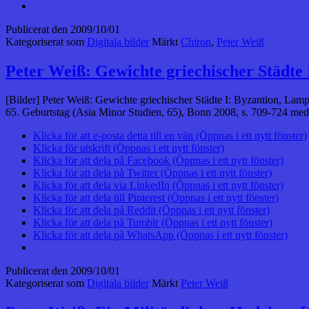
Publicerat den
2009/10/01
Kategoriserat som
Digitala bilder
Märkt
Chiron
,
Peter Weiß
Peter Weiß: Gewichte griechischer Städte 
[Bilder] Peter Weiß: Gewichte griechischer Städte I: Byzantion, Lamp
65. Geburtstag (Asia Minor Studien, 65), Bonn 2008, s. 709-724 med
Klicka för att e-posta detta till en vän (Öppnas i ett nytt fönster)
Klicka för utskrift (Öppnas i ett nytt fönster)
Klicka för att dela på Facebook (Öppnas i ett nytt fönster)
Klicka för att dela på Twitter (Öppnas i ett nytt fönster)
Klicka för att dela via LinkedIn (Öppnas i ett nytt fönster)
Klicka för att dela till Pinterest (Öppnas i ett nytt fönster)
Klicka för att dela på Reddit (Öppnas i ett nytt fönster)
Klicka för att dela på Tumblr (Öppnas i ett nytt fönster)
Klicka för att dela på WhatsApp (Öppnas i ett nytt fönster)
Publicerat den
2009/10/01
Kategoriserat som
Digitala bilder
Märkt
Peter Weiß