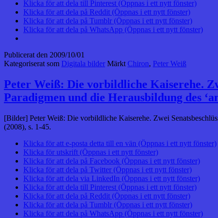
Klicka för att dela till Pinterest (Öppnas i ett nytt fönster)
Klicka för att dela på Reddit (Öppnas i ett nytt fönster)
Klicka för att dela på Tumblr (Öppnas i ett nytt fönster)
Klicka för att dela på WhatsApp (Öppnas i ett nytt fönster)
Publicerat den
2009/10/01
Kategoriserat som
Digitala bilder
Märkt
Chiron
,
Peter Weiß
Peter Weiß: Die vorbildliche Kaiserehe. Z
Paradigmen und die Herausbildung des ‘an
[Bilder] Peter Weiß: Die vorbildliche Kaiserehe. Zwei Senatsbeschlüs
(2008), s. 1-45.
Klicka för att e-posta detta till en vän (Öppnas i ett nytt fönster)
Klicka för utskrift (Öppnas i ett nytt fönster)
Klicka för att dela på Facebook (Öppnas i ett nytt fönster)
Klicka för att dela på Twitter (Öppnas i ett nytt fönster)
Klicka för att dela via LinkedIn (Öppnas i ett nytt fönster)
Klicka för att dela till Pinterest (Öppnas i ett nytt fönster)
Klicka för att dela på Reddit (Öppnas i ett nytt fönster)
Klicka för att dela på Tumblr (Öppnas i ett nytt fönster)
Klicka för att dela på WhatsApp (Öppnas i ett nytt fönster)