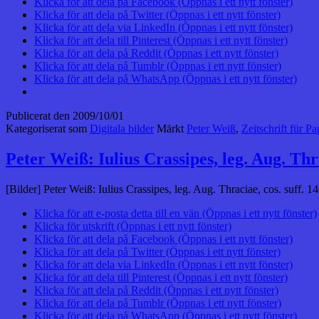
Klicka för att dela på Facebook (Öppnas i ett nytt fönster)
Klicka för att dela på Twitter (Öppnas i ett nytt fönster)
Klicka för att dela via LinkedIn (Öppnas i ett nytt fönster)
Klicka för att dela till Pinterest (Öppnas i ett nytt fönster)
Klicka för att dela på Reddit (Öppnas i ett nytt fönster)
Klicka för att dela på Tumblr (Öppnas i ett nytt fönster)
Klicka för att dela på WhatsApp (Öppnas i ett nytt fönster)
Publicerat den
2009/10/01
Kategoriserat som
Digitala bilder
Märkt
Peter Weiß
,
Zeitschrift für P
Peter Weiß: Iulius Crassipes, leg. Aug. Th
[Bilder] Peter Weiß: Iulius Crassipes, leg. Aug. Thraciae, cos. suff.
Klicka för att e-posta detta till en vän (Öppnas i ett nytt fönster)
Klicka för utskrift (Öppnas i ett nytt fönster)
Klicka för att dela på Facebook (Öppnas i ett nytt fönster)
Klicka för att dela på Twitter (Öppnas i ett nytt fönster)
Klicka för att dela via LinkedIn (Öppnas i ett nytt fönster)
Klicka för att dela till Pinterest (Öppnas i ett nytt fönster)
Klicka för att dela på Reddit (Öppnas i ett nytt fönster)
Klicka för att dela på Tumblr (Öppnas i ett nytt fönster)
Klicka för att dela på WhatsApp (Öppnas i ett nytt fönster)