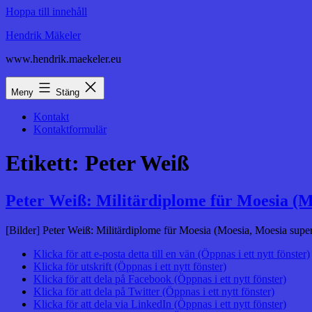
Hoppa till innehåll
Hendrik Mäkeler
www.hendrik.maekeler.eu
Meny
Stäng
Kontakt
Kontaktformulär
Etikett:
Peter Weiß
Peter Weiß: Militärdiplome für Moesia (Mo
[Bilder] Peter Weiß: Militärdiplome für Moesia (Moesia, Moesia superi
Klicka för att e-posta detta till en vän (Öppnas i ett nytt fönster)
Klicka för utskrift (Öppnas i ett nytt fönster)
Klicka för att dela på Facebook (Öppnas i ett nytt fönster)
Klicka för att dela på Twitter (Öppnas i ett nytt fönster)
Klicka för att dela via LinkedIn (Öppnas i ett nytt fönster)