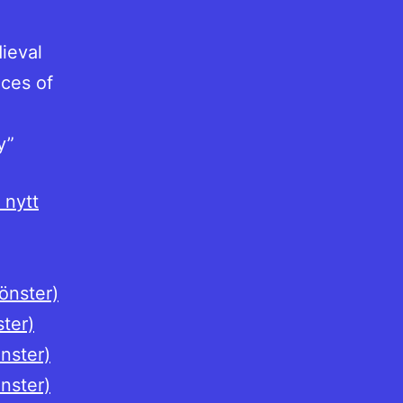
ieval
nces of
y”
 nytt
fönster)
ster)
önster)
önster)