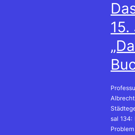
Das
15.
„Da
Buc
Professu
Albrecht
Städteges
sal 134:
Problem