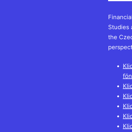
Financia
Studies 
the Czec
perspect
Kli
fön
Kli
Kli
Kli
Kli
Kli