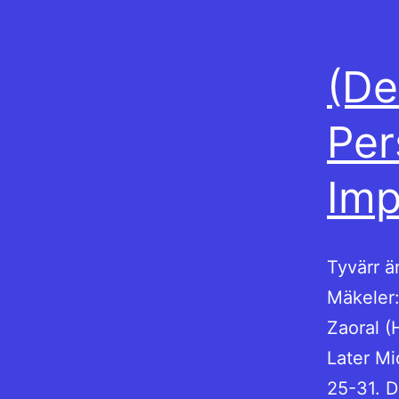
(De
Per
Imp
Tyvärr ä
Mäkeler:
Zaoral (
Later Mi
25-31. 