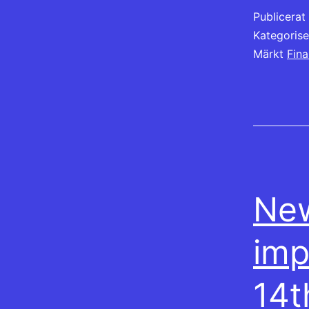
Publicera
Kategoris
Märkt
Fina
New
imp
14t