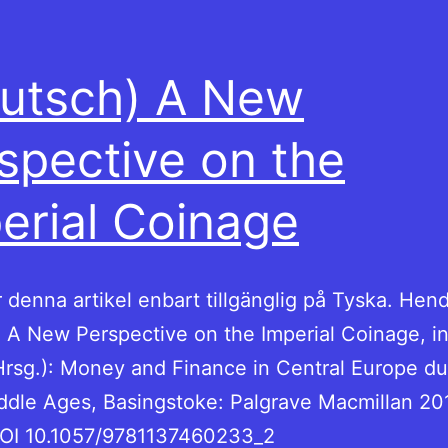
utsch) A New
spective on the
erial Coinage
r denna artikel enbart tillgänglig på Tyska. Hend
 A New Perspective on the Imperial Coinage, i
Hrsg.): Money and Finance in Central Europe du
ddle Ages, Basingstoke: Palgrave Macmillan 201
DOI 10.1057/9781137460233_2