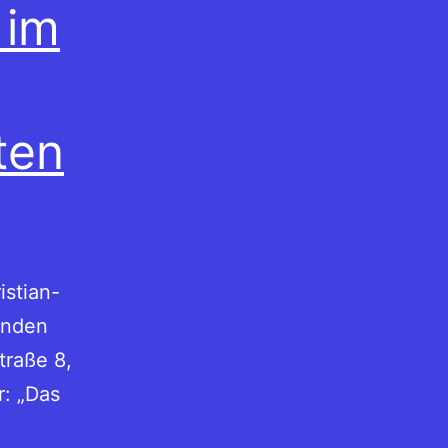
 im
ten
istian-
enden
straße 8,
r: „Das