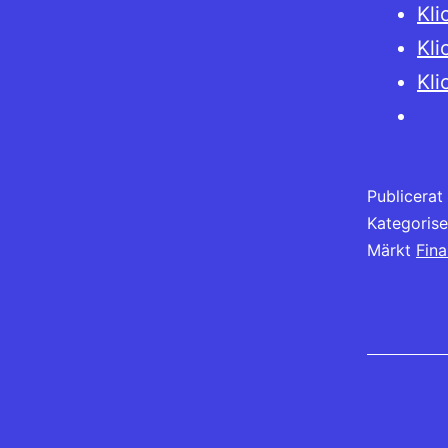
Kli
Kli
Kli
Publicera
Kategoris
Märkt
Fina