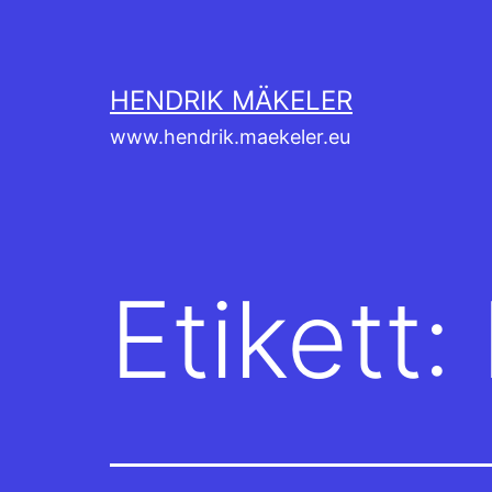
Hoppa
till
innehåll
HENDRIK MÄKELER
www.hendrik.maekeler.eu
Etikett: