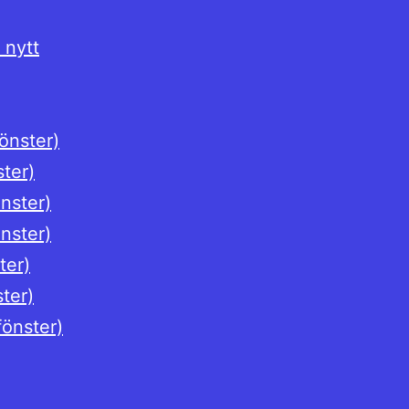
 nytt
fönster)
ster)
önster)
önster)
ter)
ster)
fönster)