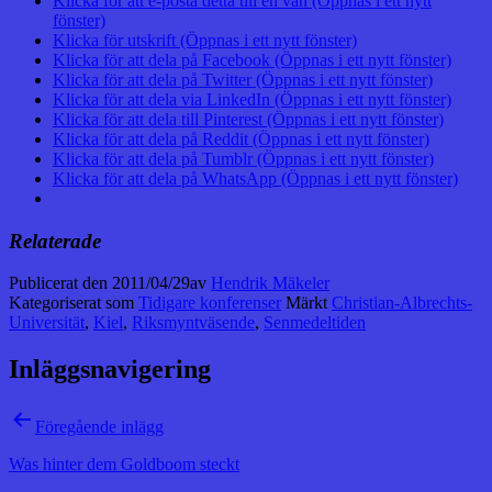
Klicka för att e-posta detta till en vän (Öppnas i ett nytt
fönster)
Klicka för utskrift (Öppnas i ett nytt fönster)
Klicka för att dela på Facebook (Öppnas i ett nytt fönster)
Klicka för att dela på Twitter (Öppnas i ett nytt fönster)
Klicka för att dela via LinkedIn (Öppnas i ett nytt fönster)
Klicka för att dela till Pinterest (Öppnas i ett nytt fönster)
Klicka för att dela på Reddit (Öppnas i ett nytt fönster)
Klicka för att dela på Tumblr (Öppnas i ett nytt fönster)
Klicka för att dela på WhatsApp (Öppnas i ett nytt fönster)
Relaterade
Publicerat den
2011/04/29
av
Hendrik Mäkeler
Kategoriserat som
Tidigare konferenser
Märkt
Christian-Albrechts-
Universität
,
Kiel
,
Riksmyntväsende
,
Senmedeltiden
Inläggsnavigering
Föregående inlägg
Was hinter dem Goldboom steckt