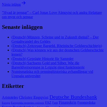
Nästa inlägg
”Hvad är pengar” – Carl Jonas Love Almqvist och andra författare
om mynt och pengar
Senaste inläggen
(Deutsch) Münzen, Scheine und in Zukunft digital? – Der
Gestaltwandel des Geldes
(Deutsch) Zeitzeuge Bargeld. Rheinische Geldgeschichte(n)
(Deutsch) Was können wir aus der deutschen Geldgeschichte
lernen?
(Deutsch) Geprägte Historie für Sammler
(Deutsch) Sachsens Gold und Silber. Wie die
Bargeldversorgung in Leipzig einst funktionierte
Numismatiska och penninghistoriska avhandlingar vid
Uppsala universitet
Etiketter
Deutsche Bundesbank
Christer Engqvist
Aristoteles
Finanskris
FAZ
Fornnordiska
Fazit
Europa
Europeiska monetära unionen
Forum Bundesbank