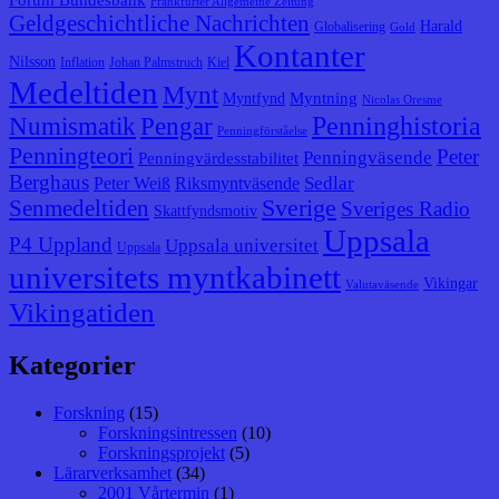
Frankfurter Allgemeine Zeitung
Geldgeschichtliche Nachrichten
Harald
Globalisering
Gold
Kontanter
Nilsson
Inflation
Johan Palmstruch
Kiel
Medeltiden
Mynt
Myntning
Myntfynd
Nicolas Oresme
Penninghistoria
Numismatik
Pengar
Penningförståelse
Penningteori
Peter
Penningväsende
Penningvärdesstabilitet
Berghaus
Sedlar
Peter Weiß
Riksmyntväsende
Senmedeltiden
Sverige
Sveriges Radio
Skattfyndsmotiv
Uppsala
P4 Uppland
Uppsala universitet
Uppsala
universitets myntkabinett
Vikingar
Valutaväsende
Vikingatiden
Kategorier
Forskning
(15)
Forskningsintressen
(10)
Forskningsprojekt
(5)
Lärarverksamhet
(34)
2001 Vårtermin
(1)