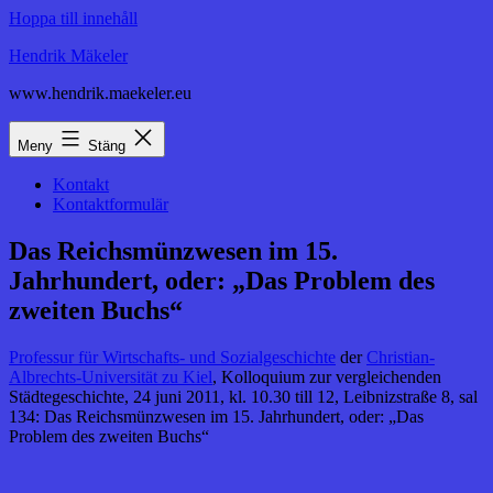
Hoppa till innehåll
Hendrik Mäkeler
www.hendrik.maekeler.eu
Meny
Stäng
Kontakt
Kontaktformulär
Das Reichsmünzwesen im 15.
Jahrhundert, oder: „Das Problem des
zweiten Buchs“
Professur für Wirtschafts- und Sozialgeschichte
der
Christian-
Albrechts-Universität zu Kiel
, Kolloquium zur vergleichenden
Städtegeschichte, 24 juni 2011, kl. 10.30 till 12, Leibnizstraße 8, sal
134: Das Reichsmünzwesen im 15. Jahrhundert, oder: „Das
Problem des zweiten Buchs“