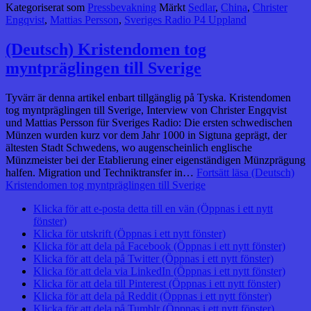
Kategoriserat som
Pressbevakning
Märkt
Sedlar
,
China
,
Christer
Engqvist
,
Mattias Persson
,
Sveriges Radio P4 Uppland
(Deutsch) Kristendomen tog
myntpräglingen till Sverige
Tyvärr är denna artikel enbart tillgänglig på Tyska. Kristendomen
tog myntpräglingen till Sverige, Interview von Christer Engqvist
und Mattias Persson für Sveriges Radio: Die ersten schwedischen
Münzen wurden kurz vor dem Jahr 1000 in Sigtuna geprägt, der
ältesten Stadt Schwedens, wo augenscheinlich englische
Münzmeister bei der Etablierung einer eigenständigen Münzprägung
halfen. Migration und Techniktransfer in…
Fortsätt läsa
(Deutsch)
Kristendomen tog myntpräglingen till Sverige
Klicka för att e-posta detta till en vän (Öppnas i ett nytt
fönster)
Klicka för utskrift (Öppnas i ett nytt fönster)
Klicka för att dela på Facebook (Öppnas i ett nytt fönster)
Klicka för att dela på Twitter (Öppnas i ett nytt fönster)
Klicka för att dela via LinkedIn (Öppnas i ett nytt fönster)
Klicka för att dela till Pinterest (Öppnas i ett nytt fönster)
Klicka för att dela på Reddit (Öppnas i ett nytt fönster)
Klicka för att dela på Tumblr (Öppnas i ett nytt fönster)