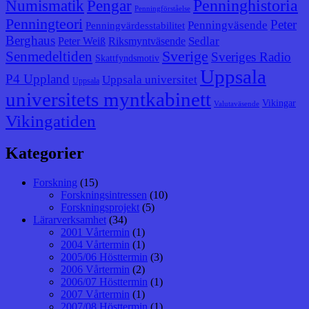
Penninghistoria
Numismatik
Pengar
Penningförståelse
Penningteori
Peter
Penningväsende
Penningvärdesstabilitet
Berghaus
Sedlar
Peter Weiß
Riksmyntväsende
Senmedeltiden
Sverige
Sveriges Radio
Skattfyndsmotiv
Uppsala
P4 Uppland
Uppsala universitet
Uppsala
universitets myntkabinett
Vikingar
Valutaväsende
Vikingatiden
Kategorier
Forskning
(15)
Forskningsintressen
(10)
Forskningsprojekt
(5)
Lärarverksamhet
(34)
2001 Vårtermin
(1)
2004 Vårtermin
(1)
2005/06 Hösttermin
(3)
2006 Vårtermin
(2)
2006/07 Hösttermin
(1)
2007 Vårtermin
(1)
2007/08 Hösttermin
(1)