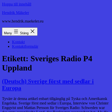
Hoppa till innehåll
Hendrik Mäkeler
www.hendrik.maekeler.eu
Meny
Stäng
Kontakt
Kontaktformulär
Etikett:
Sveriges Radio P4
Uppland
(Deutsch) Sverige först med sedlar i
Europa
Tyvärr är denna artikel enbart tillgänglig på Tyska och Amerikansk
Engelska. Sverige först med sedlar i Europa, Interview von Christer
Engqvist und Mattias Persson für Sveriges Radio: Schweden war