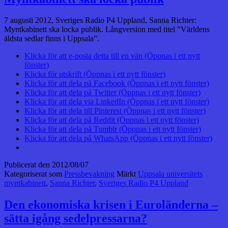
7 augusti 2012, Sveriges Radio P4 Uppland, Sanna Richter:
Myntkabinett ska locka publik. Långversion med titel ”Världens
äldsta sedlar finns i Uppsala”.
Klicka för att e-posta detta till en vän (Öppnas i ett nytt
fönster)
Klicka för utskrift (Öppnas i ett nytt fönster)
Klicka för att dela på Facebook (Öppnas i ett nytt fönster)
Klicka för att dela på Twitter (Öppnas i ett nytt fönster)
Klicka för att dela via LinkedIn (Öppnas i ett nytt fönster)
Klicka för att dela till Pinterest (Öppnas i ett nytt fönster)
Klicka för att dela på Reddit (Öppnas i ett nytt fönster)
Klicka för att dela på Tumblr (Öppnas i ett nytt fönster)
Klicka för att dela på WhatsApp (Öppnas i ett nytt fönster)
Publicerat den
2012/08/07
Kategoriserat som
Pressbevakning
Märkt
Uppsala universitets
myntkabinett
,
Sanna Richter
,
Sveriges Radio P4 Uppland
Den ekonomiska krisen i Euroländerna –
sätta igång sedelpressarna?