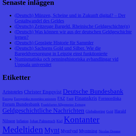
Senaste inläggen
(Deutsch) Münzen, Scheine und in Zukunft digital? – Der
Gestaltwandel des Geldes
(Deutsch) Zeitzeuge Bargeld. Rheinische Geldgeschichte(n)
(Deutsch) Was können wir aus der deutschen Geldgeschichte
lernen?
(Deutsch) Geprägte Historie für Sammler
(Deutsch) Sachsens Gold und Silber. Wie die
Bargeldversorgung in Leipzig einst funktionierte
Numismatiska och penninghistoriska avhandlingar vid
Uppsala universitet
Etiketter
Deutsche Bundesbank
Christer Engqvist
Aristoteles
Finanskris
FAZ
Fornnordiska
Fazit
Europa
Europeiska monetära unionen
Forum Bundesbank
Frankfurter Allgemeine Zeitung
Geldgeschichtliche Nachrichten
Harald
Globalisering
Gold
Kontanter
Nilsson
Inflation
Johan Palmstruch
Kiel
Medeltiden
Mynt
Myntning
Myntfynd
Nicolas Oresme