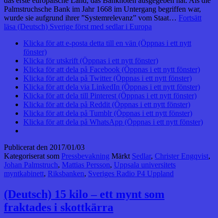
das erste europäische Land, das Banknoten ausgegeben hat. Als die
Palmstruchsche Bank im Jahr 1668 im Untergang begriffen war,
wurde sie aufgrund ihrer ”Systemrelevanz” vom Staat…
Fortsätt
läsa
(Deutsch) Sverige först med sedlar i Europa
Klicka för att e-posta detta till en vän (Öppnas i ett nytt
fönster)
Klicka för utskrift (Öppnas i ett nytt fönster)
Klicka för att dela på Facebook (Öppnas i ett nytt fönster)
Klicka för att dela på Twitter (Öppnas i ett nytt fönster)
Klicka för att dela via LinkedIn (Öppnas i ett nytt fönster)
Klicka för att dela till Pinterest (Öppnas i ett nytt fönster)
Klicka för att dela på Reddit (Öppnas i ett nytt fönster)
Klicka för att dela på Tumblr (Öppnas i ett nytt fönster)
Klicka för att dela på WhatsApp (Öppnas i ett nytt fönster)
Publicerat den
2017/01/03
Kategoriserat som
Pressbevakning
Märkt
Sedlar
,
Christer Engqvist
,
Johan Palmstruch
,
Mattias Persson
,
Uppsala universitets
myntkabinett
,
Riksbanken
,
Sveriges Radio P4 Uppland
(Deutsch) 15 kilo – ett mynt som
fraktades i skottkärra