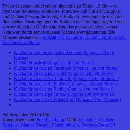
Tyvärr är denna artikel enbart tillgänglig på Tyska. 15 kilo – ett
mynt som fraktades i skottkärra, Interview von Christer Engqvist
und Mattias Persson für Sveriges Radio: Schweden hatte nach den
finanziellen Anstrengungen im Rahmen des Dreißigjährigen Kriegs
wortwörtlich kein Geld mehr, denn das musste seinerzeit seinen
Nennwert durch seinen eigenen Materialwert garantieren. Die
Münzen bestanden…
Fortsätt läsa
(Deutsch) 15 kilo – ett mynt som
fraktades i skottkärra
Klicka för att e-posta detta till en vän (Öppnas i ett nytt
fönster)
Klicka för utskrift (Öppnas i ett nytt fönster)
Klicka för att dela på Facebook (Öppnas i ett nytt fönster)
Klicka för att dela på Twitter (Öppnas i ett nytt fönster)
Klicka för att dela via LinkedIn (Öppnas i ett nytt fönster)
Klicka för att dela till Pinterest (Öppnas i ett nytt fönster)
Klicka för att dela på Reddit (Öppnas i ett nytt fönster)
Klicka för att dela på Tumblr (Öppnas i ett nytt fönster)
Klicka för att dela på WhatsApp (Öppnas i ett nytt fönster)
Publicerat den
2017/01/02
Kategoriserat som
Pressbevakning
Märkt
Kontanter
,
Christer
Engqvist
,
Mattias Persson
,
Plattenmünzen
,
Sveriges Radio P4