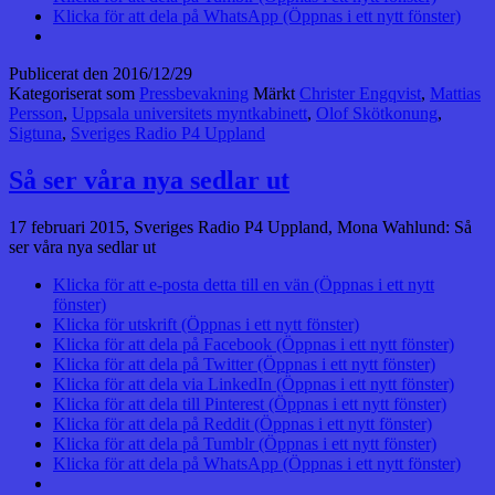
Klicka för att dela på WhatsApp (Öppnas i ett nytt fönster)
Publicerat den
2016/12/29
Kategoriserat som
Pressbevakning
Märkt
Christer Engqvist
,
Mattias
Persson
,
Uppsala universitets myntkabinett
,
Olof Skötkonung
,
Sigtuna
,
Sveriges Radio P4 Uppland
Så ser våra nya sedlar ut
17 februari 2015, Sveriges Radio P4 Uppland, Mona Wahlund: Så
ser våra nya sedlar ut
Klicka för att e-posta detta till en vän (Öppnas i ett nytt
fönster)
Klicka för utskrift (Öppnas i ett nytt fönster)
Klicka för att dela på Facebook (Öppnas i ett nytt fönster)
Klicka för att dela på Twitter (Öppnas i ett nytt fönster)
Klicka för att dela via LinkedIn (Öppnas i ett nytt fönster)
Klicka för att dela till Pinterest (Öppnas i ett nytt fönster)
Klicka för att dela på Reddit (Öppnas i ett nytt fönster)
Klicka för att dela på Tumblr (Öppnas i ett nytt fönster)
Klicka för att dela på WhatsApp (Öppnas i ett nytt fönster)