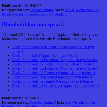
Publicerat den
2015/02/18
Kategoriserat som
Pressbevakning
Märkt
Sedlar
,
Mona Wahlund
,
Mynt
,
Sverige
,
Sveriges Radio P4 Uppland
Blombubblan som sprack
15 januari 2015, Sveriges Radio P4 Uppland, Christer Engqvist,
Mona Wahlund och Åsa Wistedt: Blombubblan som sprack
Klicka för att e-posta detta till en vän (Öppnas i ett nytt
fönster)
Klicka för utskrift (Öppnas i ett nytt fönster)
Klicka för att dela på Facebook (Öppnas i ett nytt fönster)
Klicka för att dela på Twitter (Öppnas i ett nytt fönster)
Klicka för att dela via LinkedIn (Öppnas i ett nytt fönster)
Klicka för att dela till Pinterest (Öppnas i ett nytt fönster)
Klicka för att dela på Reddit (Öppnas i ett nytt fönster)
Klicka för att dela på Tumblr (Öppnas i ett nytt fönster)
Klicka för att dela på WhatsApp (Öppnas i ett nytt fönster)
Publicerat den
2015/01/15
Kategoriserat som
Pressbevakning
Märkt
Åsa Wistedt
,
Christer
Engqvist
,
Mona Wahlund
,
Sveriges Radio P4 Uppland
,