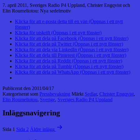
7. april 2011, Sveriges Radio P4 Uppland, Christer Engqvist och
Elin Roumeliotou: Nya sedelmotiv
Klicka för att e-posta detta till en vän (Öppnas i ett nytt
fönster)
Klicka för utskrift (Öppnas i ett nytt fönster)
Klicka för att dela på Facebook (Öppnas i ett nytt fönster)
Klicka för att dela på Twitter (Öppnas i ett nytt fönster)
Klicka för att dela via LinkedIn (Öppnas i ett nytt fönster)
Klicka för att dela till Pinterest (Öppnas i ett nytt fönster)
Klicka för att dela på Reddit (Öppnas i ett nytt fönster)
Klicka för att dela på Tumblr (Öppnas i ett nytt fönster)
Klicka för att dela på WhatsApp (Öppnas i ett nytt fönster)
Publicerat den
2011/04/17
Kategoriserat som
Pressbevakning
Märkt
Sedlar
,
Christer Engqvist
,
Elin Roumeliotou
,
Sverige
,
Sveriges Radio P4 Uppland
Inläggsnavigering
Sida 1
Sida 2
Äldre
inlägg