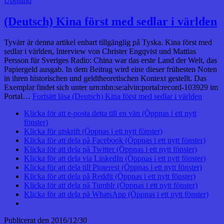
Uppland
(Deutsch) Kina först med sedlar i världen
Tyvärr är denna artikel enbart tillgänglig på Tyska. Kina först med
sedlar i världen, Interview von Christer Engqvist und Mattias
Persson für Sveriges Radio: China war das erste Land der Welt, das
Papiergeld ausgab. In dem Beitrag wird eine dieser frühesten Noten
in ihren historischen und geldtheoretischen Kontext gestellt. Das
Exemplar findet sich unter urn:nbn:se:alvin:portal:record-103929 im
Portal…
Fortsätt läsa
(Deutsch) Kina först med sedlar i världen
Klicka för att e-posta detta till en vän (Öppnas i ett nytt
fönster)
Klicka för utskrift (Öppnas i ett nytt fönster)
Klicka för att dela på Facebook (Öppnas i ett nytt fönster)
Klicka för att dela på Twitter (Öppnas i ett nytt fönster)
Klicka för att dela via LinkedIn (Öppnas i ett nytt fönster)
Klicka för att dela till Pinterest (Öppnas i ett nytt fönster)
Klicka för att dela på Reddit (Öppnas i ett nytt fönster)
Klicka för att dela på Tumblr (Öppnas i ett nytt fönster)
Klicka för att dela på WhatsApp (Öppnas i ett nytt fönster)
Publicerat den
2016/12/30