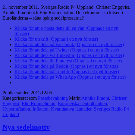
21 november 2011, Sveriges Radio P4 Uppland, Christer Engqvist,
Annika Ilmoni och Elin Roumeliotou: Den ekonomiska krisen i
Euroländerna – sätta igång sedelpressarna?
Klicka för att e-posta detta till en vän (Öppnas i ett nytt
fönster)
Klicka för utskrift (Öppnas i ett nytt fönster)
Klicka för att dela på Facebook (Öppnas i ett nytt fönster)
Klicka för att dela på Twitter (Öppnas i ett nytt fönster)
Klicka för att dela via LinkedIn (Öppnas i ett nytt fönster)
Klicka för att dela till Pinterest (Öppnas i ett nytt fönster)
Klicka för att dela på Reddit (Öppnas i ett nytt fönster)
Klicka för att dela på Tumblr (Öppnas i ett nytt fönster)
Klicka för att dela på WhatsApp (Öppnas i ett nytt fönster)
Publicerat den
2011/12/05
Kategoriserat som
Pressbevakning
Märkt
Annika Ilmoni
,
Christer
Engqvist
,
Elin Roumeliotou
,
Europeiska centralbanken
,
Hyperinflation
,
Inflation
,
Kvantitativa lättnader
,
Sveriges Radio P4
Uppland
Nya sedelmotiv