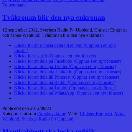
Tulpenmanie
Tvåkronan blir den nya enkronan
12 september 2012, Sveriges Radio P4 Uppland, Christer Engqvist
och Mona Wahlund: Tvåkronan blir den nya enkronan
Klicka för att e-posta detta till en vän (Öppnas i ett nytt
fönster)
Klicka för utskrift (Öppnas i ett nytt fönster)
Klicka för att dela på Facebook (Öppnas i ett nytt fönster)
Klicka för att dela på Twitter (Öppnas i ett nytt fönster)
Klicka för att dela via LinkedIn (Öppnas i ett nytt fönster)
Klicka för att dela till Pinterest (Öppnas i ett nytt fönster)
Klicka för att dela på Reddit (Öppnas i ett nytt fönster)
Klicka för att dela på Tumblr (Öppnas i ett nytt fönster)
Klicka för att dela på WhatsApp (Öppnas i ett nytt fönster)
Publicerat den
2012/09/23
Kategoriserat som
Pressbevakning
Märkt
Christer Engqvist
,
Mona
Wahlund
,
Sveriges Radio P4 Uppland
Myntkabinett ska locka publik