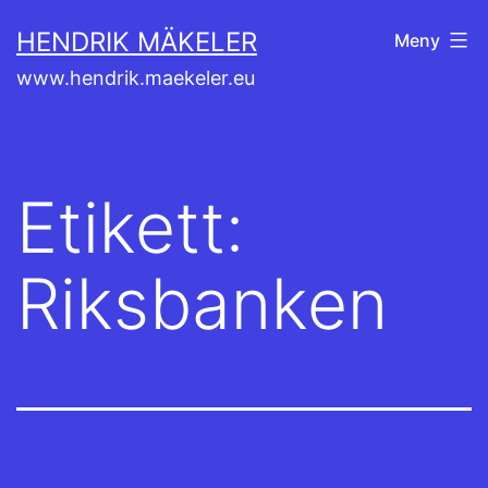
Hoppa
HENDRIK MÄKELER
Meny
till
www.hendrik.maekeler.eu
innehåll
Etikett:
Riksbanken