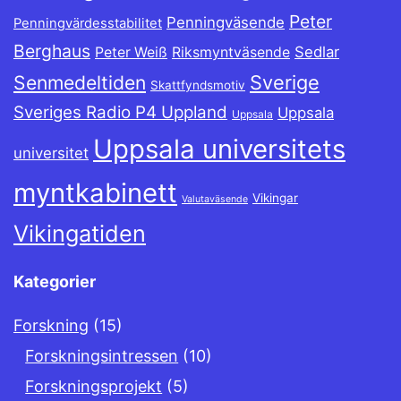
Peter
Penningväsende
Penningvärdesstabilitet
Berghaus
Sedlar
Peter Weiß
Riksmyntväsende
Sverige
Senmedeltiden
Skattfyndsmotiv
Sveriges Radio P4 Uppland
Uppsala
Uppsala
Uppsala universitets
universitet
myntkabinett
Vikingar
Valutaväsende
Vikingatiden
Kategorier
Forskning
(15)
Forskningsintressen
(10)
Forskningsprojekt
(5)