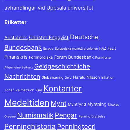
avhandlingar vid Uppsala universitet
Etiketter
Deutsche
Christer Engqvist
Aristoteles
Bundesbank
FAZ
Fazit
Europa
Europeiska monetära unionen
Finanskris
Forum Bundesbank
Fornnordiska
Frankfurter
Geldgeschichtliche
Allgemeine Zeitung
Nachrichten
Harald Nilsson
Globalisering
Inflation
Gold
Kontanter
Johan Palmstruch
Kiel
Medeltiden
Mynt
Myntning
Myntfynd
Nicolas
Numismatik
Pengar
Oresme
Penningförståelse
Penninghistoria
Penningteori