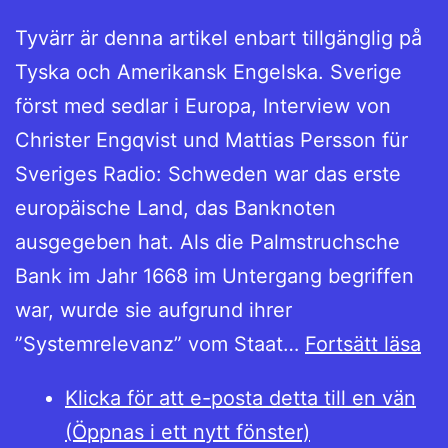
Tyvärr är denna artikel enbart tillgänglig på
Tyska och Amerikansk Engelska. Sverige
först med sedlar i Europa, Interview von
Christer Engqvist und Mattias Persson für
Sveriges Radio: Schweden war das erste
europäische Land, das Banknoten
ausgegeben hat. Als die Palmstruchsche
Bank im Jahr 1668 im Untergang begriffen
war, wurde sie aufgrund ihrer
(D
”Systemrelevanz” vom Staat…
Fortsätt läsa
Sv
Klicka för att e-posta detta till en vän
för
(Öppnas i ett nytt fönster)
me