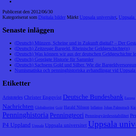
Publicerat den
2012/06/30
Kategoriserat som
Digitala bilder
Märkt
Uppsala universitet
,
Uppsala 
Senaste inläggen
(Deutsch) Münzen, Scheine und in Zukunft digital? – Der Gest
(Deutsch) Zeitzeuge Bargeld. Rheinische Geldgeschichte(n)
(Deutsch) Was können wir aus der deutschen Geldgeschichte l
(Deutsch) Geprägte Historie für Sammler
(Deutsch) Sachsens Gold und Silber. Wie die Bargeldversorgung
Numismatiska och penninghistoriska avhandlingar vid Uppsala 
Etiketter
Deutsche Bundesbank
Christer Engqvist
Aristoteles
Europa
Nachrichten
Harald Nilsson
Globalisering
Inflation
Johan Palmstruch
Kie
Gold
Penninghistoria
Penningteori
Pe
Penningvärdesstabilitet
Uppsala unive
P4 Uppland
Uppsala universitet
Uppsala