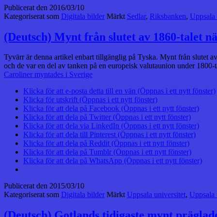
Publicerat den
2016/03/10
Kategoriserat som
Digitala bilder
Märkt
Sedlar
,
Riksbanken
,
Uppsala 
(Deutsch) Mynt från slutet av 1860-talet n
Tyvärr är denna artikel enbart tillgänglig på Tyska. Mynt från slutet 
och de var en del av tanken på en europeisk valutaunion under 1800-t
Caroliner myntades i Sverige
Klicka för att e-posta detta till en vän (Öppnas i ett nytt fönster)
Klicka för utskrift (Öppnas i ett nytt fönster)
Klicka för att dela på Facebook (Öppnas i ett nytt fönster)
Klicka för att dela på Twitter (Öppnas i ett nytt fönster)
Klicka för att dela via LinkedIn (Öppnas i ett nytt fönster)
Klicka för att dela till Pinterest (Öppnas i ett nytt fönster)
Klicka för att dela på Reddit (Öppnas i ett nytt fönster)
Klicka för att dela på Tumblr (Öppnas i ett nytt fönster)
Klicka för att dela på WhatsApp (Öppnas i ett nytt fönster)
Publicerat den
2015/03/10
Kategoriserat som
Digitala bilder
Märkt
Uppsala universitet
,
Uppsala 
(Deutsch) Gotlands tidigaste mynt präglad