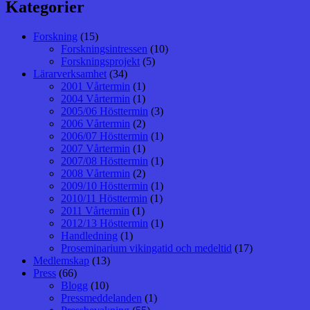
Kategorier
Forskning
(15)
Forskningsintressen
(10)
Forskningsprojekt
(5)
Lärarverksamhet
(34)
2001 Vårtermin
(1)
2004 Vårtermin
(1)
2005/06 Hösttermin
(3)
2006 Vårtermin
(2)
2006/07 Hösttermin
(1)
2007 Vårtermin
(1)
2007/08 Hösttermin
(1)
2008 Vårtermin
(2)
2009/10 Hösttermin
(1)
2010/11 Hösttermin
(1)
2011 Vårtermin
(1)
2012/13 Hösttermin
(1)
Handledning
(1)
Proseminarium vikingatid och medeltid
(17)
Medlemskap
(13)
Press
(66)
Blogg
(10)
Pressmeddelanden
(1)