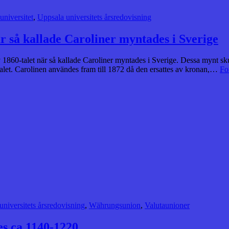
universitet
,
Uppsala universitets årsredovisning
är så kallade Caroliner myntades i Sverige
av 1860-talet när så kallade Caroliner myntades i Sverige. Dessa mynt sk
alet. Carolinen användes fram till 1872 då den ersattes av kronan,…
Fo
universitets årsredovisning
,
Währungsunion
,
Valutaunioner
es ca 1140-1220