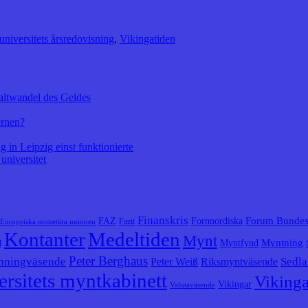
universitets årsredovisning
,
Vikingatiden
altwandel des Geldes
ernen?
 in Leipzig einst funktionierte
universitet
Finanskris
Forum Bunde
FAZ
Fornnordiska
Fazit
Europeiska monetära unionen
Kontanter
Medeltiden
Mynt
Myntning
Myntfynd
l
Peter Berghaus
nningväsende
Sedla
Peter Weiß
Riksmyntväsende
rsitets myntkabinett
Vikinga
Vikingar
Valutaväsende