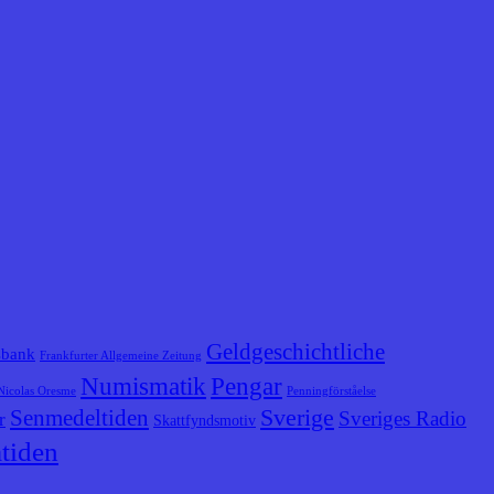
Geldgeschichtliche
sbank
Frankfurter Allgemeine Zeitung
Numismatik
Pengar
Nicolas Oresme
Penningförståelse
Senmedeltiden
Sverige
Sveriges Radio
r
Skattfyndsmotiv
tiden