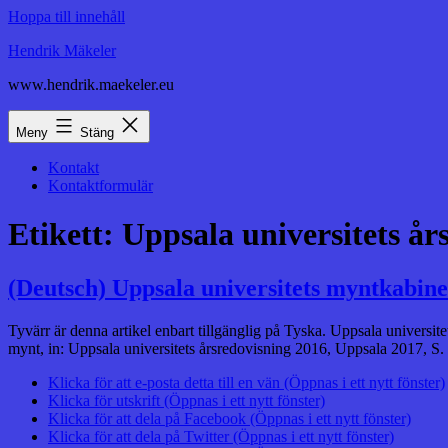
Hoppa till innehåll
Hendrik Mäkeler
www.hendrik.maekeler.eu
Meny
Stäng
Kontakt
Kontaktformulär
Etikett:
Uppsala universitets år
(Deutsch) Uppsala universitets myntkabine
Tyvärr är denna artikel enbart tillgänglig på Tyska. Uppsala universit
mynt, in: Uppsala universitets årsredovisning 2016, Uppsala 2017, S.
Klicka för att e-posta detta till en vän (Öppnas i ett nytt fönster)
Klicka för utskrift (Öppnas i ett nytt fönster)
Klicka för att dela på Facebook (Öppnas i ett nytt fönster)
Klicka för att dela på Twitter (Öppnas i ett nytt fönster)