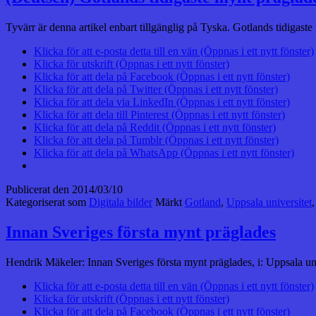
Tyvärr är denna artikel enbart tillgänglig på Tyska. Gotlands tidigas
Klicka för att e-posta detta till en vän (Öppnas i ett nytt fönster)
Klicka för utskrift (Öppnas i ett nytt fönster)
Klicka för att dela på Facebook (Öppnas i ett nytt fönster)
Klicka för att dela på Twitter (Öppnas i ett nytt fönster)
Klicka för att dela via LinkedIn (Öppnas i ett nytt fönster)
Klicka för att dela till Pinterest (Öppnas i ett nytt fönster)
Klicka för att dela på Reddit (Öppnas i ett nytt fönster)
Klicka för att dela på Tumblr (Öppnas i ett nytt fönster)
Klicka för att dela på WhatsApp (Öppnas i ett nytt fönster)
Publicerat den
2014/03/10
Kategoriserat som
Digitala bilder
Märkt
Gotland
,
Uppsala universitet
Innan Sveriges första mynt präglades
Hendrik Mäkeler: Innan Sveriges första mynt präglades, i: Uppsala un
Klicka för att e-posta detta till en vän (Öppnas i ett nytt fönster)
Klicka för utskrift (Öppnas i ett nytt fönster)
Klicka för att dela på Facebook (Öppnas i ett nytt fönster)