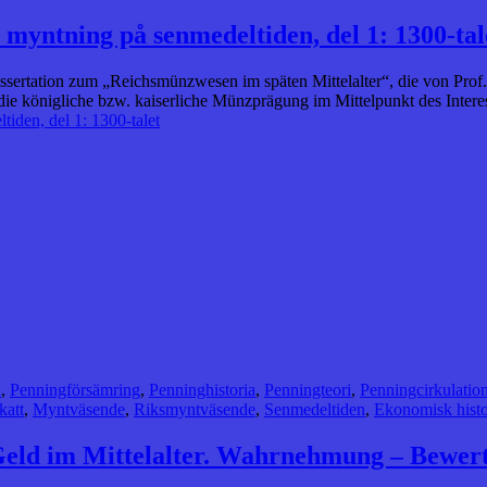
 myntning på senmedeltiden, del 1: 1300-tal
issertation zum „Reichsmünzwesen im späten Mittelalter“, die von Prof
die königliche bzw. kaiserliche Münzprägung im Mittelpunkt des Inte
iden, del 1: 1300-talet
d
,
Penningförsämring
,
Penninghistoria
,
Penningteori
,
Penningcirkulatio
katt
,
Myntväsende
,
Riksmyntväsende
,
Senmedeltiden
,
Ekonomisk histo
Geld im Mittelalter. Wahrnehmung – Bewer