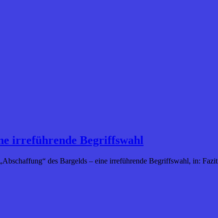
ne irreführende Begriffswahl
 „Abschaffung“ des Bargelds – eine irreführende Begriffswahl, in: Fazi