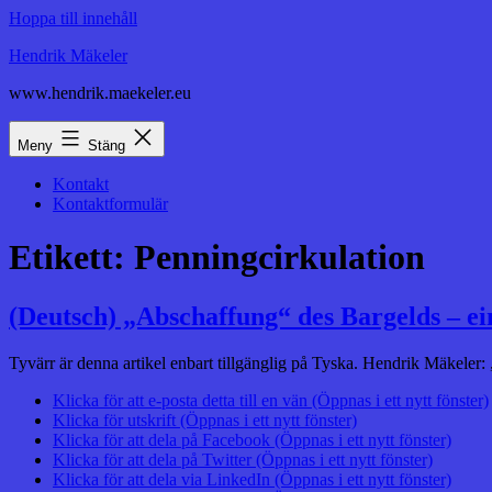
Hoppa till innehåll
Hendrik Mäkeler
www.hendrik.maekeler.eu
Meny
Stäng
Kontakt
Kontaktformulär
Etikett:
Penningcirkulation
(Deutsch) „Abschaffung“ des Bargelds – ei
Tyvärr är denna artikel enbart tillgänglig på Tyska. Hendrik Mäkeler:
Klicka för att e-posta detta till en vän (Öppnas i ett nytt fönster)
Klicka för utskrift (Öppnas i ett nytt fönster)
Klicka för att dela på Facebook (Öppnas i ett nytt fönster)
Klicka för att dela på Twitter (Öppnas i ett nytt fönster)
Klicka för att dela via LinkedIn (Öppnas i ett nytt fönster)