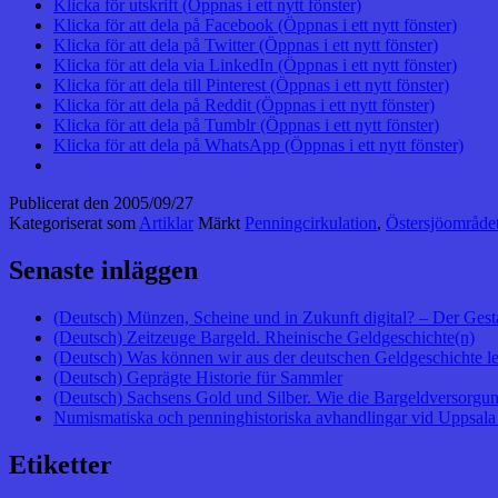
Klicka för utskrift (Öppnas i ett nytt fönster)
Klicka för att dela på Facebook (Öppnas i ett nytt fönster)
Klicka för att dela på Twitter (Öppnas i ett nytt fönster)
Klicka för att dela via LinkedIn (Öppnas i ett nytt fönster)
Klicka för att dela till Pinterest (Öppnas i ett nytt fönster)
Klicka för att dela på Reddit (Öppnas i ett nytt fönster)
Klicka för att dela på Tumblr (Öppnas i ett nytt fönster)
Klicka för att dela på WhatsApp (Öppnas i ett nytt fönster)
Publicerat den
2005/09/27
Kategoriserat som
Artiklar
Märkt
Penningcirkulation
,
Östersjöområde
Senaste inläggen
(Deutsch) Münzen, Scheine und in Zukunft digital? – Der Gest
(Deutsch) Zeitzeuge Bargeld. Rheinische Geldgeschichte(n)
(Deutsch) Was können wir aus der deutschen Geldgeschichte l
(Deutsch) Geprägte Historie für Sammler
(Deutsch) Sachsens Gold und Silber. Wie die Bargeldversorgung
Numismatiska och penninghistoriska avhandlingar vid Uppsala 
Etiketter