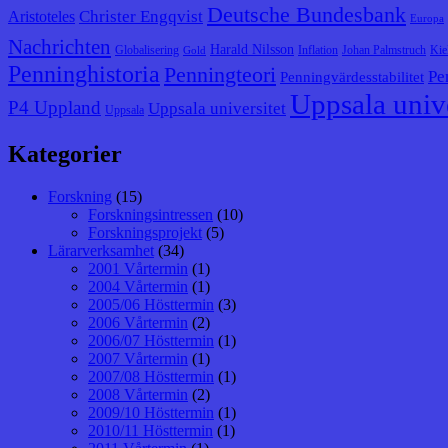
Deutsche Bundesbank
Christer Engqvist
Aristoteles
Europa
Nachrichten
Harald Nilsson
Globalisering
Inflation
Johan Palmstruch
Kie
Gold
Penninghistoria
Penningteori
Pe
Penningvärdesstabilitet
Uppsala unive
P4 Uppland
Uppsala universitet
Uppsala
Kategorier
Forskning
(15)
Forskningsintressen
(10)
Forskningsprojekt
(5)
Lärarverksamhet
(34)
2001 Vårtermin
(1)
2004 Vårtermin
(1)
2005/06 Hösttermin
(3)
2006 Vårtermin
(2)
2006/07 Hösttermin
(1)
2007 Vårtermin
(1)
2007/08 Hösttermin
(1)
2008 Vårtermin
(2)
2009/10 Hösttermin
(1)
2010/11 Hösttermin
(1)