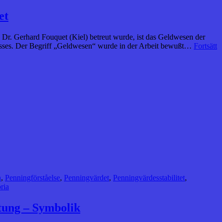
et
. Dr. Gerhard Fouquet (Kiel) betreut wurde, ist das Geldwesen der
resses. Der Begriff „Geldwesen“ wurde in der Arbeit bewußt…
Fortsätt
n
,
Penningförståelse
,
Penningvärdet
,
Penningvärdesstabilitet
,
ria
tung – Symbolik