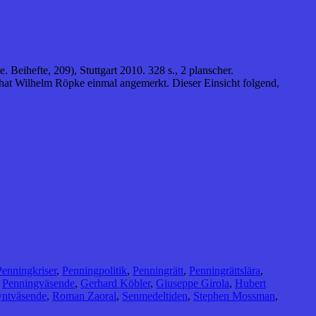
 Beihefte, 209), Stuttgart 2010. 328 s., 2 planscher.
hat Wilhelm Röpke einmal angemerkt. Dieser Einsicht folgend,
Penningkriser
,
Penningpolitik
,
Penningrätt
,
Penningrättslära
,
,
Penningväsende
,
Gerhard Köbler
,
Giuseppe Girola
,
Hubert
ntväsende
,
Roman Zaoral
,
Senmedeltiden
,
Stephen Mossman
,