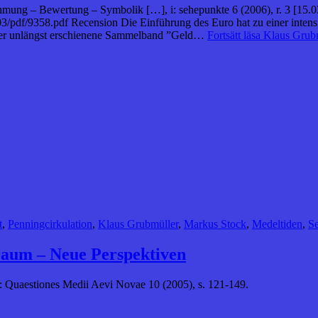
hmung – Bewertung – Symbolik […], i: sehepunkte 6 (2006), r. 3 [15.0
03/pdf/9358.pdf Recension Die Einführung des Euro hat zu einer inte
 der unlängst erschienene Sammelband ”Geld…
Fortsätt läsa
Klaus Grubm
t
,
Penningcirkulation
,
Klaus Grubmüller
,
Markus Stock
,
Medeltiden
,
S
raum – Neue Perspektiven
: Quaestiones Medii Aevi Novae 10 (2005), s. 121-149.