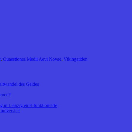
t
,
Quaestiones Medii Aevi Novae
,
Vikingatiden
altwandel des Geldes
ernen?
 in Leipzig einst funktionierte
universitet