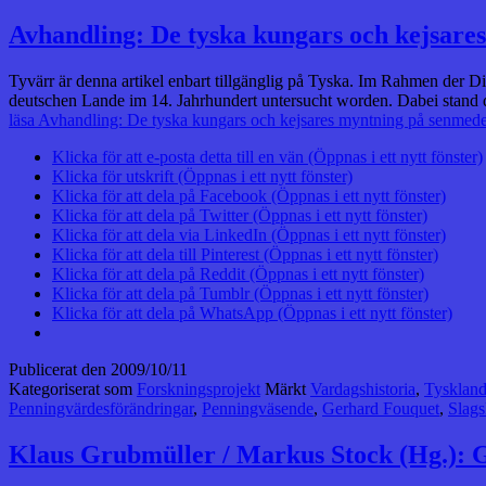
Avhandling: De tyska kungars och kejsares
Tyvärr är denna artikel enbart tillgänglig på Tyska. Im Rahmen der D
deutschen Lande im 14. Jahrhundert untersucht worden. Dabei stand 
läsa
Avhandling: De tyska kungars och kejsares myntning på senmedelt
Klicka för att e-posta detta till en vän (Öppnas i ett nytt fönster)
Klicka för utskrift (Öppnas i ett nytt fönster)
Klicka för att dela på Facebook (Öppnas i ett nytt fönster)
Klicka för att dela på Twitter (Öppnas i ett nytt fönster)
Klicka för att dela via LinkedIn (Öppnas i ett nytt fönster)
Klicka för att dela till Pinterest (Öppnas i ett nytt fönster)
Klicka för att dela på Reddit (Öppnas i ett nytt fönster)
Klicka för att dela på Tumblr (Öppnas i ett nytt fönster)
Klicka för att dela på WhatsApp (Öppnas i ett nytt fönster)
Publicerat den
2009/10/11
Kategoriserat som
Forskningsprojekt
Märkt
Vardagshistoria
,
Tysklan
Penningvärdesförändringar
,
Penningväsende
,
Gerhard Fouquet
,
Slags
Klaus Grubmüller / Markus Stock (Hg.): 