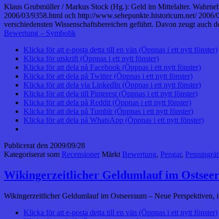
Klaus Grubmüller / Markus Stock (Hg.): Geld im Mittelalter. Wahrne
2006/03/9358.html och http://www.sehepunkte.historicum.net/ 2006/
verschiedensten Wissenschaftsbereichen geführt. Davon zeugt auch
Bewertung – Symbolik
Klicka för att e-posta detta till en vän (Öppnas i ett nytt fönster)
Klicka för utskrift (Öppnas i ett nytt fönster)
Klicka för att dela på Facebook (Öppnas i ett nytt fönster)
Klicka för att dela på Twitter (Öppnas i ett nytt fönster)
Klicka för att dela via LinkedIn (Öppnas i ett nytt fönster)
Klicka för att dela till Pinterest (Öppnas i ett nytt fönster)
Klicka för att dela på Reddit (Öppnas i ett nytt fönster)
Klicka för att dela på Tumblr (Öppnas i ett nytt fönster)
Klicka för att dela på WhatsApp (Öppnas i ett nytt fönster)
Publicerat den
2009/09/28
Kategoriserat som
Recensioner
Märkt
Bewertung
,
Pengar
,
Penningrät
Wikingerzeitlicher Geldumlauf im Ostsee
Wikingerzeitlicher Geldumlauf im Ostseeraum – Neue Perspektiven, i
Klicka för att e-posta detta till en vän (Öppnas i ett nytt fönster)