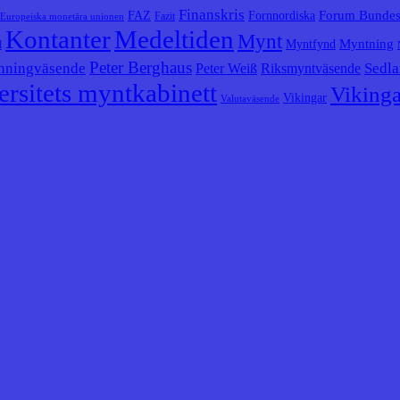
Finanskris
Forum Bunde
FAZ
Fornnordiska
Fazit
Europeiska monetära unionen
Kontanter
Medeltiden
Mynt
Myntning
Myntfynd
l
Peter Berghaus
nningväsende
Sedla
Peter Weiß
Riksmyntväsende
rsitets myntkabinett
Vikinga
Vikingar
Valutaväsende