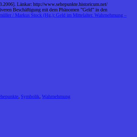
3.2006]. Länkar: http://www.sehepunkte.historicum.net/
nsiveren Beschäftigung mit dem Phänomen ”Geld” in den
üller / Markus Stock (Hg.): Geld im Mittelalter. Wahrnehmung –
ehepunkte
,
Symbolik
,
Wahrnehmung