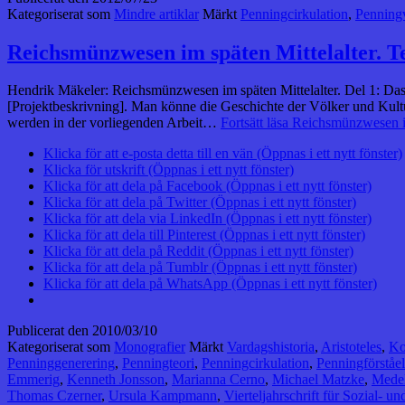
Kategoriserat som
Mindre artiklar
Märkt
Penningcirkulation
,
Penning
Reichsmünzwesen im späten Mittelalter. Te
Hendrik Mäkeler: Reichsmünzwesen im späten Mittelalter. Del 1: Das 14.
[Projektbeskrivning]. Man könne die Geschichte der Völker und Kult
werden in der vorliegenden Arbeit…
Fortsätt läsa
Reichsmünzwesen im 
Klicka för att e-posta detta till en vän (Öppnas i ett nytt fönster)
Klicka för utskrift (Öppnas i ett nytt fönster)
Klicka för att dela på Facebook (Öppnas i ett nytt fönster)
Klicka för att dela på Twitter (Öppnas i ett nytt fönster)
Klicka för att dela via LinkedIn (Öppnas i ett nytt fönster)
Klicka för att dela till Pinterest (Öppnas i ett nytt fönster)
Klicka för att dela på Reddit (Öppnas i ett nytt fönster)
Klicka för att dela på Tumblr (Öppnas i ett nytt fönster)
Klicka för att dela på WhatsApp (Öppnas i ett nytt fönster)
Publicerat den
2010/03/10
Kategoriserat som
Monografier
Märkt
Vardagshistoria
,
Aristoteles
,
Ko
Penninggenerering
,
Penningteori
,
Penningcirkulation
,
Penningförståel
Emmerig
,
Kenneth Jonsson
,
Marianna Cerno
,
Michael Matzke
,
Medel
Thomas Czerner
,
Ursula Kampmann
,
Vierteljahrschrift für Sozial- u