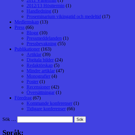
2011 Vårtermin
(1)
2012/13 Hösttermin
(1)
Handledning
(1)
Proseminarium vikingatid och medeltid
(17)
Medlemskap
(13)
Press
(66)
Blogg
(10)
Pressmeddelanden
(1)
Pressbevakning
(55)
Publikationer
(163)
Artiklar
(39)
Digitala bilder
(24)
Redaktörskap
(5)
Mindre artiklar
(47)
Monografier
(4)
Poster
(1)
Recensioner
(42)
Översättningar
(1)
Föredrag
(67)
Kommande konferenser
(1)
Tidigare konferenser
(66)
Sök …
Språk: