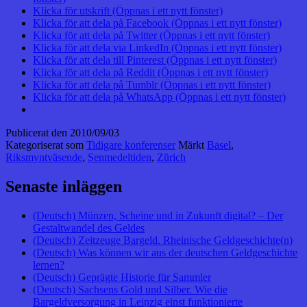
Klicka för utskrift (Öppnas i ett nytt fönster)
Klicka för att dela på Facebook (Öppnas i ett nytt fönster)
Klicka för att dela på Twitter (Öppnas i ett nytt fönster)
Klicka för att dela via LinkedIn (Öppnas i ett nytt fönster)
Klicka för att dela till Pinterest (Öppnas i ett nytt fönster)
Klicka för att dela på Reddit (Öppnas i ett nytt fönster)
Klicka för att dela på Tumblr (Öppnas i ett nytt fönster)
Klicka för att dela på WhatsApp (Öppnas i ett nytt fönster)
Publicerat den
2010/09/03
Kategoriserat som
Tidigare konferenser
Märkt
Basel
,
Riksmyntväsende
,
Senmedeltiden
,
Zürich
Senaste inläggen
(Deutsch) Münzen, Scheine und in Zukunft digital? – Der
Gestaltwandel des Geldes
(Deutsch) Zeitzeuge Bargeld. Rheinische Geldgeschichte(n)
(Deutsch) Was können wir aus der deutschen Geldgeschichte
lernen?
(Deutsch) Geprägte Historie für Sammler
(Deutsch) Sachsens Gold und Silber. Wie die
Bargeldversorgung in Leipzig einst funktionierte