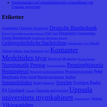
Numismatiska och penninghistoriska avhandlingar vid
Uppsala universitet
Etiketter
Deutsche Bundesbank
Christer Engqvist
Aristoteles
Finanskris
FAZ
Fornnordiska
Fazit
Europa
Europeiska monetära unionen
Forum Bundesbank
Frankfurter Allgemeine Zeitung
Geldgeschichtliche Nachrichten
Harald
Globalisering
Gold
Kontanter
Nilsson
Inflation
Johan Palmstruch
Kiel
Medeltiden
Mynt
Myntning
Myntfynd
Nicolas Oresme
Penninghistoria
Numismatik
Pengar
Penningförståelse
Penningteori
Peter
Penningväsende
Penningvärdesstabilitet
Berghaus
Sedlar
Peter Weiß
Riksmyntväsende
Senmedeltiden
Sverige
Sveriges Radio
Skattfyndsmotiv
Uppsala
P4 Uppland
Uppsala universitet
Uppsala
universitets myntkabinett
Vikingar
Valutaväsende
Vikingatiden