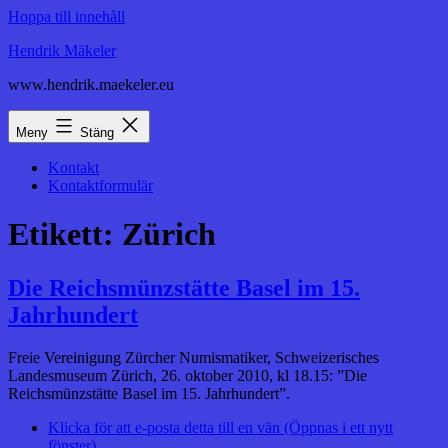
Hoppa till innehåll
Hendrik Mäkeler
www.hendrik.maekeler.eu
Meny
Stäng
Kontakt
Kontaktformulär
Etikett:
Zürich
Die Reichsmünzstätte Basel im 15.
Jahrhundert
Freie Vereinigung Zürcher Numismatiker, Schweizerisches
Landesmuseum Zürich, 26. oktober 2010, kl 18.15: ”Die
Reichsmünzstätte Basel im 15. Jahrhundert”.
Klicka för att e-posta detta till en vän (Öppnas i ett nytt
fönster)