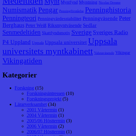
Medeltiden
Mynt
Myntning
Myntfynd
Nicolas Oresme
Penninghistoria
Numismatik
Pengar
Penningförståelse
Penningteori
Peter
Penningväsende
Penningvärdesstabilitet
Berghaus
Sedlar
Peter Weiß
Riksmyntväsende
Senmedeltiden
Sverige
Sveriges Radio
Skattfyndsmotiv
Uppsala
P4 Uppland
Uppsala universitet
Uppsala
universitets myntkabinett
Vikingar
Valutaväsende
Vikingatiden
Kategorier
Forskning
(15)
Forskningsintressen
(10)
Forskningsprojekt
(5)
Lärarverksamhet
(34)
2001 Vårtermin
(1)
2004 Vårtermin
(1)
2005/06 Hösttermin
(3)
2006 Vårtermin
(2)
2006/07 Hösttermin
(1)