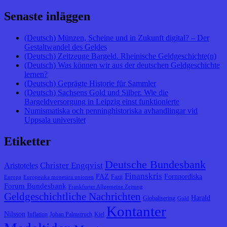
Senaste inläggen
(Deutsch) Münzen, Scheine und in Zukunft digital? – Der
Gestaltwandel des Geldes
(Deutsch) Zeitzeuge Bargeld. Rheinische Geldgeschichte(n)
(Deutsch) Was können wir aus der deutschen Geldgeschichte
lernen?
(Deutsch) Geprägte Historie für Sammler
(Deutsch) Sachsens Gold und Silber. Wie die
Bargeldversorgung in Leipzig einst funktionierte
Numismatiska och penninghistoriska avhandlingar vid
Uppsala universitet
Etiketter
Deutsche Bundesbank
Christer Engqvist
Aristoteles
Finanskris
FAZ
Fornnordiska
Fazit
Europa
Europeiska monetära unionen
Forum Bundesbank
Frankfurter Allgemeine Zeitung
Geldgeschichtliche Nachrichten
Harald
Globalisering
Gold
Kontanter
Nilsson
Inflation
Johan Palmstruch
Kiel