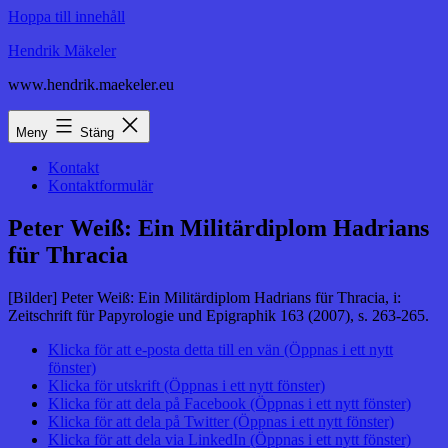
Hoppa till innehåll
Hendrik Mäkeler
www.hendrik.maekeler.eu
Meny
Stäng
Kontakt
Kontaktformulär
Peter Weiß: Ein Militärdiplom Hadrians
für Thracia
[Bilder] Peter Weiß: Ein Militärdiplom Hadrians für Thracia, i:
Zeitschrift für Papyrologie und Epigraphik 163 (2007), s. 263-265.
Klicka för att e-posta detta till en vän (Öppnas i ett nytt
fönster)
Klicka för utskrift (Öppnas i ett nytt fönster)
Klicka för att dela på Facebook (Öppnas i ett nytt fönster)
Klicka för att dela på Twitter (Öppnas i ett nytt fönster)
Klicka för att dela via LinkedIn (Öppnas i ett nytt fönster)