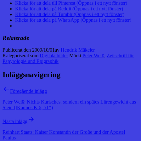
Klicka för att dela till Pinterest (Öppnas i ett nytt fönster)
Klicka för att dela på Reddit (Öppnas i ett nytt fönster)
Klicka för att dela på Tumblr (Öppnas i ett nytt fönster)
Klicka för att dela på WhatsApp (Öppnas i ett nytt fönster)
Relaterade
Publicerat den
2009/10/01
av
Hendrik Mäkeler
Kategoriserat som
Digitala bilder
Märkt
Peter Weiß
,
Zeitschrift für
Papyrologie und Epigraphik
Inläggsnavigering
Föregående inlägg
Peter Weiß: Nichts Karisches, sondern ein spätes Litrengewicht aus
Stein (IKaunos K 6; 51*)
Nästa inlägg
Reinhart Staats: Kaiser Konstantin der Große und der Apostel
Paulus