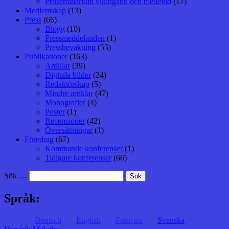
Proseminarium vikingatid och medeltid
(17)
Medlemskap
(13)
Press
(66)
Blogg
(10)
Pressmeddelanden
(1)
Pressbevakning
(55)
Publikationer
(163)
Artiklar
(39)
Digitala bilder
(24)
Redaktörskap
(5)
Mindre artiklar
(47)
Monografier
(4)
Poster
(1)
Recensioner
(42)
Översättningar
(1)
Föredrag
(67)
Kommande konferenser
(1)
Tidigare konferenser
(66)
Sök …
Språk:
Deutsch
English
Français
Svenska