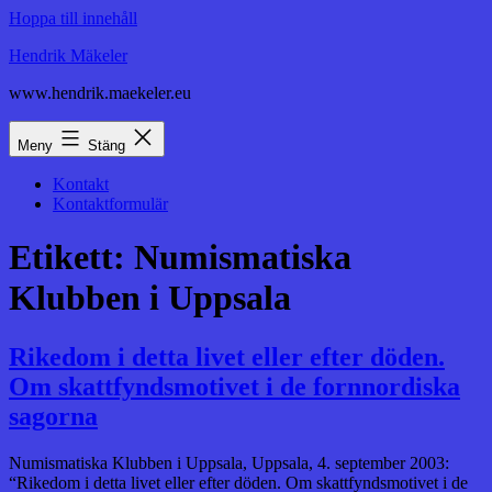
Hoppa till innehåll
Hendrik Mäkeler
www.hendrik.maekeler.eu
Meny
Stäng
Kontakt
Kontaktformulär
Etikett:
Numismatiska
Klubben i Uppsala
Rikedom i detta livet eller efter döden.
Om skattfyndsmotivet i de fornnordiska
sagorna
Numismatiska Klubben i Uppsala, Uppsala, 4. september 2003:
“Rikedom i detta livet eller efter döden. Om skattfyndsmotivet i de