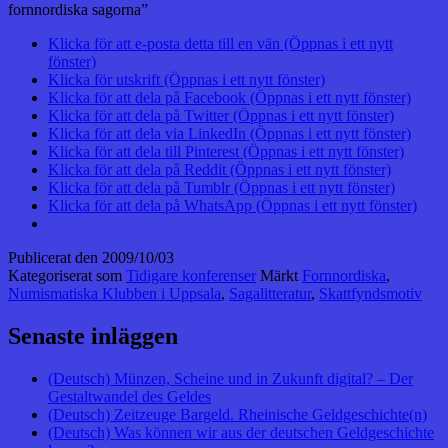
fornnordiska sagorna”
Klicka för att e-posta detta till en vän (Öppnas i ett nytt
fönster)
Klicka för utskrift (Öppnas i ett nytt fönster)
Klicka för att dela på Facebook (Öppnas i ett nytt fönster)
Klicka för att dela på Twitter (Öppnas i ett nytt fönster)
Klicka för att dela via LinkedIn (Öppnas i ett nytt fönster)
Klicka för att dela till Pinterest (Öppnas i ett nytt fönster)
Klicka för att dela på Reddit (Öppnas i ett nytt fönster)
Klicka för att dela på Tumblr (Öppnas i ett nytt fönster)
Klicka för att dela på WhatsApp (Öppnas i ett nytt fönster)
Publicerat den
2009/10/03
Kategoriserat som
Tidigare konferenser
Märkt
Fornnordiska
,
Numismatiska Klubben i Uppsala
,
Sagalitteratur
,
Skattfyndsmotiv
Senaste inläggen
(Deutsch) Münzen, Scheine und in Zukunft digital? – Der
Gestaltwandel des Geldes
(Deutsch) Zeitzeuge Bargeld. Rheinische Geldgeschichte(n)
(Deutsch) Was können wir aus der deutschen Geldgeschichte