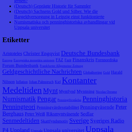
lernen?
(Deutsch) Geprägte Historie für Sammler
(Deutsch) Sachsens Gold und Silber. Wie die
Bargeldversorgung in Leipzig einst funktionierte
Numismatiska och penninghistoriska avhandlingar vid
Uppsala universitet
Etiketter
Deutsche Bundesbank
Christer Engqvist
Aristoteles
Finanskris
FAZ
Fornnordiska
Fazit
Europa
Europeiska monetära unionen
Forum Bundesbank
Frankfurter Allgemeine Zeitung
Geldgeschichtliche Nachrichten
Harald
Globalisering
Gold
Kontanter
Nilsson
Inflation
Johan Palmstruch
Kiel
Medeltiden
Mynt
Myntning
Myntfynd
Nicolas Oresme
Penninghistoria
Numismatik
Pengar
Penningförståelse
Penningteori
Peter
Penningväsende
Penningvärdesstabilitet
Berghaus
Sedlar
Peter Weiß
Riksmyntväsende
Senmedeltiden
Sverige
Sveriges Radio
Skattfyndsmotiv
Uppsala
P4 Uppland
Uppsala universitet
Uppsala