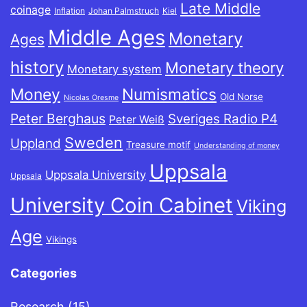
Late Middle
coinage
Inflation
Johan Palmstruch
Kiel
Middle Ages
Monetary
Ages
history
Monetary theory
Monetary system
Money
Numismatics
Old Norse
Nicolas Oresme
Peter Berghaus
Sveriges Radio P4
Peter Weiß
Sweden
Uppland
Treasure motif
Understanding of money
Uppsala
Uppsala University
Uppsala
University Coin Cabinet
Viking
Age
Vikings
Categories
Research
(15)