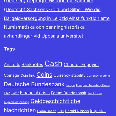
(Deutsch) Geprägte Historie für Sammler
(Deutsch) Sachsens Gold und Silber. Wie die
Bargeldversorgung in Leipzig einst funktionierte
Numismatiska och penninghistoriska
avhandlingar vid Uppsala universitet
Tags
Cash
Banknotes
Christer Engqvist
Aristotle
Coins
Coinage
Currency stability
Coin find
Currency systems
Deutsche Bundesbank
Europe
European Monetary Union
Financial crisis
Forum Bundesbank
FAZ
Fazit
Frankfurter
Geldgeschichtliche
Allgemeine Zeitung
Nachrichten
Imperial
Harald Nilsson
Globalisation
Gold