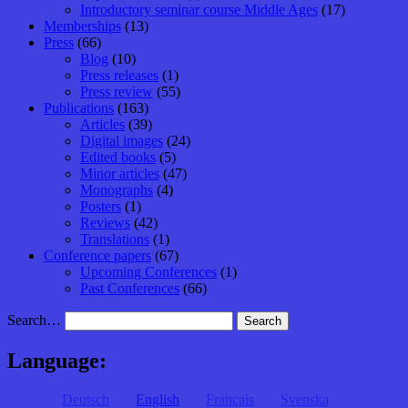
Introductory seminar course Middle Ages
(17)
Memberships
(13)
Press
(66)
Blog
(10)
Press releases
(1)
Press review
(55)
Publications
(163)
Articles
(39)
Digital images
(24)
Edited books
(5)
Minor articles
(47)
Monographs
(4)
Posters
(1)
Reviews
(42)
Translations
(1)
Conference papers
(67)
Upcoming Conferences
(1)
Past Conferences
(66)
Search…
Language:
Deutsch
English
Français
Svenska