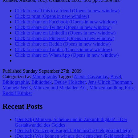
Künker. Auktion, 102), Osnabrück 2005. 300 pp., 3.589 nrs.
Click to email this to a friend (Opens in new window)
Click to print (Opens in new window)
Click to share on Facebook (Opens in new window)
Click to share on Twitter (Opens in new window)
Click to share on LinkedIn (Opens in new window)
Click to share on Pinterest (Opens in new window)
Click to share on Reddit (Opens in new window)
Click to share on Tumblr (Opens in new window)
Click to share on WhatsApp (Opens in new window)
Published
Sunday September 27th, 2009
Categorized as
Monographs
Tagged
Alexis Cavvadias
,
Basel
,
Bibliographie
,
Bibliothek
,
Detlev Hölscher
,
Jens-Ulrich Thormann
,
Manuela Weiß
,
Münzen und Medaillen AG
,
Münzenhandlung Fritz
Rudolf Künker
Recent Posts
(Deutsch) Münzen, Scheine und in Zukunft digital? – Der
Gestaltwandel des Geldes
(Deutsch) Zeitzeuge Bargeld. Rheinische Geldgeschichte(n)
(Deutsch) Was können wir aus der deutschen Geldgeschichte