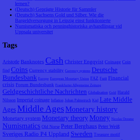
lernen?
(Deutsch) Geprägte Historie für Sammler
(Deutsch) Sachsens Gold und Silber. Wie die
Bargeldversorgung in Leipzig einst funktionierte
Numismatiska och penninghistoriska avhandlingar vid
Uppsala universitet
Tags
Cash
Banknotes
Christer Engqvist
Aristotle
Coinage
Coin
Coins
Deutsche
Currency stability
find
Currency systems
Bundesbank
Financial
FAZ
Fazit
Europe
European Monetary Union
crisis
Forum Bundesbank
Frankfurter Allgemeine Zeitung
Geldgeschichtliche Nachrichten
Harald
Globalisation
Gold
Late Middle
Imperial coinage
Nilsson
Inflation
Johan Palmstruch
Kiel
Middle Ages
Monetary history
Ages
Monetary theory
Money
Monetary system
Nicolas Oresme
Numismatics
Peter Berghaus
Peter Weiß
Old Norse
Sweden
Sveriges Radio P4 Uppland
Treasure motif