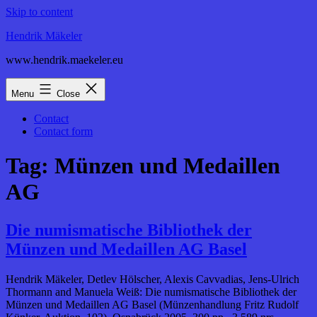
Skip to content
Hendrik Mäkeler
www.hendrik.maekeler.eu
Menu
Close
Contact
Contact form
Tag:
Münzen und Medaillen
AG
Die numismatische Bibliothek der
Münzen und Medaillen AG Basel
Hendrik Mäkeler, Detlev Hölscher, Alexis Cavvadias, Jens-Ulrich
Thormann and Manuela Weiß: Die numismatische Bibliothek der
Münzen und Medaillen AG Basel (Münzenhandlung Fritz Rudolf