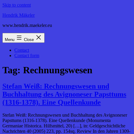
Skip to content
Hendrik Mäkeler
www.hendrik.maekeler.eu
Menu
Close
Contact
Contact form
Tag:
Rechnungswesen
Stefan Weiß: Rechnungswesen und
Buchhaltung des Avignoneser Papsttums
(1316-1378). Eine Quellenkunde
Stefan Weiß: Rechnungswesen und Buchhaltung des Avignoneser
Papsttums (1316-1378). Eine Quellenkunde (Monumenta
Germaniae Historica. Hilfsmittel, 20) […], in: Geldgeschichtliche
Nachrichten 40 (2005) 223, pp. 154sq. Review In den Jahren 1309-