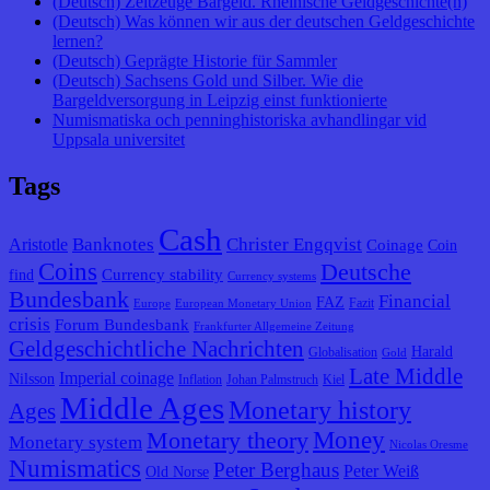
(Deutsch) Zeitzeuge Bargeld. Rheinische Geldgeschichte(n)
(Deutsch) Was können wir aus der deutschen Geldgeschichte
lernen?
(Deutsch) Geprägte Historie für Sammler
(Deutsch) Sachsens Gold und Silber. Wie die
Bargeldversorgung in Leipzig einst funktionierte
Numismatiska och penninghistoriska avhandlingar vid
Uppsala universitet
Tags
Cash
Banknotes
Christer Engqvist
Aristotle
Coinage
Coin
Coins
Deutsche
Currency stability
find
Currency systems
Bundesbank
Financial
FAZ
Fazit
Europe
European Monetary Union
crisis
Forum Bundesbank
Frankfurter Allgemeine Zeitung
Geldgeschichtliche Nachrichten
Harald
Globalisation
Gold
Late Middle
Imperial coinage
Nilsson
Inflation
Johan Palmstruch
Kiel
Middle Ages
Monetary history
Ages
Monetary theory
Money
Monetary system
Nicolas Oresme
Numismatics
Peter Berghaus
Peter Weiß
Old Norse