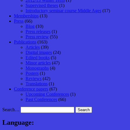
2012/13 Winter Term
(1)
Supervised theses
(1)
Introductory seminar course Middle Ages
(17)
Memberships
(13)
Press
(66)
Blog
(10)
Press releases
(1)
Press review
(55)
Publications
(163)
Articles
(39)
Digital images
(24)
Edited books
(5)
Minor articles
(47)
Monographs
(4)
Posters
(1)
Reviews
(42)
Translations
(1)
Conference papers
(67)
Upcoming Conferences
(1)
Past Conferences
(66)
Search…
Language: