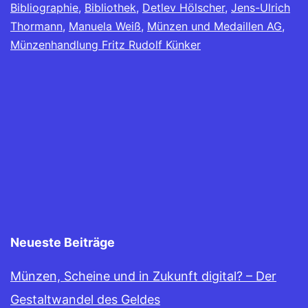
Bibliographie
,
Bibliothek
,
Detlev Hölscher
,
Jens-Ulrich
Thormann
,
Manuela Weiß
,
Münzen und Medaillen AG
,
Münzenhandlung Fritz Rudolf Künker
Neueste Beiträge
Münzen, Scheine und in Zukunft digital? – Der
Gestaltwandel des Geldes