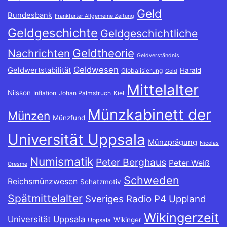
Geld
Bundesbank
Frankfurter Allgemeine Zeitung
Geldgeschichte
Geldgeschichtliche
Geldtheorie
Nachrichten
Geldverständnis
Geldwesen
Geldwertstabilität
Harald
Globalisierung
Gold
Mittelalter
Nilsson
Inflation
Johan Palmstruch
Kiel
Münzkabinett der
Münzen
Münzfund
Universität Uppsala
Münzprägung
Nicolas
Numismatik
Peter Berghaus
Peter Weiß
Oresme
Schweden
Reichsmünzwesen
Schatzmotiv
Spätmittelalter
Sveriges Radio P4 Uppland
Wikingerzeit
Universität Uppsala
Wikinger
Uppsala