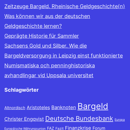
Zeitzeuge Bargeld. Rheinische Geldgeschichte(n)
Was können wir aus der deutschen
Geldgeschichte lernen?
Geprägte Historie für Sammler
Sachsens Gold und Silber. Wie die
Bargeldversorgung in Leipzig einst funktionierte
Numismatiska och penninghistoriska
avhandlingar vid Uppsala universitet
Schlagwörter
Bargeld
Banknoten
Aristoteles
Altnordisch
Deutsche Bundesbank
Christer Engqvist
Europa
Finanzkrise
Forum
FAZ
Fazit
Europäische Währungsunion