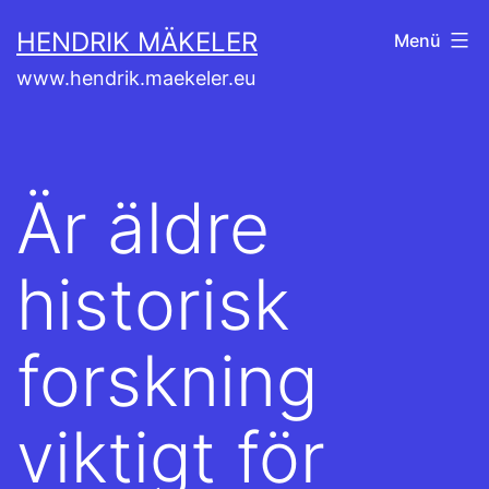
Zum
HENDRIK MÄKELER
Menü
Inhalt
www.hendrik.maekeler.eu
springen
Är äldre
historisk
forskning
viktigt för