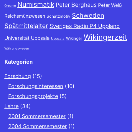
Numismatik
Peter Berghaus
Peter Weiß
Oresme
Schweden
Reichsmünzwesen
Schatzmotiv
Spätmittelalter
Sveriges Radio P4 Uppland
Wikingerzeit
Universität Uppsala
Wikinger
Uppsala
Währungswesen
Kategorien
Forschung
(15)
Forschungsinteressen
(10)
Forschungsprojekte
(5)
Lehre
(34)
2001 Sommersemester
(1)
2004 Sommersemester
(1)