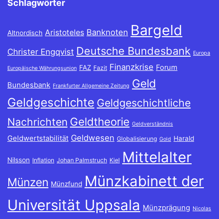
Schlagwörter
Bargeld
Banknoten
Aristoteles
Altnordisch
Deutsche Bundesbank
Christer Engqvist
Europa
Finanzkrise
Forum
FAZ
Fazit
Europäische Währungsunion
Geld
Bundesbank
Frankfurter Allgemeine Zeitung
Geldgeschichte
Geldgeschichtliche
Geldtheorie
Nachrichten
Geldverständnis
Geldwesen
Geldwertstabilität
Harald
Globalisierung
Gold
Mittelalter
Nilsson
Inflation
Johan Palmstruch
Kiel
Münzkabinett der
Münzen
Münzfund
Universität Uppsala
Münzprägung
Nicolas