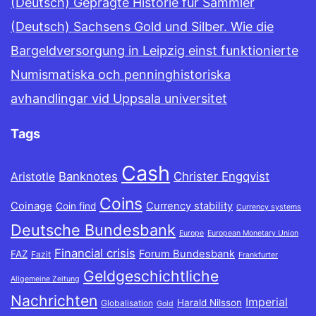
(Deutsch) Geprägte Historie für Sammler
(Deutsch) Sachsens Gold und Silber. Wie die
Bargeldversorgung in Leipzig einst funktionierte
Numismatiska och penninghistoriska
avhandlingar vid Uppsala universitet
Tags
Cash
Banknotes
Christer Engqvist
Aristotle
Coins
Coinage
Currency stability
Coin find
Currency systems
Deutsche Bundesbank
Europe
European Monetary Union
Financial crisis
Forum Bundesbank
FAZ
Fazit
Frankfurter
Geldgeschichtliche
Allgemeine Zeitung
Nachrichten
Imperial
Harald Nilsson
Globalisation
Gold