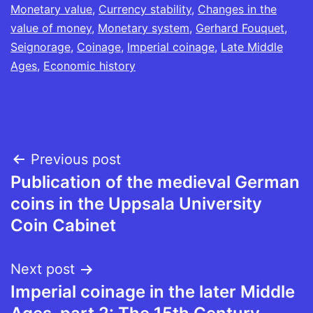
Monetary value
,
Currency stability
,
Changes in the
value of money
,
Monetary system
,
Gerhard Fouquet
,
Seignorage
,
Coinage
,
Imperial coinage
,
Late Middle
Ages
,
Economic history
Post
Previous post
Publication of the medieval German
navigation
coins in the Uppsala University
Coin Cabinet
Next post
Imperial coinage in the later Middle