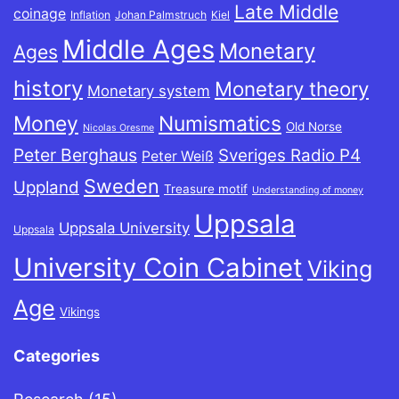
Late Middle
coinage
Inflation
Johan Palmstruch
Kiel
Middle Ages
Monetary
Ages
history
Monetary theory
Monetary system
Money
Numismatics
Old Norse
Nicolas Oresme
Peter Berghaus
Sveriges Radio P4
Peter Weiß
Sweden
Uppland
Treasure motif
Understanding of money
Uppsala
Uppsala University
Uppsala
University Coin Cabinet
Viking
Age
Vikings
Categories