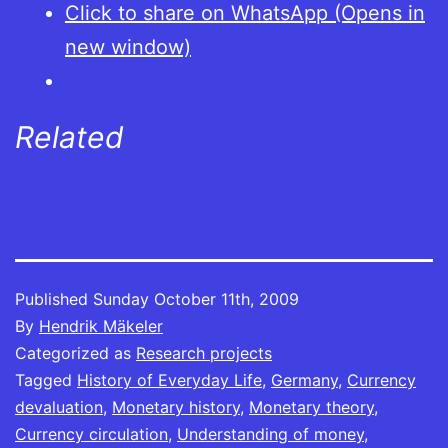
Click to share on WhatsApp (Opens in
new window)
Related
Published
Sunday October 11th, 2009
By
Hendrik Mäkeler
Categorized as
Research projects
Tagged
History of Everyday Life
,
Germany
,
Currency
devaluation
,
Monetary history
,
Monetary theory
,
Currency circulation
,
Understanding of money
,