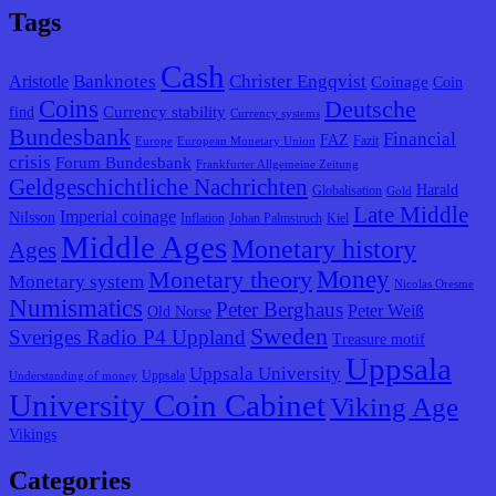
Tags
Cash
Banknotes
Christer Engqvist
Aristotle
Coinage
Coin
Coins
Deutsche
Currency stability
find
Currency systems
Bundesbank
Financial
FAZ
Fazit
Europe
European Monetary Union
crisis
Forum Bundesbank
Frankfurter Allgemeine Zeitung
Geldgeschichtliche Nachrichten
Harald
Globalisation
Gold
Late Middle
Imperial coinage
Nilsson
Inflation
Johan Palmstruch
Kiel
Middle Ages
Monetary history
Ages
Monetary theory
Money
Monetary system
Nicolas Oresme
Numismatics
Peter Berghaus
Peter Weiß
Old Norse
Sweden
Sveriges Radio P4 Uppland
Treasure motif
Uppsala
Uppsala University
Uppsala
Understanding of money
University Coin Cabinet
Viking Age
Vikings
Categories