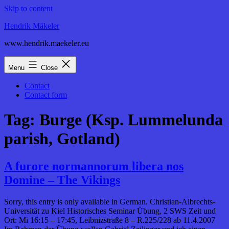
Skip to content
Hendrik Mäkeler
www.hendrik.maekeler.eu
Menu
Close
Contact
Contact form
Tag:
Burge (Ksp. Lummelunda
parish, Gotland)
A furore normannorum libera nos
Domine – The Vikings
Sorry, this entry is only available in German. Christian-Albrechts-
Universität zu Kiel Historisches Seminar Übung, 2 SWS Zeit und
Ort: Mi 16:15 – 17:45, Leibnizstraße 8 – R.225/228 ab 11.4.2007