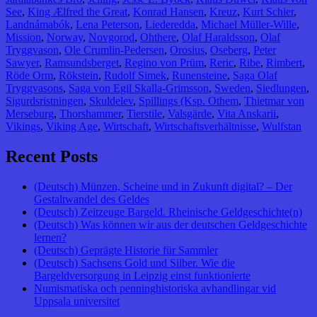
See
,
King Ælfred the Great
,
Konrad Hansen
,
Kreuz
,
Kurt Schier
,
Landnámabók
,
Lena Peterson
,
Liederedda
,
Michael Müller-Wille
,
Mission
,
Norway
,
Novgorod
,
Ohthere
,
Olaf Haraldsson
,
Olaf
Tryggvason
,
Ole Crumlin-Pedersen
,
Orosius
,
Oseberg
,
Peter
Sawyer
,
Ramsundsberget
,
Regino von Prüm
,
Reric
,
Ribe
,
Rimbert
,
Röde Orm
,
Rökstein
,
Rudolf Simek
,
Runensteine
,
Saga Olaf
Tryggvasons
,
Saga von Egil Skalla-Grimsson
,
Sweden
,
Siedlungen
,
Sigurdsristningen
,
Skuldelev
,
Spillings (Ksp. Othem
,
Thietmar von
Merseburg
,
Thorshammer
,
Tierstile
,
Valsgärde
,
Vita Anskarii
,
Vikings
,
Viking Age
,
Wirtschaft
,
Wirtschaftsverhältnisse
,
Wulfstan
Recent Posts
(Deutsch) Münzen, Scheine und in Zukunft digital? – Der
Gestaltwandel des Geldes
(Deutsch) Zeitzeuge Bargeld. Rheinische Geldgeschichte(n)
(Deutsch) Was können wir aus der deutschen Geldgeschichte
lernen?
(Deutsch) Geprägte Historie für Sammler
(Deutsch) Sachsens Gold und Silber. Wie die
Bargeldversorgung in Leipzig einst funktionierte
Numismatiska och penninghistoriska avhandlingar vid
Uppsala universitet