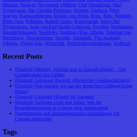
Mission
,
Norway
,
Novgorod
,
Ohthere
,
Olaf Haraldsson
,
Olaf
Tryggvason
,
Ole Crumlin-Pedersen
,
Orosius
,
Oseberg
,
Peter
Sawyer
,
Ramsundsberget
,
Regino von Prüm
,
Reric
,
Ribe
,
Rimbert
,
Röde Orm
,
Rökstein
,
Rudolf Simek
,
Runensteine
,
Saga Olaf
Tryggvasons
,
Saga von Egil Skalla-Grimsson
,
Sweden
,
Siedlungen
,
Sigurdsristningen
,
Skuldelev
,
Spillings (Ksp. Othem
,
Thietmar von
Merseburg
,
Thorshammer
,
Tierstile
,
Valsgärde
,
Vita Anskarii
,
Vikings
,
Viking Age
,
Wirtschaft
,
Wirtschaftsverhältnisse
,
Wulfstan
Recent Posts
(Deutsch) Münzen, Scheine und in Zukunft digital? – Der
Gestaltwandel des Geldes
(Deutsch) Zeitzeuge Bargeld. Rheinische Geldgeschichte(n)
(Deutsch) Was können wir aus der deutschen Geldgeschichte
lernen?
(Deutsch) Geprägte Historie für Sammler
(Deutsch) Sachsens Gold und Silber. Wie die
Bargeldversorgung in Leipzig einst funktionierte
Numismatiska och penninghistoriska avhandlingar vid
Uppsala universitet
Tags