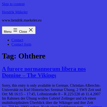
Skip to content
Hendrik Mäkeler
www.hendrik.maekeler.eu
Menu
Close
Contact
Contact form
Tag:
Ohthere
A furore normannorum libera nos
Domine – The Vikings
Sorry, this entry is only available in German. Christian-Albrechts-
Universität zu Kiel Historisches Seminar Übung, 2 SWS Zeit und
Ort: Mi 16:15 – 17:45, Leibnizstraße 8 – R.225/228 ab 11.4.2007
Im Rahmen der Übung wollen Gabriel Zeilinger und ich einen
multidisziplinären Überblick über die Wikinger und ihre Zeit
(ca. 750 bis 1066) geben. Nach einer Einführung zum…
Continue