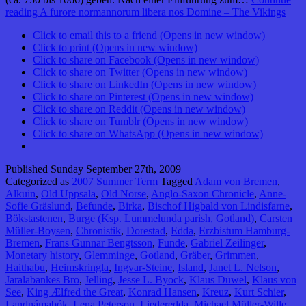
reading
A furore normannorum libera nos Domine – The Vikings
Click to email this to a friend (Opens in new window)
Click to print (Opens in new window)
Click to share on Facebook (Opens in new window)
Click to share on Twitter (Opens in new window)
Click to share on LinkedIn (Opens in new window)
Click to share on Pinterest (Opens in new window)
Click to share on Reddit (Opens in new window)
Click to share on Tumblr (Opens in new window)
Click to share on WhatsApp (Opens in new window)
Published
Sunday September 27th, 2009
Categorized as
2007 Summer Term
Tagged
Adam von Bremen
,
Alkuin
,
Old Uppsala
,
Old Norse
,
Anglo-Saxon Chronicle
,
Anne-
Sofie Gräslund
,
Befunde
,
Birka
,
Bischof Higbald von Lindisfarne
,
Bökstastenen
,
Burge (Ksp. Lummelunda parish, Gotland)
,
Carsten
Müller-Boysen
,
Chronistik
,
Dorestad
,
Edda
,
Erzbistum Hamburg-
Bremen
,
Frans Gunnar Bengtsson
,
Funde
,
Gabriel Zeilinger
,
Monetary history
,
Glemminge
,
Gotland
,
Gräber
,
Grimmen
,
Haithabu
,
Heimskringla
,
Ingvar-Steine
,
Island
,
Janet L. Nelson
,
Jaralabankes Bro
,
Jelling
,
Jesse L. Byock
,
Klaus Düwel
,
Klaus von
See
,
King Ælfred the Great
,
Konrad Hansen
,
Kreuz
,
Kurt Schier
,
Landnámabók
,
Lena Peterson
,
Liederedda
,
Michael Müller-Wille
,