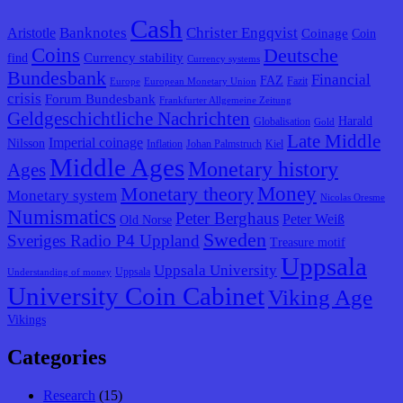
Cash
Banknotes
Christer Engqvist
Aristotle
Coinage
Coin
Coins
Deutsche
Currency stability
find
Currency systems
Bundesbank
Financial
FAZ
Fazit
Europe
European Monetary Union
crisis
Forum Bundesbank
Frankfurter Allgemeine Zeitung
Geldgeschichtliche Nachrichten
Harald
Globalisation
Gold
Late Middle
Imperial coinage
Nilsson
Inflation
Johan Palmstruch
Kiel
Middle Ages
Monetary history
Ages
Monetary theory
Money
Monetary system
Nicolas Oresme
Numismatics
Peter Berghaus
Peter Weiß
Old Norse
Sweden
Sveriges Radio P4 Uppland
Treasure motif
Uppsala
Uppsala University
Uppsala
Understanding of money
University Coin Cabinet
Viking Age
Vikings
Categories
Research
(15)