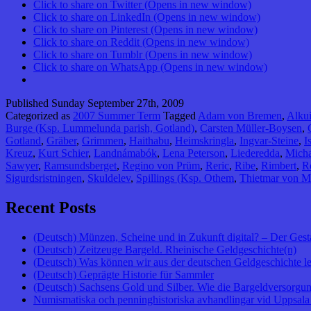
Click to share on Twitter (Opens in new window)
Click to share on LinkedIn (Opens in new window)
Click to share on Pinterest (Opens in new window)
Click to share on Reddit (Opens in new window)
Click to share on Tumblr (Opens in new window)
Click to share on WhatsApp (Opens in new window)
Published
Sunday September 27th, 2009
Categorized as
2007 Summer Term
Tagged
Adam von Bremen
,
Alku
Burge (Ksp. Lummelunda parish, Gotland)
,
Carsten Müller-Boysen
,
Gotland
,
Gräber
,
Grimmen
,
Haithabu
,
Heimskringla
,
Ingvar-Steine
,
I
Kreuz
,
Kurt Schier
,
Landnámabók
,
Lena Peterson
,
Liederedda
,
Micha
Sawyer
,
Ramsundsberget
,
Regino von Prüm
,
Reric
,
Ribe
,
Rimbert
,
R
Sigurdsristningen
,
Skuldelev
,
Spillings (Ksp. Othem
,
Thietmar von M
Recent Posts
(Deutsch) Münzen, Scheine und in Zukunft digital? – Der Gest
(Deutsch) Zeitzeuge Bargeld. Rheinische Geldgeschichte(n)
(Deutsch) Was können wir aus der deutschen Geldgeschichte l
(Deutsch) Geprägte Historie für Sammler
(Deutsch) Sachsens Gold und Silber. Wie die Bargeldversorgung
Numismatiska och penninghistoriska avhandlingar vid Uppsala 