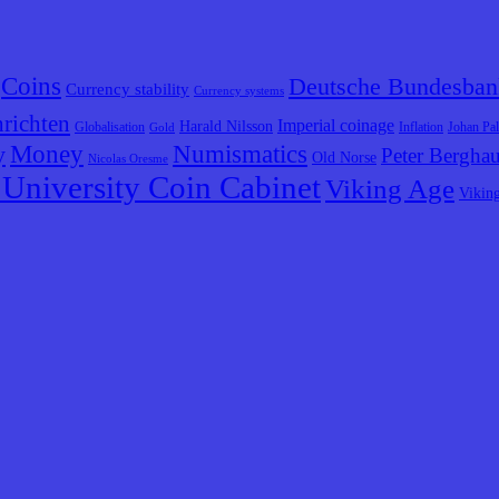
Coins
Deutsche Bundesban
Currency stability
Currency systems
richten
Imperial coinage
Harald Nilsson
Globalisation
Inflation
Johan Pa
Gold
y
Money
Numismatics
Peter Bergha
Old Norse
Nicolas Oresme
University Coin Cabinet
Viking Age
Vikin