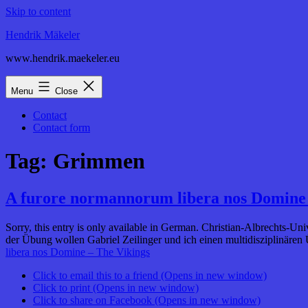
Skip to content
Hendrik Mäkeler
www.hendrik.maekeler.eu
Menu
Close
Contact
Contact form
Tag:
Grimmen
A furore normannorum libera nos Domine 
Sorry, this entry is only available in German. Christian-Albrechts-
der Übung wollen Gabriel Zeilinger und ich einen multidisziplinäre
libera nos Domine – The Vikings
Click to email this to a friend (Opens in new window)
Click to print (Opens in new window)
Click to share on Facebook (Opens in new window)