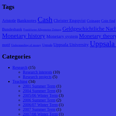
Tags
Cash
Banknotes
Christer Engqvist
Aristotle
Coinage
Coin find
Geldgeschichtliche Nach
Bundesbank
Frankfurter Allgemeine Zeitung
Monetary history
Monetary theor
Monetary system
Uppsala 
Uppsala University
motif
Uppsala
Understanding of money
Categories
Research
(15)
Research interests
(10)
Research projects
(5)
Teaching
(34)
2001 Summer Term
(1)
2004 Summer Term
(1)
2005/06 Winter Term
(3)
2006 Summer Term
(2)
2006/07 Winter Term
(1)
2007 Summer Term
(1)
2007/08 Winter Term
(1)