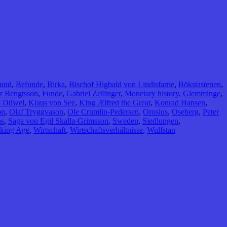
lund
,
Befunde
,
Birka
,
Bischof Higbald von Lindisfarne
,
Bökstastenen
,
r Bengtsson
,
Funde
,
Gabriel Zeilinger
,
Monetary history
,
Glemminge
,
s Düwel
,
Klaus von See
,
King Ælfred the Great
,
Konrad Hansen
,
on
,
Olaf Tryggvason
,
Ole Crumlin-Pedersen
,
Orosius
,
Oseberg
,
Peter
ns
,
Saga von Egil Skalla-Grimsson
,
Sweden
,
Siedlungen
,
king Age
,
Wirtschaft
,
Wirtschaftsverhältnisse
,
Wulfstan