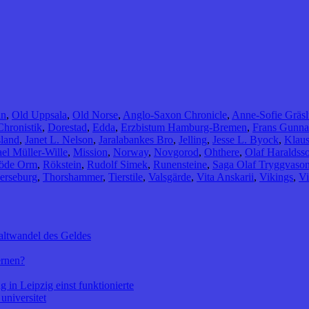
in
,
Old Uppsala
,
Old Norse
,
Anglo-Saxon Chronicle
,
Anne-Sofie Gräs
Chronistik
,
Dorestad
,
Edda
,
Erzbistum Hamburg-Bremen
,
Frans Gunna
sland
,
Janet L. Nelson
,
Jaralabankes Bro
,
Jelling
,
Jesse L. Byock
,
Klau
el Müller-Wille
,
Mission
,
Norway
,
Novgorod
,
Ohthere
,
Olaf Haraldss
öde Orm
,
Rökstein
,
Rudolf Simek
,
Runensteine
,
Saga Olaf Tryggvaso
erseburg
,
Thorshammer
,
Tierstile
,
Valsgärde
,
Vita Anskarii
,
Vikings
,
Vi
altwandel des Geldes
ernen?
 in Leipzig einst funktionierte
universitet