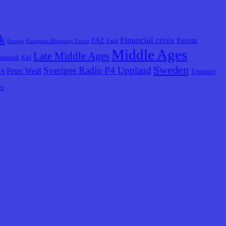
k
Financial crisis
Forum
FAZ
Fazit
Europe
European Monetary Union
Middle Ages
Late Middle Ages
lmstruch
Kiel
Sweden
us
Sveriges Radio P4 Uppland
Peter Weiß
Treasure
gs