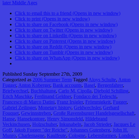
later Middle Ages
Click to email this to a friend (Opens in new window)
Click to print (Opens in new window)
Click to share on Facebook (Opens in new window)
Click to share on Twitter (Opens in new window)
Click to share on LinkedIn (Opens in new window)
Click to share on Pinterest (Opens in new window)
Click to share on Reddit (Opens in new window)
Click to share on Tumblr (Opens in new window)
Click to share on WhatsApp (Opens in new window)
Published
Sunday September 27th, 2009
Categorized as
2006 Summer Term
Tagged
Aloys Schulte
,
Anton
Fugger
,
Anton Koberger
,
Bank accounts
,
Basel
,
Bergenfahrer
,
Briefwechsel
,
Buchhaltung
,
Carlo M. Cipolla
,
Diebold Schilling
,
Erich Maschke
,
Ferdinand Geldner
,
Fondaco dei Tedeschi
,
Francesco di Marco Datini
,
Franz Irsigler
,
Frömmigkeit
,
Fugger
,
Gabriel Zeilinger
,
Monetary history
,
Geldwechsler
,
Gerhard
Fouquet
,
Gewinnstreben
,
Große Ravensburger Handelsgesellschaft
,
Hanse
,
Hansekontore
,
Henry Simonsfeld
,
Hildebrand
Veckinchusen
,
Holzschuher
,
Inkunabeln
,
Jacob Strieder
,
Jacques Le
Goff
,
Jakob Fugger "der Reiche"
,
Johannes Gutenberg
,
John H.
Munro
,
Charlemagne
,
Kaulfeute
,
Cologne
,
Lebensformen
,
London
,