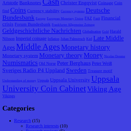
Cash
Banknotes
Christer Engqvist
Aristotle
Coinage
Coin
Coins
Deutsche
Currency stability
find
Currency systems
Bundesbank
Financial
FAZ
Fazit
Europe
European Monetary Union
crisis
Forum Bundesbank
Frankfurter Allgemeine Zeitung
Geldgeschichtliche Nachrichten
Harald
Globalisation
Gold
Late Middle
Imperial coinage
Nilsson
Inflation
Johan Palmstruch
Kiel
Middle Ages
Monetary history
Ages
Monetary theory
Money
Monetary system
Nicolas Oresme
Numismatics
Peter Berghaus
Peter Weiß
Old Norse
Sweden
Sveriges Radio P4 Uppland
Treasure motif
Uppsala
Uppsala University
Uppsala
Understanding of money
University Coin Cabinet
Viking Age
Vikings
Categories
Research
(15)
Research interests
(10)