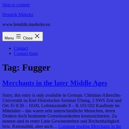
Skip to content
Hendrik Mäkeler
www.hendrik.maekeler.eu
Menu
Close
Contact
Contact form
Tag:
Fugger
Merchants in the later Middle Ages
Sorry, this entry is only available in German. Christian-Albrechts-
Universität zu Kiel Historisches Seminar Übung, 2 SWS Zeit und
Ort: Fr 8:30 – 10:00, Leibniszstraße 8 – R.101/102 Kaufleute im
Mittelalter – das waren sehr unterschiedliche Menschen, deren
Denken doch bestimmte Gemeinsamkeiten kennzeichneten. Zu
nennen sind in erster Linie Gewinnstreben und Rechenhaftigkeit
bzw. Rationalität, aber auch…
Continue reading
Merchants in the