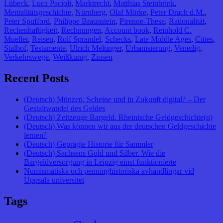
Lübeck
,
Luca Pacioli
,
Marktrecht
,
Matthias Steinbrink
,
Mentalitätsgeschichte
,
Nürnberg
,
Olaf Mörke
,
Peter Drach d.M.
,
Peter Spufford
,
Philippe Braunstein
,
Pirenne-These
,
Rationalität
,
Rechenhaftigkeit
,
Rechnungen
,
Account book
,
Reinhold C.
Mueller
,
Reisen
,
Rolf Sprandel
,
Schecks
,
Late Middle Ages
,
Cities
,
Stalhof
,
Testamente
,
Ulrich Meltinger
,
Urbanisierung
,
Venedig
,
Verkehrswege
,
Weißkunig
,
Zinsen
Recent Posts
(Deutsch) Münzen, Scheine und in Zukunft digital? – Der
Gestaltwandel des Geldes
(Deutsch) Zeitzeuge Bargeld. Rheinische Geldgeschichte(n)
(Deutsch) Was können wir aus der deutschen Geldgeschichte
lernen?
(Deutsch) Geprägte Historie für Sammler
(Deutsch) Sachsens Gold und Silber. Wie die
Bargeldversorgung in Leipzig einst funktionierte
Numismatiska och penninghistoriska avhandlingar vid
Uppsala universitet
Tags