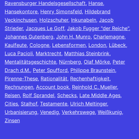
Ravensburger Handelsgesellschaft
,
Hanse
,
Hansekontore
,
Henry Simonsfeld
,
Hildebrand
Veckinchusen
,
Holzschuher
,
Inkunabeln
,
Jacob
Strieder
,
Jacques Le Goff
,
Jakob Fugger "der Reiche"
,
Johannes Gutenberg
,
John H. Munro
,
Charlemagne
,
Kaulfeute
,
Cologne
,
Lebensformen
,
London
,
Lübeck
,
Luca Pacioli
,
Marktrecht
,
Matthias Steinbrink
,
Mentalitätsgeschichte
,
Nürnberg
,
Olaf Mörke
,
Peter
Drach d.M.
,
Peter Spufford
,
Philippe Braunstein
,
Pirenne-These
,
Rationalität
,
Rechenhaftigkeit
,
Rechnungen
,
Account book
,
Reinhold C. Mueller
,
Reisen
,
Rolf Sprandel
,
Schecks
,
Late Middle Ages
,
Cities
,
Stalhof
,
Testamente
,
Ulrich Meltinger
,
Urbanisierung
,
Venedig
,
Verkehrswege
,
Weißkunig
,
Zinsen