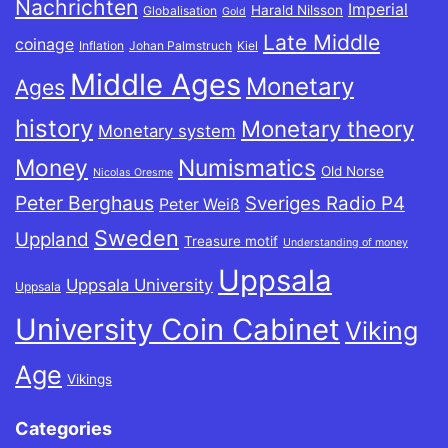
Nachrichten
Imperial
Harald Nilsson
Globalisation
Gold
Late Middle
coinage
Inflation
Johan Palmstruch
Kiel
Middle Ages
Monetary
Ages
history
Monetary theory
Monetary system
Money
Numismatics
Old Norse
Nicolas Oresme
Peter Berghaus
Sveriges Radio P4
Peter Weiß
Sweden
Uppland
Treasure motif
Understanding of money
Uppsala
Uppsala University
Uppsala
University Coin Cabinet
Viking
Age
Vikings
Categories