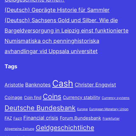
(Deutsch) Geprägte Historie für Sammler
(Deutsch) Sachsens Gold und Silber. Wie die
Bargeldversorgung in Leipzig einst funktionierte
Numismatiska och penninghistoriska
avhandlingar vid Uppsala universitet
Tags
Cash
Banknotes
Christer Engqvist
Aristotle
Coins
Coinage
Currency stability
Coin find
Currency systems
Deutsche Bundesbank
Europe
European Monetary Union
Financial crisis
Forum Bundesbank
FAZ
Fazit
Frankfurter
Geldgeschichtliche
Allgemeine Zeitung