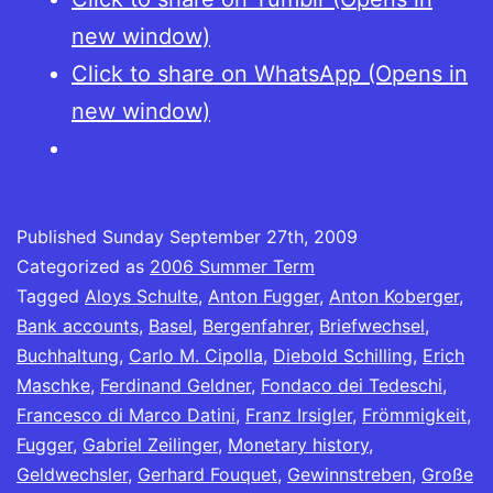
new window)
Click to share on WhatsApp (Opens in
new window)
Published
Sunday September 27th, 2009
Categorized as
2006 Summer Term
Tagged
Aloys Schulte
,
Anton Fugger
,
Anton Koberger
,
Bank accounts
,
Basel
,
Bergenfahrer
,
Briefwechsel
,
Buchhaltung
,
Carlo M. Cipolla
,
Diebold Schilling
,
Erich
Maschke
,
Ferdinand Geldner
,
Fondaco dei Tedeschi
,
Francesco di Marco Datini
,
Franz Irsigler
,
Frömmigkeit
,
Fugger
,
Gabriel Zeilinger
,
Monetary history
,
Geldwechsler
,
Gerhard Fouquet
,
Gewinnstreben
,
Große