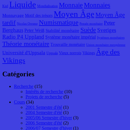
Liquide
Monnaie
Monnaies
Kiel
Mondialisation
Moyen Âge
Moyen Âge
Monnayage
Motif des trésors
Numismatique
tardif
Peter
Nicolas Oresme
Pensée monétaire
Suède
Berghaus
Sveriges
Peter Weiß
Stabilité monétaire
Radio P4 Uppland
Système monétaire impérial
Systèmes monétaires
Théorie monétaire
Trouvaille monétaire
Union monétaire européenne
Âge des
Université d'Uppsala
Vieux norrois
Vikings
Uppsala
Vikings
Catégories
Recherche
(15)
Intérêts de recherche
(10)
Projets de recherche
(5)
Cours
(34)
2001 Semestre d'été
(1)
2004 Semestre d'été
(1)
2005/06 Semestre d'hiver
(3)
2006 Semestre d'été
(2)
2006/07 Semestre d'hiver
(1)