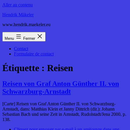
Aller au contenu
Hendrik Mäkeler
www.hendrik.maekeler.eu
Menu
Fermer
Contact
Formulaire de contact
Étiquette :
Reisen
Reisen von Graf Anton Günther II. von
Schwarzburg-Arnstadt
[Carte] Reisen von Graf Anton Günther II. von Schwarzburg-
Arnstadt, dans: Matthias Klein et Janny Dittrich (dir.): Johann
Sebastian Bach und seine Zeit in Arnstadt, Rudolstadt/Jena 2000, p.
138.
Cliquez pour envoyer par e-mail à un ami(ouvre dans une