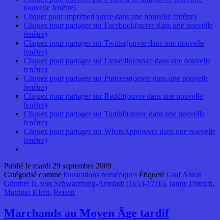
nouvelle fenêtre)
Cliquer pour imprimer(ouvre dans une nouvelle fenêtre)
Cliquez pour partager sur Facebook(ouvre dans une nouvelle
fenêtre)
Cliquez pour partager sur Twitter(ouvre dans une nouvelle
fenêtre)
Cliquez pour partager sur LinkedIn(ouvre dans une nouvelle
fenêtre)
Cliquez pour partager sur Pinterest(ouvre dans une nouvelle
fenêtre)
Cliquez pour partager sur Reddit(ouvre dans une nouvelle
fenêtre)
Cliquez pour partager sur Tumblr(ouvre dans une nouvelle
fenêtre)
Cliquez pour partager sur WhatsApp(ouvre dans une nouvelle
fenêtre)
Publié le
mardi 29 septembre 2009
Catégorisé comme
Illustrations numériques
Étiqueté
Graf Anton
Günther II. von Schwarzburg-Arnstadt (1653-1716)
,
Janny Dittrich
,
Matthias Klein
,
Reisen
Marchands au Moyen Âge tardif