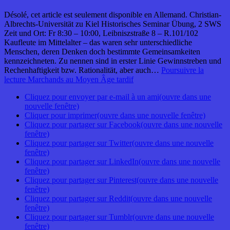
Désolé, cet article est seulement disponible en Allemand. Christian-
Albrechts-Universität zu Kiel Historisches Seminar Übung, 2 SWS
Zeit und Ort: Fr 8:30 – 10:00, Leibniszstraße 8 – R.101/102
Kaufleute im Mittelalter – das waren sehr unterschiedliche
Menschen, deren Denken doch bestimmte Gemeinsamkeiten
kennzeichneten. Zu nennen sind in erster Linie Gewinnstreben und
Rechenhaftigkeit bzw. Rationalität, aber auch…
Poursuivre la
lecture
Marchands au Moyen Âge tardif
Cliquez pour envoyer par e-mail à un ami(ouvre dans une
nouvelle fenêtre)
Cliquer pour imprimer(ouvre dans une nouvelle fenêtre)
Cliquez pour partager sur Facebook(ouvre dans une nouvelle
fenêtre)
Cliquez pour partager sur Twitter(ouvre dans une nouvelle
fenêtre)
Cliquez pour partager sur LinkedIn(ouvre dans une nouvelle
fenêtre)
Cliquez pour partager sur Pinterest(ouvre dans une nouvelle
fenêtre)
Cliquez pour partager sur Reddit(ouvre dans une nouvelle
fenêtre)
Cliquez pour partager sur Tumblr(ouvre dans une nouvelle
fenêtre)