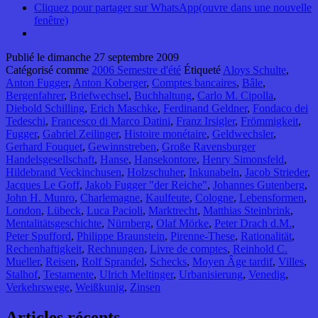
Cliquez pour partager sur WhatsApp(ouvre dans une nouvelle
fenêtre)
Publié le
dimanche 27 septembre 2009
Catégorisé comme
2006 Semestre d'été
Étiqueté
Aloys Schulte
,
Anton Fugger
,
Anton Koberger
,
Comptes bancaires
,
Bâle
,
Bergenfahrer
,
Briefwechsel
,
Buchhaltung
,
Carlo M. Cipolla
,
Diebold Schilling
,
Erich Maschke
,
Ferdinand Geldner
,
Fondaco dei
Tedeschi
,
Francesco di Marco Datini
,
Franz Irsigler
,
Frömmigkeit
,
Fugger
,
Gabriel Zeilinger
,
Histoire monétaire
,
Geldwechsler
,
Gerhard Fouquet
,
Gewinnstreben
,
Große Ravensburger
Handelsgesellschaft
,
Hanse
,
Hansekontore
,
Henry Simonsfeld
,
Hildebrand Veckinchusen
,
Holzschuher
,
Inkunabeln
,
Jacob Strieder
,
Jacques Le Goff
,
Jakob Fugger "der Reiche"
,
Johannes Gutenberg
,
John H. Munro
,
Charlemagne
,
Kaulfeute
,
Cologne
,
Lebensformen
,
London
,
Lübeck
,
Luca Pacioli
,
Marktrecht
,
Matthias Steinbrink
,
Mentalitätsgeschichte
,
Nürnberg
,
Olaf Mörke
,
Peter Drach d.M.
,
Peter Spufford
,
Philippe Braunstein
,
Pirenne-These
,
Rationalität
,
Rechenhaftigkeit
,
Rechnungen
,
Livre de comptes
,
Reinhold C.
Mueller
,
Reisen
,
Rolf Sprandel
,
Schecks
,
Moyen Âge tardif
,
Villes
,
Stalhof
,
Testamente
,
Ulrich Meltinger
,
Urbanisierung
,
Venedig
,
Verkehrswege
,
Weißkunig
,
Zinsen
Articles récents