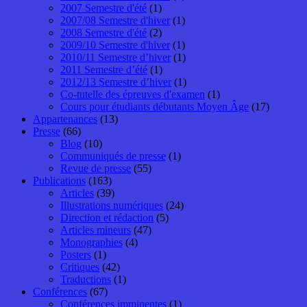
2007 Semestre d'été
(1)
2007/08 Semestre d'hiver
(1)
2008 Semestre d'été
(2)
2009/10 Semestre d'hiver
(1)
2010/11 Semestre d’hiver
(1)
2011 Semestre d’été
(1)
2012/13 Semestre d’hiver
(1)
Co-tutelle des épreuves d'examen
(1)
Cours pour étudiants débutants Moyen Âge
(17)
Appartenances
(13)
Presse
(66)
Blog
(10)
Communiqués de presse
(1)
Revue de presse
(55)
Publications
(163)
Articles
(39)
Illustrations numériques
(24)
Direction et rédaction
(5)
Articles mineurs
(47)
Monographies
(4)
Posters
(1)
Critiques
(42)
Traductions
(1)
Conférences
(67)
Conférences imminentes
(1)