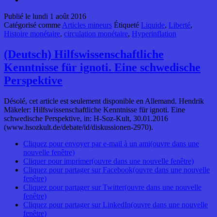
Publié le
lundi 1 août 2016
Catégorisé comme
Articles mineurs
Étiqueté
Liquide
,
Liberté
,
Histoire monétaire
,
circulation monétaire
,
Hyperinflation
(Deutsch) Hilfswissenschaftliche
Kenntnisse für ignoti. Eine schwedische
Perspektive
Désolé, cet article est seulement disponible en Allemand. Hendrik
Mäkeler: Hilfswissenschaftliche Kenntnisse für ignoti. Eine
schwedische Perspektive, in: H-Soz-Kult, 30.01.2016
(www.hsozkult.de/debate/id/diskussionen-2970).
Cliquez pour envoyer par e-mail à un ami(ouvre dans une
nouvelle fenêtre)
Cliquer pour imprimer(ouvre dans une nouvelle fenêtre)
Cliquez pour partager sur Facebook(ouvre dans une nouvelle
fenêtre)
Cliquez pour partager sur Twitter(ouvre dans une nouvelle
fenêtre)
Cliquez pour partager sur LinkedIn(ouvre dans une nouvelle
fenêtre)