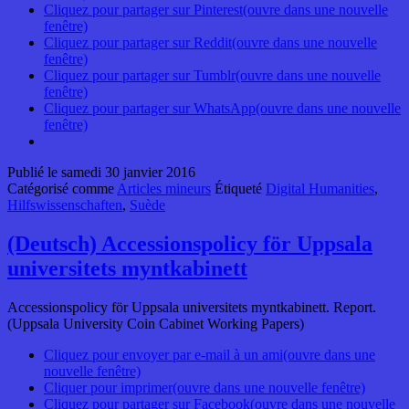
Cliquez pour partager sur Pinterest(ouvre dans une nouvelle
fenêtre)
Cliquez pour partager sur Reddit(ouvre dans une nouvelle
fenêtre)
Cliquez pour partager sur Tumblr(ouvre dans une nouvelle
fenêtre)
Cliquez pour partager sur WhatsApp(ouvre dans une nouvelle
fenêtre)
Publié le
samedi 30 janvier 2016
Catégorisé comme
Articles mineurs
Étiqueté
Digital Humanities
,
Hilfswissenschaften
,
Suède
(Deutsch) Accessionspolicy för Uppsala
universitets myntkabinett
Accessionspolicy för Uppsala universitets myntkabinett. Report.
(Uppsala University Coin Cabinet Working Papers)
Cliquez pour envoyer par e-mail à un ami(ouvre dans une
nouvelle fenêtre)
Cliquer pour imprimer(ouvre dans une nouvelle fenêtre)
Cliquez pour partager sur Facebook(ouvre dans une nouvelle