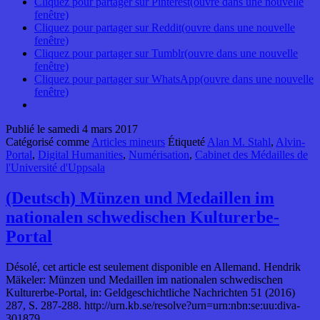
Cliquez pour partager sur Pinterest(ouvre dans une nouvelle
fenêtre)
Cliquez pour partager sur Reddit(ouvre dans une nouvelle
fenêtre)
Cliquez pour partager sur Tumblr(ouvre dans une nouvelle
fenêtre)
Cliquez pour partager sur WhatsApp(ouvre dans une nouvelle
fenêtre)
Publié le
samedi 4 mars 2017
Catégorisé comme
Articles mineurs
Étiqueté
Alan M. Stahl
,
Alvin-
Portal
,
Digital Humanities
,
Numérisation
,
Cabinet des Médailles de
l'Université d'Uppsala
(Deutsch) Münzen und Medaillen im
nationalen schwedischen Kulturerbe-
Portal
Désolé, cet article est seulement disponible en Allemand. Hendrik
Mäkeler: Münzen und Medaillen im nationalen schwedischen
Kulturerbe-Portal, in: Geldgeschichtliche Nachrichten 51 (2016)
287, S. 287-288. http://urn.kb.se/resolve?urn=urn:nbn:se:uu:diva-
301879