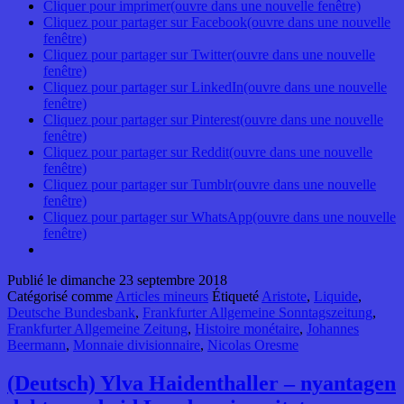
Cliquer pour imprimer(ouvre dans une nouvelle fenêtre)
Cliquez pour partager sur Facebook(ouvre dans une nouvelle
fenêtre)
Cliquez pour partager sur Twitter(ouvre dans une nouvelle
fenêtre)
Cliquez pour partager sur LinkedIn(ouvre dans une nouvelle
fenêtre)
Cliquez pour partager sur Pinterest(ouvre dans une nouvelle
fenêtre)
Cliquez pour partager sur Reddit(ouvre dans une nouvelle
fenêtre)
Cliquez pour partager sur Tumblr(ouvre dans une nouvelle
fenêtre)
Cliquez pour partager sur WhatsApp(ouvre dans une nouvelle
fenêtre)
Publié le
dimanche 23 septembre 2018
Catégorisé comme
Articles mineurs
Étiqueté
Aristote
,
Liquide
,
Deutsche Bundesbank
,
Frankfurter Allgemeine Sonntagszeitung
,
Frankfurter Allgemeine Zeitung
,
Histoire monétaire
,
Johannes
Beermann
,
Monnaie divisionnaire
,
Nicolas Oresme
(Deutsch) Ylva Haidenthaller – nyantagen