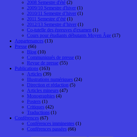
2008 Semestre d'été
(2)
2009/10 Semestre d'hiver
(1)
2010/11 Semestre d’hiver
(1)
2011 Semestre d’été
(1)
2012/13 Semestre d’hiver
(1)
Co-tutelle des épreuves d'examen
(1)
Cours pour étudiants débutants Moyen Âge
(17)
Appartenances
(13)
Presse
(66)
Blog
(10)
Communiqués de presse
(1)
Revue de presse
(55)
Publications
(163)
Articles
(39)
Illustrations numériques
(24)
Direction et rédaction
(5)
Articles mineurs
(47)
Monographies
(4)
Posters
(1)
Critiques
(42)
Traductions
(1)
Conférences
(67)
Conférences imminentes
(1)
Conférences passées
(66)