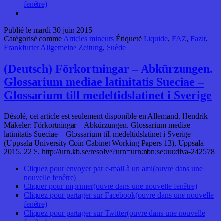
fenêtre)
Publié le
mardi 30 juin 2015
Catégorisé comme
Articles mineurs
Étiqueté
Liquide
,
FAZ
,
Fazit
,
Frankfurter Allgemeine Zeitung
,
Suède
(Deutsch) Förkortningar – Abkürzungen.
Glossarium mediae latinitatis Sueciae –
Glossarium till medeltidslatinet i Sverige
Désolé, cet article est seulement disponible en Allemand. Hendrik
Mäkeler: Förkortningar – Abkürzungen. Glossarium mediae
latinitatis Sueciae – Glossarium till medeltidslatinet i Sverige
(Uppsala University Coin Cabinet Working Papers 13), Uppsala
2015. 22 S. http://urn.kb.se/resolve?urn=urn:nbn:se:uu:diva-242578
Cliquez pour envoyer par e-mail à un ami(ouvre dans une
nouvelle fenêtre)
Cliquer pour imprimer(ouvre dans une nouvelle fenêtre)
Cliquez pour partager sur Facebook(ouvre dans une nouvelle
fenêtre)
Cliquez pour partager sur Twitter(ouvre dans une nouvelle