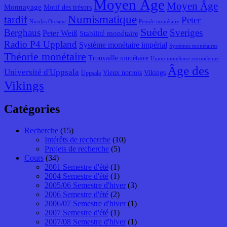
Moyen Âge
Moyen Âge
Monnayage
Motif des trésors
Numismatique
tardif
Peter
Nicolas Oresme
Pensée monétaire
Suède
Berghaus
Sveriges
Peter Weiß
Stabilité monétaire
Radio P4 Uppland
Système monétaire impérial
Systèmes monétaires
Théorie monétaire
Trouvaille monétaire
Union monétaire européenne
Âge des
Université d'Uppsala
Vieux norrois
Vikings
Uppsala
Vikings
Catégories
Recherche
(15)
Intérêts de recherche
(10)
Projets de recherche
(5)
Cours
(34)
2001 Semestre d'été
(1)
2004 Semestre d'été
(1)
2005/06 Semestre d'hiver
(3)
2006 Semestre d'été
(2)
2006/07 Semestre d'hiver
(1)
2007 Semestre d'été
(1)
2007/08 Semestre d'hiver
(1)