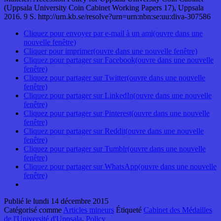
(Uppsala University Coin Cabinet Working Papers 17), Uppsala
2016. 9 S. http://urn.kb.se/resolve?urn=urn:nbn:se:uu:diva-307586
Cliquez pour envoyer par e-mail à un ami(ouvre dans une
nouvelle fenêtre)
Cliquer pour imprimer(ouvre dans une nouvelle fenêtre)
Cliquez pour partager sur Facebook(ouvre dans une nouvelle
fenêtre)
Cliquez pour partager sur Twitter(ouvre dans une nouvelle
fenêtre)
Cliquez pour partager sur LinkedIn(ouvre dans une nouvelle
fenêtre)
Cliquez pour partager sur Pinterest(ouvre dans une nouvelle
fenêtre)
Cliquez pour partager sur Reddit(ouvre dans une nouvelle
fenêtre)
Cliquez pour partager sur Tumblr(ouvre dans une nouvelle
fenêtre)
Cliquez pour partager sur WhatsApp(ouvre dans une nouvelle
fenêtre)
Publié le
lundi 14 décembre 2015
Catégorisé comme
Articles mineurs
Étiqueté
Cabinet des Médailles
de l'Université d'Uppsala
,
Policy