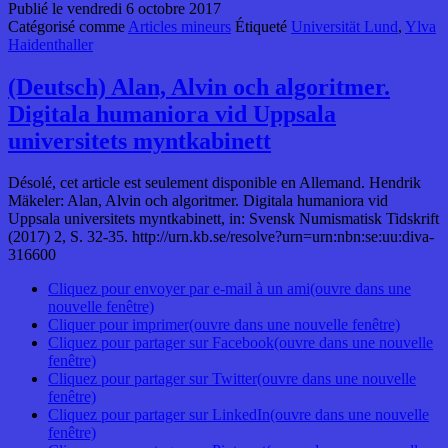
Publié le
vendredi 6 octobre 2017
Catégorisé comme
Articles mineurs
Étiqueté
Universität Lund
,
Ylva
Haidenthaller
(Deutsch) Alan, Alvin och algoritmer.
Digitala humaniora vid Uppsala
universitets myntkabinett
Désolé, cet article est seulement disponible en Allemand. Hendrik
Mäkeler: Alan, Alvin och algoritmer. Digitala humaniora vid
Uppsala universitets myntkabinett, in: Svensk Numismatisk Tidskrift
(2017) 2, S. 32-35. http://urn.kb.se/resolve?urn=urn:nbn:se:uu:diva-
316600
Cliquez pour envoyer par e-mail à un ami(ouvre dans une
nouvelle fenêtre)
Cliquer pour imprimer(ouvre dans une nouvelle fenêtre)
Cliquez pour partager sur Facebook(ouvre dans une nouvelle
fenêtre)
Cliquez pour partager sur Twitter(ouvre dans une nouvelle
fenêtre)
Cliquez pour partager sur LinkedIn(ouvre dans une nouvelle
fenêtre)