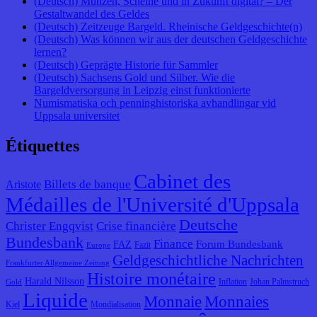
(Deutsch) Münzen, Scheine und in Zukunft digital? – Der
Gestaltwandel des Geldes
(Deutsch) Zeitzeuge Bargeld. Rheinische Geldgeschichte(n)
(Deutsch) Was können wir aus der deutschen Geldgeschichte
lernen?
(Deutsch) Geprägte Historie für Sammler
(Deutsch) Sachsens Gold und Silber. Wie die
Bargeldversorgung in Leipzig einst funktionierte
Numismatiska och penninghistoriska avhandlingar vid
Uppsala universitet
Étiquettes
Cabinet des
Billets de banque
Aristote
Médailles de l'Université d'Uppsala
Deutsche
Christer Engqvist
Crise financière
Bundesbank
Finance
Forum Bundesbank
FAZ
Fazit
Europe
Geldgeschichtliche Nachrichten
Frankfurter Allgemeine Zeitung
Histoire monétaire
Harald Nilsson
Inflation
Johan Palmstruch
Gold
Liquide
Monnaie
Monnaies
Kiel
Mondialisation