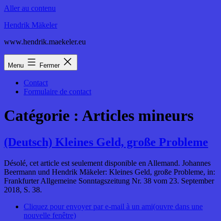
Aller au contenu
Hendrik Mäkeler
www.hendrik.maekeler.eu
Menu
Fermer
Contact
Formulaire de contact
Catégorie :
Articles mineurs
(Deutsch) Kleines Geld, große Probleme
Désolé, cet article est seulement disponible en Allemand. Johannes
Beermann und Hendrik Mäkeler: Kleines Geld, große Probleme, in:
Frankfurter Allgemeine Sonntagszeitung Nr. 38 vom 23. September
2018, S. 38.
Cliquez pour envoyer par e-mail à un ami(ouvre dans une
nouvelle fenêtre)