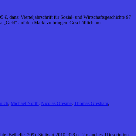
, dans: Vierteljahrschrift für Sozial- und Wirtschaftsgeschichte 97
a „Geld“ auf den Markt zu bringen. Geschäftlich am
ruch
,
Michael North
,
Nicolas Oresme
,
Thomas Gresham
,
e. Beihefte, 209), Stuttgart 2010. 328 p., 2 planches. [Description