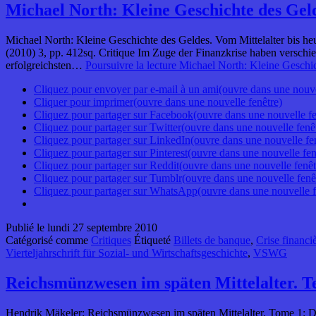
Michael North: Kleine Geschichte des Geld
Michael North: Kleine Geschichte des Geldes. Vom Mittelalter bis he
(2010) 3, pp. 412sq. Critique Im Zuge der Finanzkrise haben versch
erfolgreichsten…
Poursuivre la lecture
Michael North: Kleine Geschic
Cliquez pour envoyer par e-mail à un ami(ouvre dans une nouve
Cliquer pour imprimer(ouvre dans une nouvelle fenêtre)
Cliquez pour partager sur Facebook(ouvre dans une nouvelle fe
Cliquez pour partager sur Twitter(ouvre dans une nouvelle fenê
Cliquez pour partager sur LinkedIn(ouvre dans une nouvelle fe
Cliquez pour partager sur Pinterest(ouvre dans une nouvelle fen
Cliquez pour partager sur Reddit(ouvre dans une nouvelle fenêt
Cliquez pour partager sur Tumblr(ouvre dans une nouvelle fenê
Cliquez pour partager sur WhatsApp(ouvre dans une nouvelle f
Publié le
lundi 27 septembre 2010
Catégorisé comme
Critiques
Étiqueté
Billets de banque
,
Crise financi
Vierteljahrschrift für Sozial- und Wirtschaftsgeschichte
,
VSWG
Reichsmünzwesen im späten Mittelalter. Te
Hendrik Mäkeler: Reichsmünzwesen im späten Mittelalter. Tome 1: Das 1