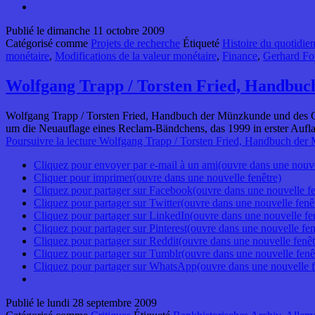
Publié le
dimanche 11 octobre 2009
Catégorisé comme
Projets de recherche
Étiqueté
Histoire du quotidie
monétaire
,
Modifications de la valeur monétaire
,
Finance
,
Gerhard Fo
Wolfgang Trapp / Torsten Fried, Handbuc
Wolfgang Trapp / Torsten Fried, Handbuch der Münzkunde und des Ge
um die Neuauflage eines Reclam-Bändchens, das 1999 in erster Au
Poursuivre la lecture
Wolfgang Trapp / Torsten Fried, Handbuch der
Cliquez pour envoyer par e-mail à un ami(ouvre dans une nouve
Cliquer pour imprimer(ouvre dans une nouvelle fenêtre)
Cliquez pour partager sur Facebook(ouvre dans une nouvelle fe
Cliquez pour partager sur Twitter(ouvre dans une nouvelle fenê
Cliquez pour partager sur LinkedIn(ouvre dans une nouvelle fe
Cliquez pour partager sur Pinterest(ouvre dans une nouvelle fen
Cliquez pour partager sur Reddit(ouvre dans une nouvelle fenêt
Cliquez pour partager sur Tumblr(ouvre dans une nouvelle fenê
Cliquez pour partager sur WhatsApp(ouvre dans une nouvelle f
Publié le
lundi 28 septembre 2009