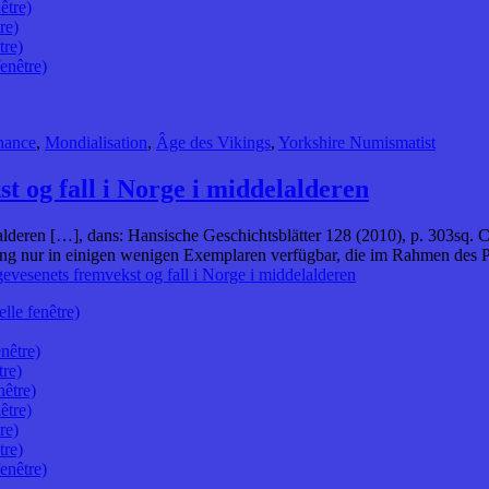
être)
re)
tre)
enêtre)
nance
,
Mondialisation
,
Âge des Vikings
,
Yorkshire Numismatist
t og fall i Norge i middelalderen
lderen […], dans: Hansische Geschichtsblätter 128 (2010), p. 303sq. C
ng nur in einigen wenigen Exemplaren verfügbar, die im Rahmen des Pr
evesenets fremvekst og fall i Norge i middelalderen
lle fenêtre)
nêtre)
tre)
nêtre)
être)
re)
tre)
enêtre)