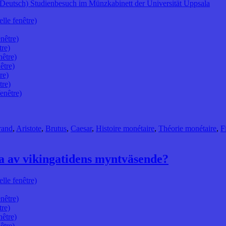
(Deutsch) Studienbesuch im Münzkabinett der Universität Uppsala
lle fenêtre)
nêtre)
tre)
nêtre)
être)
re)
tre)
enêtre)
rand
,
Aristote
,
Brutus
,
Caesar
,
Histoire monétaire
,
Théorie monétaire
,
F
ra av vikingatidens myntväsende?
lle fenêtre)
nêtre)
tre)
nêtre)
être)