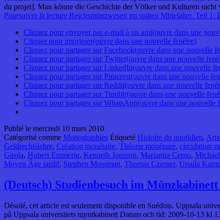
du projet]. Man könne die Geschichte der Völker und Kulturen nich
Poursuivre la lecture
Reichsmünzwesen im späten Mittelalter. Teil 1: 
Cliquez pour envoyer par e-mail à un ami(ouvre dans une nouve
Cliquer pour imprimer(ouvre dans une nouvelle fenêtre)
Cliquez pour partager sur Facebook(ouvre dans une nouvelle fe
Cliquez pour partager sur Twitter(ouvre dans une nouvelle fenê
Cliquez pour partager sur LinkedIn(ouvre dans une nouvelle fe
Cliquez pour partager sur Pinterest(ouvre dans une nouvelle fen
Cliquez pour partager sur Reddit(ouvre dans une nouvelle fenêt
Cliquez pour partager sur Tumblr(ouvre dans une nouvelle fenê
Cliquez pour partager sur WhatsApp(ouvre dans une nouvelle f
Publié le
mercredi 10 mars 2010
Catégorisé comme
Monographies
Étiqueté
Histoire du quotidien
,
Aris
Geldrechtslehre
,
Création monétaire
,
Théorie monétaire
,
circulation m
Girola
,
Hubert Emmerig
,
Kenneth Jonsson
,
Marianna Cerno
,
Michael
Moyen Âge tardif
,
Stephen Mossman
,
Thomas Czerner
,
Ursula Kam
(Deutsch) Studienbesuch im Münzkabinett 
Désolé, cet article est seulement disponible en Suédois. Uppsala unive
på Uppsala universitets myntkabinett Datum och tid: 2009-10-13 kl 1