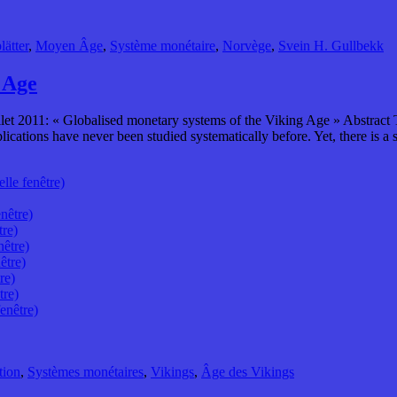
ätter
,
Moyen Âge
,
Système monétaire
,
Norvège
,
Svein H. Gullbekk
 Age
llet 2011: « Globalised monetary systems of the Viking Age » Abstract T
ications have never been studied systematically before. Yet, there is 
lle fenêtre)
nêtre)
tre)
nêtre)
être)
re)
tre)
enêtre)
tion
,
Systèmes monétaires
,
Vikings
,
Âge des Vikings