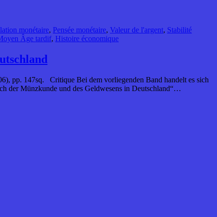
ulation monétaire
,
Pensée monétaire
,
Valeur de l'argent
,
Stabilité
Moyen Âge tardif
,
Histoire économique
utschland
6), pp. 147sq. Critique Bei dem vorliegenden Band handelt es sich
dbuch der Münzkunde und des Geldwesens in Deutschland“…