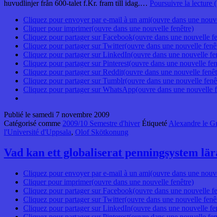
huvudlinjer från 600-talet f.Kr. fram till idag.…
Poursuivre la lecture
Cliquez pour envoyer par e-mail à un ami(ouvre dans une nouve
Cliquer pour imprimer(ouvre dans une nouvelle fenêtre)
Cliquez pour partager sur Facebook(ouvre dans une nouvelle fe
Cliquez pour partager sur Twitter(ouvre dans une nouvelle fenê
Cliquez pour partager sur LinkedIn(ouvre dans une nouvelle fe
Cliquez pour partager sur Pinterest(ouvre dans une nouvelle fen
Cliquez pour partager sur Reddit(ouvre dans une nouvelle fenêt
Cliquez pour partager sur Tumblr(ouvre dans une nouvelle fenê
Cliquez pour partager sur WhatsApp(ouvre dans une nouvelle f
Publié le
samedi 7 novembre 2009
Catégorisé comme
2009/10 Semestre d'hiver
Étiqueté
Alexandre le G
l'Université d'Uppsala
,
Olof Skötkonung
Vad kan ett globaliserat penningsystem lä
Cliquez pour envoyer par e-mail à un ami(ouvre dans une nouve
Cliquer pour imprimer(ouvre dans une nouvelle fenêtre)
Cliquez pour partager sur Facebook(ouvre dans une nouvelle fe
Cliquez pour partager sur Twitter(ouvre dans une nouvelle fenê
Cliquez pour partager sur LinkedIn(ouvre dans une nouvelle fe
Cliquez pour partager sur Pinterest(ouvre dans une nouvelle fen