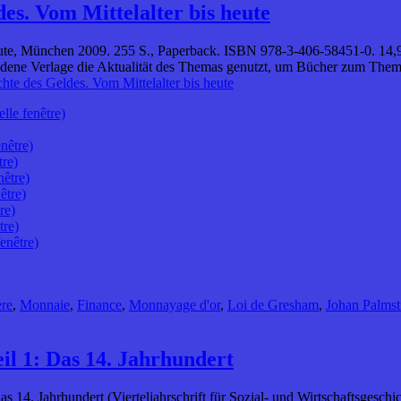
es. Vom Mittelalter bis heute
ute, München 2009. 255 S., Paperback. ISBN 978-3-406-58451-0. 14,95 €
iedene Verlage die Aktualität des Themas genutzt, um Bücher zum Them
hte des Geldes. Vom Mittelalter bis heute
lle fenêtre)
nêtre)
tre)
nêtre)
être)
re)
tre)
enêtre)
ère
,
Monnaie
,
Finance
,
Monnayage d'or
,
Loi de Gresham
,
Johan Palmst
il 1: Das 14. Jahrhundert
4. Jahrhundert (Vierteljahrschrift für Sozial- und Wirtschaftsgeschicht