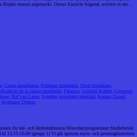
lm Röpke einmal angemerkt. Dieser Einsicht folgend, werden in der…
e
,
Crises monétaires
,
Politique monétaire
,
Droit monétaire
,
fications de la valeur monétaire
,
Finance
,
Gerhard Köbler
,
Giuseppe
ique
,
Raf van Laere
,
Système monétaire impérial
,
Roman Zaoral
,
,
Wolfgang Dobras
tutionen för idé- och lärdomshistoria Historikerprogrammet Studiebesök
4 kl 13.15-16.00 (grupp 1) Vi går igenom mynt- och penninghistoriens