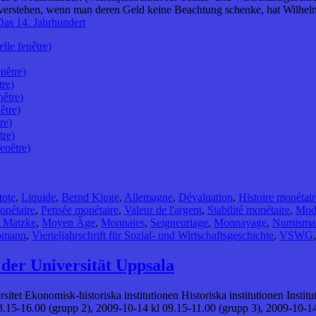
t verstehen, wenn man deren Geld keine Beachtung schenke, hat Wilhe
Das 14. Jahrhundert
lle fenêtre)
nêtre)
tre)
nêtre)
être)
re)
tre)
enêtre)
tote
,
Liquide
,
Bernd Kluge
,
Allemagne
,
Dévaluation
,
Histoire monétair
onétaire
,
Pensée monétaire
,
Valeur de l'argent
,
Stabilité monétaire
,
Modi
 Matzke
,
Moyen Âge
,
Monnaies
,
Seigneuriage
,
Monnayage
,
Numismat
pmann
,
Vierteljahrschrift für Sozial- und Wirtschaftsgeschichte
,
VSWG
der Universität Uppsala
rsitet Ekonomisk-historiska institutionen Historiska institutionen Insti
3.15-16.00 (grupp 2), 2009-10-14 kl 09.15-11.00 (grupp 3), 2009-10-1