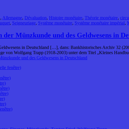
n
,
Allemagne
,
Dévaluation
,
Histoire monétaire
,
Théorie monétaire
,
circ
uquet
,
Seigneuriage
,
Système monétaire
,
Système monétaire impérial
,
h der Münzkunde und des Geldwesens in De
ldwesens in Deutschland […], dans: Bankhistorisches Archiv 32 (200
flage von Wolfgang Trapp (1918-2003) unter dem Titel „Kleines Han
 Münzkunde und des Geldwesens in Deutschland
lle fenêtre)
nêtre)
tre)
nêtre)
être)
re)
tre)
enêtre)