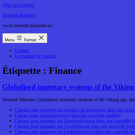
Aller au contenu
Hendrik Mäkeler
www.hendrik.maekeler.eu
Menu
Fermer
Contact
Formulaire de contact
Étiquette :
Finance
Globalised monetary systems of the Viking
Hendrik Mäkeler: Globalised monetary systems of the Viking age, da
Cliquez pour envoyer par e-mail à un ami(ouvre dans une nouve
Cliquer pour imprimer(ouvre dans une nouvelle fenêtre)
Cliquez pour partager sur Facebook(ouvre dans une nouvelle fe
Cliquez pour partager sur Twitter(ouvre dans une nouvelle fenê
Cliquez pour partager sur LinkedIn(ouvre dans une nouvelle fe