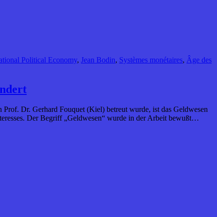
ational Political Economy
,
Jean Bodin
,
Systèmes monétaires
,
Âge des
undert
n Prof. Dr. Gerhard Fouquet (Kiel) betreut wurde, ist das Geldwesen
Interesses. Der Begriff „Geldwesen“ wurde in der Arbeit bewußt…