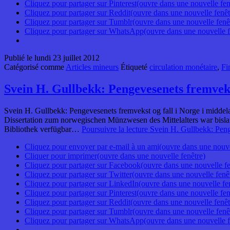
Cliquez pour partager sur Pinterest(ouvre dans une nouvelle fen
Cliquez pour partager sur Reddit(ouvre dans une nouvelle fenêt
Cliquez pour partager sur Tumblr(ouvre dans une nouvelle fenê
Cliquez pour partager sur WhatsApp(ouvre dans une nouvelle f
Publié le
lundi 23 juillet 2012
Catégorisé comme
Articles mineurs
Étiqueté
circulation monétaire
,
Fi
Svein H. Gullbekk: Pengevesenets fremveks
Svein H. Gullbekk: Pengevesenets fremvekst og fall i Norge i middela
Dissertation zum norwegischen Münzwesen des Mittelalters war bisla
Bibliothek verfügbar…
Poursuivre la lecture
Svein H. Gullbekk: Peng
Cliquez pour envoyer par e-mail à un ami(ouvre dans une nouve
Cliquer pour imprimer(ouvre dans une nouvelle fenêtre)
Cliquez pour partager sur Facebook(ouvre dans une nouvelle fe
Cliquez pour partager sur Twitter(ouvre dans une nouvelle fenê
Cliquez pour partager sur LinkedIn(ouvre dans une nouvelle fe
Cliquez pour partager sur Pinterest(ouvre dans une nouvelle fen
Cliquez pour partager sur Reddit(ouvre dans une nouvelle fenêt
Cliquez pour partager sur Tumblr(ouvre dans une nouvelle fenê
Cliquez pour partager sur WhatsApp(ouvre dans une nouvelle f