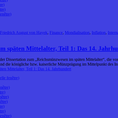
re)
tre)
enêtre)
Friedrich August von Hayek
,
Finance
,
Mondialisation
,
Inflation
,
Intern
m späten Mittelalter, Teil 1: Das 14. Jahrh
 der Dissertation zum „Reichsmünzwesen im späten Mittelalter“, die vo
and die königliche bzw. kaiserliche Münzprägung im Mittelpunkt des 
en Mittelalter, Teil 1: Das 14. Jahrhundert
lle fenêtre)
nêtre)
tre)
nêtre)
être)
re)
tre)
enêtre)