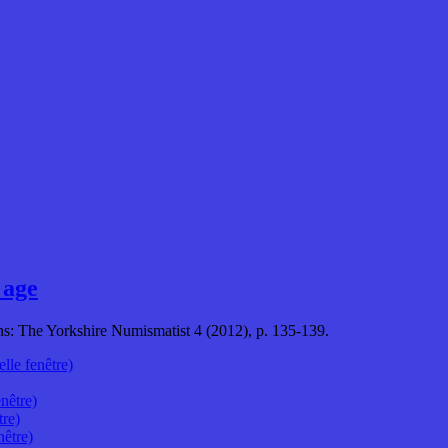
 age
ns: The Yorkshire Numismatist 4 (2012), p. 135-139.
lle fenêtre)
nêtre)
tre)
nêtre)