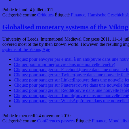
Publié le
lundi 4 juillet 2011
Catégorisé comme
Critiques
Étiqueté
Finance
,
Hansische Geschichtsbl
Globalised monetary systems of the Viking
University of Leeds, International Medieval Congress 2011, 11-14 jui
covered most of the by then known world. However, the resulting impl
systems of the Viking Age
Cliquez pour envoyer par e-mail à un ami(ouvre dans une nouve
Cliquer pour imprimer(ouvre dans une nouvelle fenêtre)
Cliquez pour partager sur Facebook(ouvre dans une nouvelle fe
Cliquez pour partager sur Twitter(ouvre dans une nouvelle fenê
Cliquez pour partager sur LinkedIn(ouvre dans une nouvelle fe
Cliquez pour partager sur Pinterest(ouvre dans une nouvelle fen
Cliquez pour partager sur Reddit(ouvre dans une nouvelle fenêt
Cliquez pour partager sur Tumblr(ouvre dans une nouvelle fenê
Cliquez pour partager sur WhatsApp(ouvre dans une nouvelle f
Publié le
mercredi 24 novembre 2010
Catégorisé comme
Conférences passées
Étiqueté
Finance
,
Mondialisa