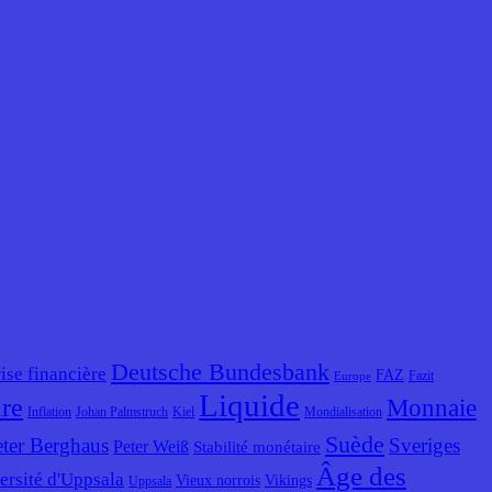
Deutsche Bundesbank
ise financière
FAZ
Fazit
Europe
Liquide
ire
Monnaie
Inflation
Johan Palmstruch
Kiel
Mondialisation
Suède
eter Berghaus
Sveriges
Peter Weiß
Stabilité monétaire
Âge des
ersité d'Uppsala
Vieux norrois
Vikings
Uppsala