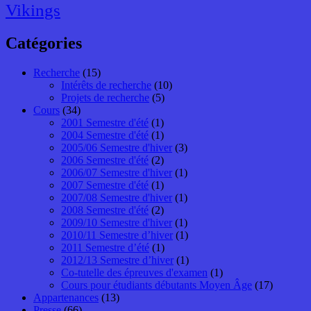
Vikings
Catégories
Recherche
(15)
Intérêts de recherche
(10)
Projets de recherche
(5)
Cours
(34)
2001 Semestre d'été
(1)
2004 Semestre d'été
(1)
2005/06 Semestre d'hiver
(3)
2006 Semestre d'été
(2)
2006/07 Semestre d'hiver
(1)
2007 Semestre d'été
(1)
2007/08 Semestre d'hiver
(1)
2008 Semestre d'été
(2)
2009/10 Semestre d'hiver
(1)
2010/11 Semestre d’hiver
(1)
2011 Semestre d’été
(1)
2012/13 Semestre d’hiver
(1)
Co-tutelle des épreuves d'examen
(1)
Cours pour étudiants débutants Moyen Âge
(17)
Appartenances
(13)
Presse
(66)