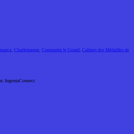
inance
,
Charlemagne
,
Constantin le Grand
,
Cabinet des Médailles de
ien: IngentaConnect