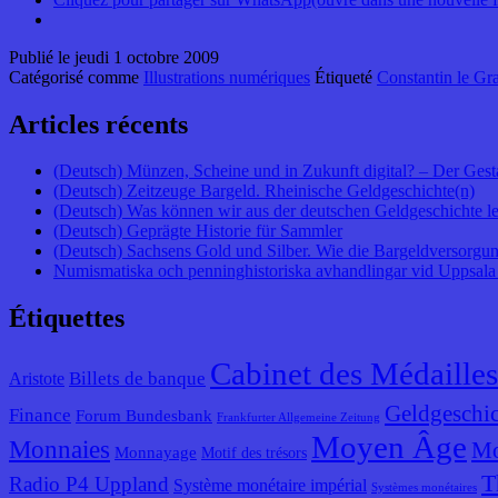
Publié le
jeudi 1 octobre 2009
Catégorisé comme
Illustrations numériques
Étiqueté
Constantin le Gr
Articles récents
(Deutsch) Münzen, Scheine und in Zukunft digital? – Der Gest
(Deutsch) Zeitzeuge Bargeld. Rheinische Geldgeschichte(n)
(Deutsch) Was können wir aus der deutschen Geldgeschichte l
(Deutsch) Geprägte Historie für Sammler
(Deutsch) Sachsens Gold und Silber. Wie die Bargeldversorgung
Numismatiska och penninghistoriska avhandlingar vid Uppsala 
Étiquettes
Cabinet des Médailles
Billets de banque
Aristote
Geldgeschic
Finance
Forum Bundesbank
Frankfurter Allgemeine Zeitung
Moyen Âge
Monnaies
Mo
Monnayage
Motif des trésors
T
Radio P4 Uppland
Système monétaire impérial
Systèmes monétaires