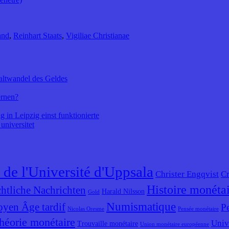
and
,
Reinhart Staats
,
Vigiliae Christianae
altwandel des Geldes
ernen?
 in Leipzig einst funktionierte
universitet
 de l'Université d'Uppsala
Christer Engqvist
Cr
Histoire monéta
htliche Nachrichten
Harald Nilsson
Gold
Numismatique
yen Âge tardif
P
Nicolas Oresme
Pensée monétaire
héorie monétaire
Univ
Trouvaille monétaire
Union monétaire européenne