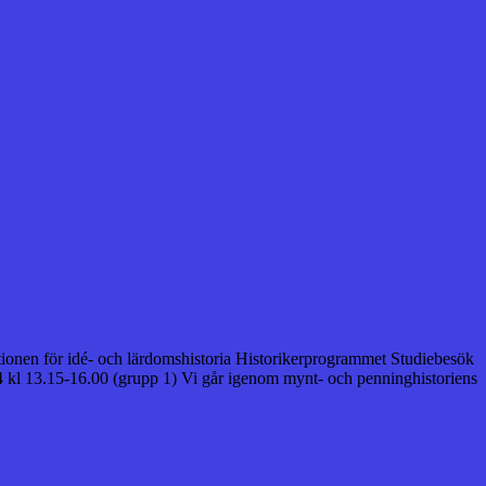
tutionen för idé- och lärdomshistoria Historikerprogrammet Studiebesök
4 kl 13.15-16.00 (grupp 1) Vi går igenom mynt- och penninghistoriens