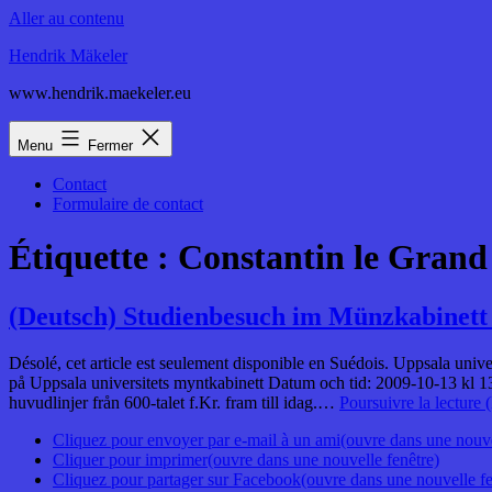
Aller au contenu
Hendrik Mäkeler
www.hendrik.maekeler.eu
Menu
Fermer
Contact
Formulaire de contact
Étiquette :
Constantin le Grand
(Deutsch) Studienbesuch im Münzkabinett 
Désolé, cet article est seulement disponible en Suédois. Uppsala unive
på Uppsala universitets myntkabinett Datum och tid: 2009-10-13 kl 1
huvudlinjer från 600-talet f.Kr. fram till idag.…
Poursuivre la lecture
Cliquez pour envoyer par e-mail à un ami(ouvre dans une nouve
Cliquer pour imprimer(ouvre dans une nouvelle fenêtre)
Cliquez pour partager sur Facebook(ouvre dans une nouvelle fe