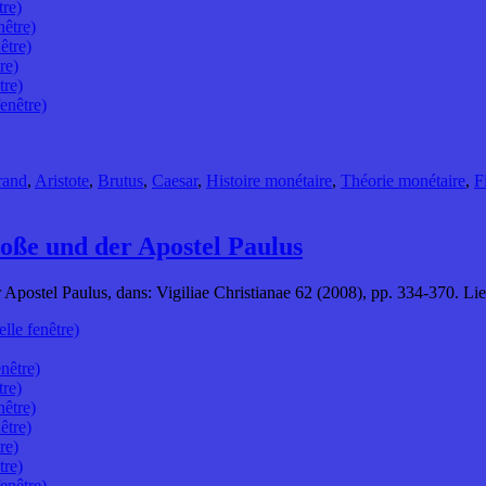
tre)
nêtre)
être)
re)
tre)
enêtre)
rand
,
Aristote
,
Brutus
,
Caesar
,
Histoire monétaire
,
Théorie monétaire
,
F
oße und der Apostel Paulus
 Apostel Paulus, dans: Vigiliae Christianae 62 (2008), pp. 334-370. L
lle fenêtre)
nêtre)
tre)
nêtre)
être)
re)
tre)
enêtre)