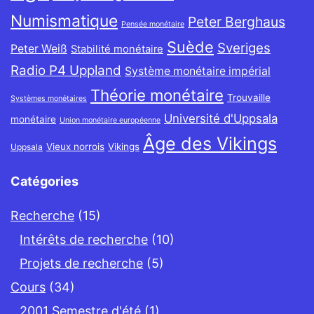
Numismatique
Peter Berghaus
Pensée monétaire
Suède
Sveriges
Peter Weiß
Stabilité monétaire
Radio P4 Uppland
Système monétaire impérial
Théorie monétaire
Trouvaille
Systèmes monétaires
Université d'Uppsala
monétaire
Union monétaire européenne
Âge des Vikings
Vieux norrois
Vikings
Uppsala
Catégories
Recherche
(15)
Intérêts de recherche
(10)
Projets de recherche
(5)
Cours
(34)
2001 Semestre d'été
(1)