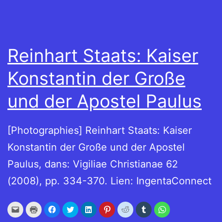
Reinhart Staats: Kaiser
Konstantin der Große
und der Apostel Paulus
[Photographies] Reinhart Staats: Kaiser
Konstantin der Große und der Apostel
Paulus, dans: Vigiliae Christianae 62
(2008), pp. 334-370. Lien: IngentaConnect
Cliquez
Cliquer
Cliquez
Cliquez
Cliquez
Cliquez
Cliquez
Cliquez
Cliquez
pour
pour
pour
pour
pour
pour
pour
pour
pour
envoyer
imprimer(ouvre
partager
partager
partager
partager
partager
partager
partager