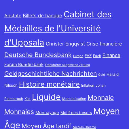
Cabinet des
Billets de banque
Aristote
Médailles de l'Université
d'Uppsala
Christer Engqvist
Crise financière
Deutsche Bundesbank
Finance
FAZ
Fazit
Europe
Forum Bundesbank
Frankfurter Allgemeine Zeitung
Geldgeschichtliche Nachrichten
Harald
Gold
Histoire monétaire
Nilsson
Inflation
Johan
Liquide
Monnaie
Palmstruch
Kiel
Mondialisation
Moyen
Monnaies
Monnayage
Motif des trésors
Âge
Moyen Âge tardif
Nicolas Oresme