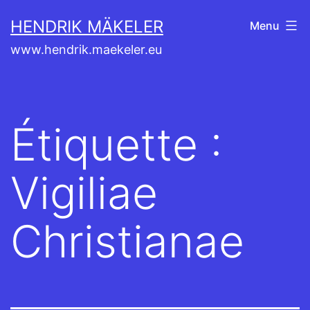
Aller
HENDRIK MÄKELER
Menu
au
www.hendrik.maekeler.eu
contenu
Étiquette :
Vigiliae
Christianae