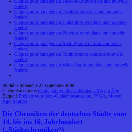
Cliquez pour partager sur Facebook(ouvre dans une nouvelle
fenêtre)
Cliquez pour partager sur Twitter(ouvre dans une nouvelle
fenêtre)
Cliquez pour partager sur LinkedIn(ouvre dans une nouvelle
fenêtre)
Cliquez pour partager sur Pinterest(ouvre dans une nouvelle
fenêtre)
Cliquez pour partager sur Reddit(ouvre dans une nouvelle
fenêtre)
Cliquez pour partager sur Tumblr(ouvre dans une nouvelle
fenêtre)
Cliquez pour partager sur WhatsApp(ouvre dans une nouvelle
fenêtre)
Publié le
dimanche 27 septembre 2009
Catégorisé comme
Cours pour étudiants débutants Moyen Âge
Étiqueté
Freiherr vom Stein-Gedächtnisausgabe
,
FSGA
,
Moyen
Âge
,
Sources
Die Chroniken der deutschen Städte vom
14. bis ins 16. Jahrhundert
(„Städtechroniken“)