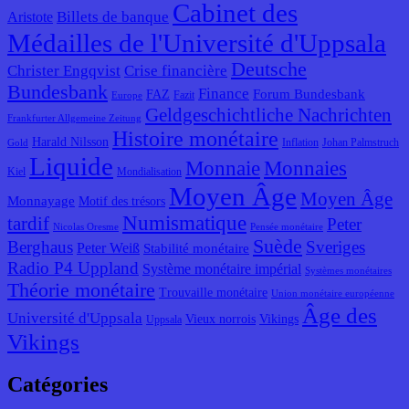
Cabinet des
Billets de banque
Aristote
Médailles de l'Université d'Uppsala
Deutsche
Christer Engqvist
Crise financière
Bundesbank
Finance
Forum Bundesbank
FAZ
Fazit
Europe
Geldgeschichtliche Nachrichten
Frankfurter Allgemeine Zeitung
Histoire monétaire
Harald Nilsson
Inflation
Johan Palmstruch
Gold
Liquide
Monnaie
Monnaies
Kiel
Mondialisation
Moyen Âge
Moyen Âge
Monnayage
Motif des trésors
Numismatique
tardif
Peter
Nicolas Oresme
Pensée monétaire
Suède
Berghaus
Sveriges
Peter Weiß
Stabilité monétaire
Radio P4 Uppland
Système monétaire impérial
Systèmes monétaires
Théorie monétaire
Trouvaille monétaire
Union monétaire européenne
Âge des
Université d'Uppsala
Vieux norrois
Vikings
Uppsala
Vikings
Catégories