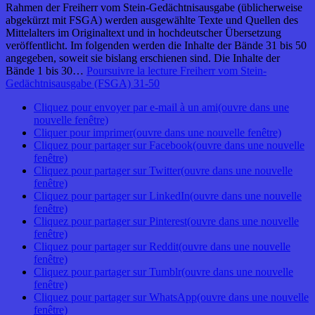
Rahmen der Freiherr vom Stein-Gedächtnisausgabe (üblicherweise
abgekürzt mit FSGA) werden ausgewählte Texte und Quellen des
Mittelalters im Originaltext und in hochdeutscher Übersetzung
veröffentlicht. Im folgenden werden die Inhalte der Bände 31 bis 50
angegeben, soweit sie bislang erschienen sind. Die Inhalte der
Bände 1 bis 30…
Poursuivre la lecture
Freiherr vom Stein-
Gedächtnisausgabe (FSGA) 31-50
Cliquez pour envoyer par e-mail à un ami(ouvre dans une
nouvelle fenêtre)
Cliquer pour imprimer(ouvre dans une nouvelle fenêtre)
Cliquez pour partager sur Facebook(ouvre dans une nouvelle
fenêtre)
Cliquez pour partager sur Twitter(ouvre dans une nouvelle
fenêtre)
Cliquez pour partager sur LinkedIn(ouvre dans une nouvelle
fenêtre)
Cliquez pour partager sur Pinterest(ouvre dans une nouvelle
fenêtre)
Cliquez pour partager sur Reddit(ouvre dans une nouvelle
fenêtre)
Cliquez pour partager sur Tumblr(ouvre dans une nouvelle
fenêtre)
Cliquez pour partager sur WhatsApp(ouvre dans une nouvelle
fenêtre)