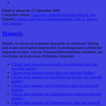
Publié le
dimanche 27 septembre 2009
Catégorisé comme
Cours pour étudiants débutants Moyen Âge
Étiqueté
Freiherr vom Stein-Gedächtnisausgabe
,
FSGA
,
Moyen
Âge
,
Sources
Manuels
Désolé, cet article est seulement disponible en Allemand. Bislang
sind in der universitären historischen Ausbildung kaum Lehrbücher
eingesetzt worden, was ein Wissenschaftsverständnis reflektiert, das
Geschichte nicht als etwas Definitives betrachtet.
Cliquez pour envoyer par e-mail à un ami(ouvre dans une
nouvelle fenêtre)
Cliquer pour imprimer(ouvre dans une nouvelle fenêtre)
Cliquez pour partager sur Facebook(ouvre dans une nouvelle
fenêtre)
Cliquez pour partager sur Twitter(ouvre dans une nouvelle
fenêtre)
Cliquez pour partager sur LinkedIn(ouvre dans une nouvelle
fenêtre)
Cliquez pour partager sur Pinterest(ouvre dans une nouvelle