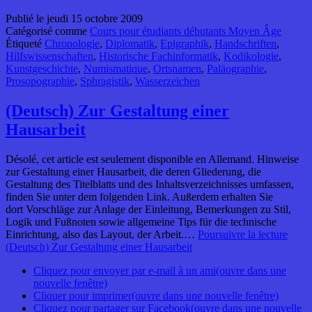
Publié le
jeudi 15 octobre 2009
Catégorisé comme
Cours pour étudiants débutants Moyen Âge
Étiqueté
Chronologie
,
Diplomatik
,
Epigraphik
,
Handschriften
,
Hilfswissenschaften
,
Historische Fachinformatik
,
Kodikologie
,
Kunstgeschichte
,
Numismatique
,
Ortsnamen
,
Paläographie
,
Prosopographie
,
Sphragistik
,
Wasserzeichen
(Deutsch) Zur Gestaltung einer
Hausarbeit
Désolé, cet article est seulement disponible en Allemand. Hinweise
zur Gestaltung einer Hausarbeit, die deren Gliederung, die
Gestaltung des Titelblatts und des Inhaltsverzeichnisses umfassen,
finden Sie unter dem folgenden Link. Außerdem erhalten Sie
dort Vorschläge zur Anlage der Einleitung, Bemerkungen zu Stil,
Logik und Fußnoten sowie allgemeine Tips für die technische
Einrichtung, also das Layout, der Arbeit.…
Poursuivre la lecture
(Deutsch) Zur Gestaltung einer Hausarbeit
Cliquez pour envoyer par e-mail à un ami(ouvre dans une
nouvelle fenêtre)
Cliquer pour imprimer(ouvre dans une nouvelle fenêtre)
Cliquez pour partager sur Facebook(ouvre dans une nouvelle