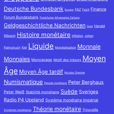
Deutsche Bundesbank
Finance
FAZ
Fazit
Europe
Forum Bundesbank
Frankfurter Allgemeine Zeitung
Geldgeschichtliche Nachrichten
Harald
Gold
Histoire monétaire
Nilsson
Inflation
Johan
Liquide
Monnaie
Palmstruch
Kiel
Mondialisation
Moyen
Monnaies
Monnayage
Motif des trésors
Âge
Moyen Âge tardif
Nicolas Oresme
Numismatique
Peter Berghaus
Pensée monétaire
Suède
Sveriges
Peter Weiß
Stabilité monétaire
Radio P4 Uppland
Système monétaire impérial
Théorie monétaire
Trouvaille
Systèmes monétaires