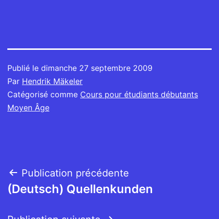
Publié le
dimanche 27 septembre 2009
Par
Hendrik Mäkeler
Catégorisé comme
Cours pour étudiants débutants
Moyen Âge
Navigation
Publication précédente
(Deutsch) Quellenkunden
de