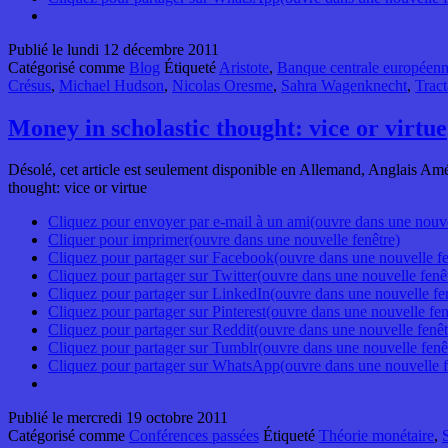
Publié le
lundi 12 décembre 2011
Catégorisé comme
Blog
Étiqueté
Aristote
,
Banque centrale européen
Crésus
,
Michael Hudson
,
Nicolas Oresme
,
Sahra Wagenknecht
,
Trac
Money in scholastic thought: vice or virtue
Désolé, cet article est seulement disponible en Allemand, Anglais 
thought: vice or virtue
Cliquez pour envoyer par e-mail à un ami(ouvre dans une nouve
Cliquer pour imprimer(ouvre dans une nouvelle fenêtre)
Cliquez pour partager sur Facebook(ouvre dans une nouvelle fe
Cliquez pour partager sur Twitter(ouvre dans une nouvelle fenê
Cliquez pour partager sur LinkedIn(ouvre dans une nouvelle fe
Cliquez pour partager sur Pinterest(ouvre dans une nouvelle fen
Cliquez pour partager sur Reddit(ouvre dans une nouvelle fenêt
Cliquez pour partager sur Tumblr(ouvre dans une nouvelle fenê
Cliquez pour partager sur WhatsApp(ouvre dans une nouvelle f
Publié le
mercredi 19 octobre 2011
Catégorisé comme
Conférences passées
Étiqueté
Théorie monétaire
,