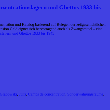
zentrationslagern und Ghettos 1933 bis
ntation und Katalog basierend auf Belegen der zeitgeschichtlichen
ion Geld eignet sich hervorragend auch als Zwangsmittel – eine
slagern und Ghettos 1933 bis 1945
Grabowski
,
Juifs
,
Camps de concentration
,
Sonderwährungsräume
,