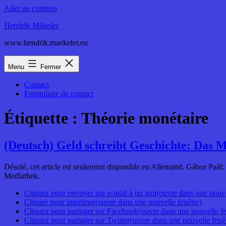
Aller au contenu
Hendrik Mäkeler
www.hendrik.maekeler.eu
Menu
Fermer
Contact
Formulaire de contact
Étiquette :
Théorie monétaire
(Deutsch) Geld schreibt Geschichte: Das 
Désolé, cet article est seulement disponible en Allemand. Gábor P
Mediathek.
Cliquez pour envoyer par e-mail à un ami(ouvre dans une nouve
Cliquer pour imprimer(ouvre dans une nouvelle fenêtre)
Cliquez pour partager sur Facebook(ouvre dans une nouvelle fe
Cliquez pour partager sur Twitter(ouvre dans une nouvelle fenê