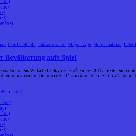
nêtre)
être)
re)
tre)
enêtre)
ire
,
Gerd Dethlefs
,
Thésaurisation
,
Moyen Âge
,
Numismatique
,
Peter 
r Bevölkerung aufs Spiel
ans: Fazit. Das Wirtschaftsblog de 12 décembre 2011. Texte Dann und w
Erinnerung zu rufen. Denn wer die Diskussion über die Euro-Rettung üb
lle fenêtre)
nêtre)
tre)
nêtre)
être)
re)
tre)
enêtre)