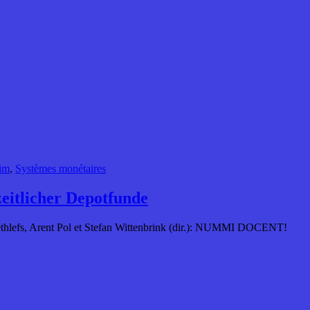
im
,
Systèmes monétaires
eitlicher Depotfunde
ethlefs, Arent Pol et Stefan Wittenbrink (dir.): NUMMI DOCENT!