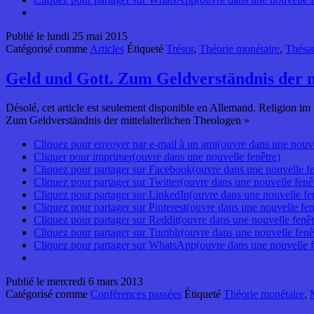
Publié le
lundi 25 mai 2015
Catégorisé comme
Articles
Étiqueté
Trésor
,
Théorie monétaire
,
Thésau
Geld und Gott. Zum Geldverständnis der m
Désolé, cet article est seulement disponible en Allemand. Religion 
Zum Geldverständnis der mittelalterlichen Theologen »
Cliquez pour envoyer par e-mail à un ami(ouvre dans une nouve
Cliquer pour imprimer(ouvre dans une nouvelle fenêtre)
Cliquez pour partager sur Facebook(ouvre dans une nouvelle fe
Cliquez pour partager sur Twitter(ouvre dans une nouvelle fenê
Cliquez pour partager sur LinkedIn(ouvre dans une nouvelle fe
Cliquez pour partager sur Pinterest(ouvre dans une nouvelle fen
Cliquez pour partager sur Reddit(ouvre dans une nouvelle fenêt
Cliquez pour partager sur Tumblr(ouvre dans une nouvelle fenê
Cliquez pour partager sur WhatsApp(ouvre dans une nouvelle f
Publié le
mercredi 6 mars 2013
Catégorisé comme
Conférences passées
Étiqueté
Théorie monétaire
,