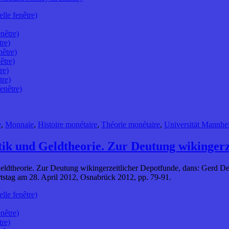
lle fenêtre)
nêtre)
tre)
nêtre)
être)
re)
tre)
enêtre)
e
,
Monnaie
,
Histoire monétaire
,
Théorie monétaire
,
Universität Mannhe
ik und Geldtheorie. Zur Deutung wikingerz
ldtheorie. Zur Deutung wikingerzeitlicher Depotfunde, dans: Gerd D
rtstag am 28. April 2012, Osnabrück 2012, pp. 79-91.
lle fenêtre)
nêtre)
tre)