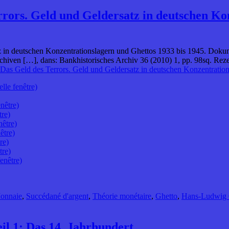
ors. Geld und Geldersatz in deutschen Kon
in deutschen Konzentrationslagern und Ghettos 1933 bis 1945. Dokume
n […], dans: Bankhistorisches Archiv 36 (2010) 1, pp. 98sq. Rezens
s Geld des Terrors. Geld und Geldersatz in deutschen Konzentration
lle fenêtre)
nêtre)
tre)
nêtre)
être)
re)
tre)
enêtre)
onnaie
,
Succédané d'argent
,
Théorie monétaire
,
Ghetto
,
Hans-Ludwig 
il 1: Das 14. Jahrhundert