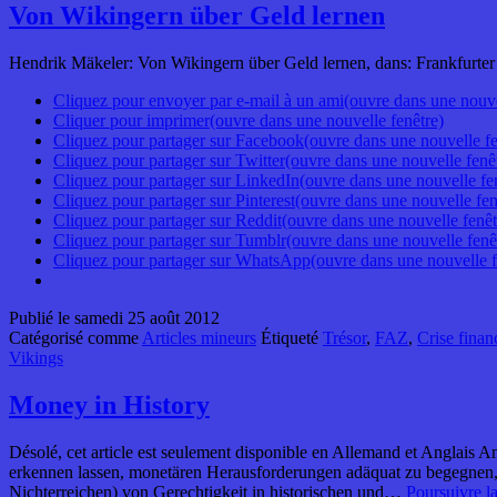
Von Wikingern über Geld lernen
Hendrik Mäkeler: Von Wikingern über Geld lernen, dans: Frankfurter 
Cliquez pour envoyer par e-mail à un ami(ouvre dans une nouve
Cliquer pour imprimer(ouvre dans une nouvelle fenêtre)
Cliquez pour partager sur Facebook(ouvre dans une nouvelle fe
Cliquez pour partager sur Twitter(ouvre dans une nouvelle fenê
Cliquez pour partager sur LinkedIn(ouvre dans une nouvelle fe
Cliquez pour partager sur Pinterest(ouvre dans une nouvelle fen
Cliquez pour partager sur Reddit(ouvre dans une nouvelle fenêt
Cliquez pour partager sur Tumblr(ouvre dans une nouvelle fenê
Cliquez pour partager sur WhatsApp(ouvre dans une nouvelle f
Publié le
samedi 25 août 2012
Catégorisé comme
Articles mineurs
Étiqueté
Trésor
,
FAZ
,
Crise finan
Vikings
Money in History
Désolé, cet article est seulement disponible en Allemand et Anglais 
erkennen lassen, monetären Herausforderungen adäquat zu begegnen, o
Nichterreichen) von Gerechtigkeit in historischen und…
Poursuivre l