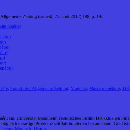
Allgemeine Zeitung (samedi, 25. août 2012) 198, p. 19.
lle fenêtre)
nêtre)
tre)
nêtre)
être)
re)
tre)
enêtre)
cière
,
Frankfurter Allgemeine Zeitung
,
Monnaie
,
Masse monétaire
,
Thé
Américain. Universität Mannheim Historisches Institut Die aktuellen F
bgleich derartige Probleme seit Jahrhunderten bekannt sind. Geld ist
a lecture
Money in History