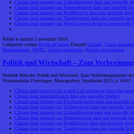
Cliquez pour partager sur LinkedIn(ouvre dans une nouvelle fe
Cliquez pour partager sur Pinterest(ouvre dans une nouvelle fen
Cliquez pour partager sur Reddit(ouvre dans une nouvelle fenêt
Cliquez pour partager sur Tumblr(ouvre dans une nouvelle fenê
Cliquez pour partager sur WhatsApp(ouvre dans une nouvelle f
Publié le
samedi 5 novembre 2016
Catégorisé comme
Revue de presse
Étiqueté
Liquide
,
Union monétair
Numismatique
,
SWR2
,
Unions monétaires
,
Histoire économique
Politik und Wirtschaft – Zum Verbreitung
Hendrik Mäkeler: Politik und Wirtschaft. Zum Verbreitungsmuster der
Numismatiska Föreningen. Monografier), Stockholm 2015, p. 64-67.
Cliquez pour envoyer par e-mail à un ami(ouvre dans une nouve
Cliquer pour imprimer(ouvre dans une nouvelle fenêtre)
Cliquez pour partager sur Facebook(ouvre dans une nouvelle fe
Cliquez pour partager sur Twitter(ouvre dans une nouvelle fenê
Cliquez pour partager sur LinkedIn(ouvre dans une nouvelle fe
Cliquez pour partager sur Pinterest(ouvre dans une nouvelle fen
Cliquez pour partager sur Reddit(ouvre dans une nouvelle fenêt
Cliquez pour partager sur Tumblr(ouvre dans une nouvelle fenê
Cliquez pour partager sur WhatsApp(ouvre dans une nouvelle f