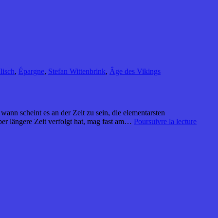
Ilisch
,
Épargne
,
Stefan Wittenbrink
,
Âge des Vikings
ann scheint es an der Zeit zu sein, die elementarsten
er längere Zeit verfolgt hat, mag fast am…
Poursuivre la lecture