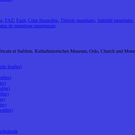
ne
,
FAZ
,
Fazit
,
Crise financière
,
Théorie monétaire
,
Stabilité monétaire
,
tatus de mutatione monetarum
Américain et Suédois. Kulturhistorisches Museum, Oslo, Church and Mon
lle fenêtre)
nêtre)
tre)
nêtre)
être)
re)
tre)
enêtre)
Scholastik