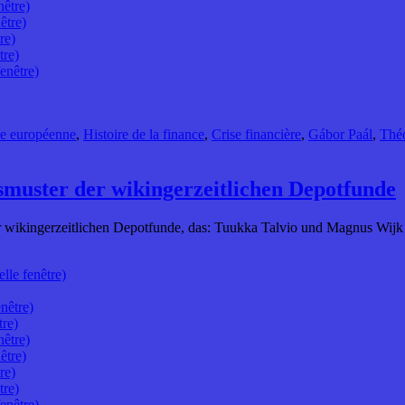
nêtre)
être)
re)
tre)
enêtre)
e européenne
,
Histoire de la finance
,
Crise financière
,
Gábor Paál
,
Théo
smuster der wikingerzeitlichen Depotfunde
 wikingerzeitlichen Depotfunde, das: Tuukka Talvio und Magnus Wijk (di
lle fenêtre)
nêtre)
tre)
nêtre)
être)
re)
tre)
enêtre)