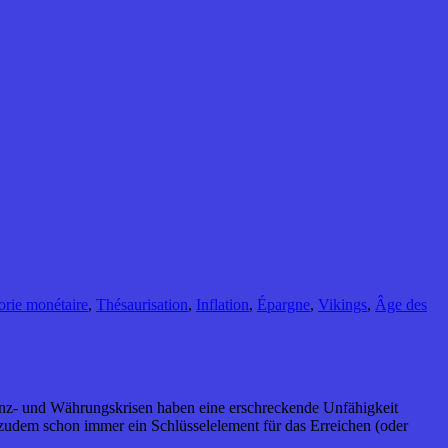
orie monétaire
,
Thésaurisation
,
Inflation
,
Épargne
,
Vikings
,
Âge des
inanz- und Währungskrisen haben eine erschreckende Unfähigkeit
 zudem schon immer ein Schlüsselelement für das Erreichen (oder