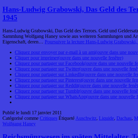
Hans-Ludwig Grabowski, Das Geld des Terr
1945
Hans-Ludwig Grabowski, Das Geld des Terrors. Geld und Geldersatz 
Sammlung Wolfgang Haney sowie aus weiteren Sammlungen und Archive
Eigenschaft, deren…
Poursuivre la lecture
Hans-Ludwig Grabowski, Da
Cliquez pour envoyer par e-mail à un ami(ouvre dans une nouve
Cliquer pour imprimer(ouvre dans une nouvelle fenêtre)
Cliquez pour partager sur Facebook(ouvre dans une nouvelle fe
Cliquez pour partager sur Twitter(ouvre dans une nouvelle fenê
Cliquez pour partager sur LinkedIn(ouvre dans une nouvelle fe
Cliquez pour partager sur Pinterest(ouvre dans une nouvelle fen
Cliquez pour partager sur Reddit(ouvre dans une nouvelle fenêt
Cliquez pour partager sur Tumblr(ouvre dans une nouvelle fenê
Cliquez pour partager sur WhatsApp(ouvre dans une nouvelle f
Publié le
lundi 17 janvier 2011
Catégorisé comme
Critiques
Étiqueté
Auschwitz
,
Liquide
,
Dachau
,
M
Wolfgang Haney
Reichsmünzwesen im späten Mittelalter. Te