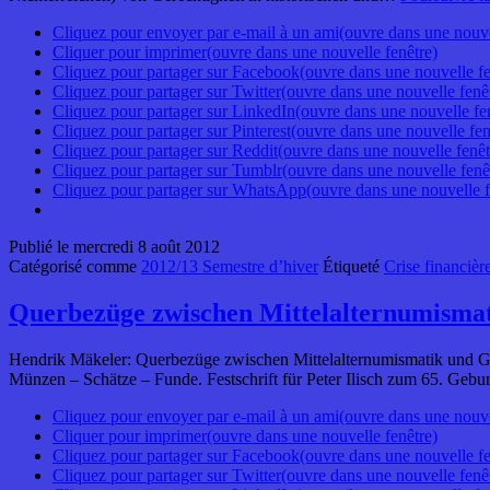
Cliquez pour envoyer par e-mail à un ami(ouvre dans une nouve
Cliquer pour imprimer(ouvre dans une nouvelle fenêtre)
Cliquez pour partager sur Facebook(ouvre dans une nouvelle fe
Cliquez pour partager sur Twitter(ouvre dans une nouvelle fenê
Cliquez pour partager sur LinkedIn(ouvre dans une nouvelle fe
Cliquez pour partager sur Pinterest(ouvre dans une nouvelle fen
Cliquez pour partager sur Reddit(ouvre dans une nouvelle fenêt
Cliquez pour partager sur Tumblr(ouvre dans une nouvelle fenê
Cliquez pour partager sur WhatsApp(ouvre dans une nouvelle f
Publié le
mercredi 8 août 2012
Catégorisé comme
2012/13 Semestre d’hiver
Étiqueté
Crise financièr
Querbezüge zwischen Mittelalternumismat
Hendrik Mäkeler: Querbezüge zwischen Mittelalternumismatik und Ge
Münzen – Schätze – Funde. Festschrift für Peter Ilisch zum 65. Gebu
Cliquez pour envoyer par e-mail à un ami(ouvre dans une nouve
Cliquer pour imprimer(ouvre dans une nouvelle fenêtre)
Cliquez pour partager sur Facebook(ouvre dans une nouvelle fe
Cliquez pour partager sur Twitter(ouvre dans une nouvelle fenê