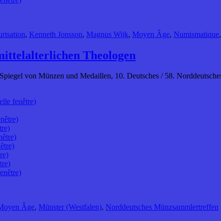
risation
,
Kenneth Jonsson
,
Magnus Wijk
,
Moyen Âge
,
Numismatique
ittelalterlichen Theologen
im Spiegel von Münzen und Medaillen, 10. Deutsches / 58. Norddeutsch
lle fenêtre)
nêtre)
tre)
nêtre)
être)
re)
tre)
enêtre)
Moyen Âge
,
Münster (Westfalen)
,
Norddeutsches Münzsammlertreffen